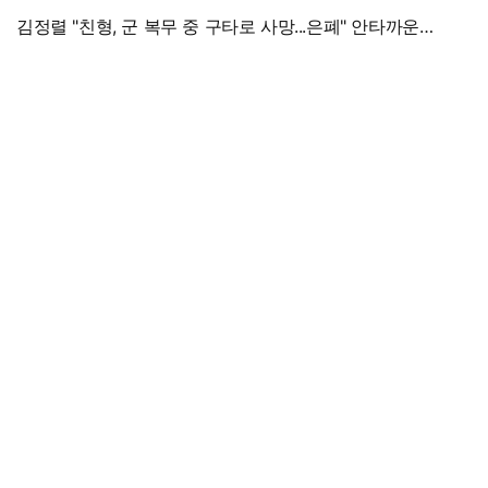
김정렬 "친형, 군 복무 중 구타로 사망...은폐" 안타까운
가족사