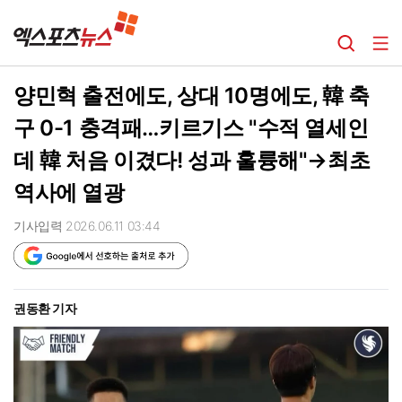
양민혁 출전에도, 상대 10명에도, 韓 축
구 0-1 충격패…키르기스 "수적 열세인
데 韓 처음 이겼다! 성과 훌륭해"→최초
역사에 열광
기사입력 2026.06.11 03:44
권동환 기자