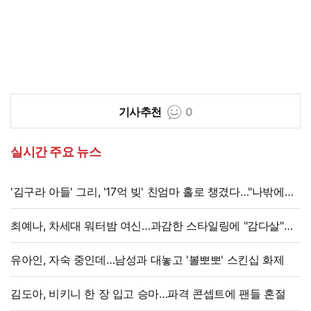
기사추천
0
실시간 주요 뉴스
'김구라 아들' 그리, '17억 빚' 친엄마 홀로 챙겼다…"나밖에
없어, 연락 꾸준히 하는 중"
최예나, 차세대 워터밤 여신…과감한 스타일링에 "감다살"
반응 폭발
유아인, 자숙 중인데…남성과 대놓고 '볼뽀뽀' 스킨십 화제
김도아, 비키니 한 장 입고 승마…파격 콘셉트에 팬들 혼절