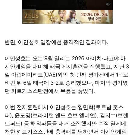
반면, 이민성호 입장에선 충격적인 결과이다.
이민성호는 오는 9월 열리는 2026 아이치·나고야 아
시안게임을 대비해 태국 전지훈련을 진행했고, 지난 3
일 아랍에미리트(UAE)와의 첫 번째 평가전에서 1-1로
비긴 뒤 6일 태국에 3-2로 승리했으나, 마지막 경기였
던 키르기스스탄전에서 무릎을 꿇었다.
이번 전지훈련에서 이민성호는 양민혁(토트넘 홋스
퍼), 윤도영(브라이턴 앤드 호브 앨비언), 김지수(브렌
트퍼드) 등 해외파들을 대거 소집했지만 수적 열세에
처한 키르기스스탄에 충격패를 당하면서 아시안게임