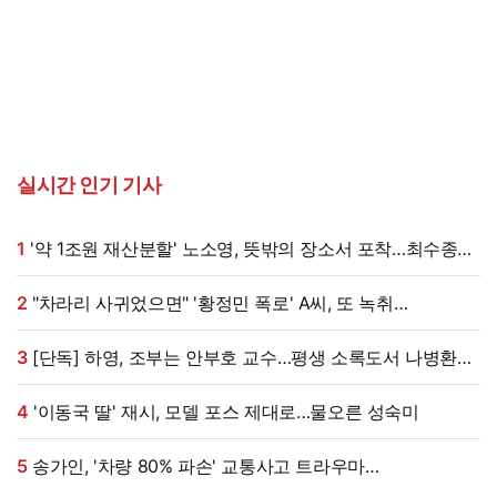
실시간 인기 기사
1
'약 1조원 재산분할' 노소영, 뜻밖의 장소서 포착…최수종
옆에서 '활짝'
2
"차라리 사귀었으면" '황정민 폭로' A씨, 또 녹취
풀었다…"아내에 관계 숨겨" 주장 [엑's 이슈]
3
[단독] 하영, 조부는 안부호 교수…평생 소록도서 나병환자
치료하며 헌신
4
'이동국 딸' 재시, 모델 포스 제대로…물오른 성숙미
5
송가인, '차량 80% 파손' 교통사고 트라우마
남았다…"아직도 많이 무서워" (송가인)