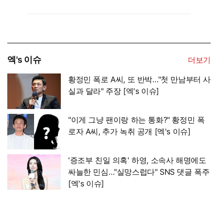
엑's 이슈
더보기
황정민 폭로 A씨, 또 반박…"첫 만남부터 사
실과 달라" 주장 [엑's 이슈]
"이게 그냥 팬이랑 하는 통화?" 황정민 폭
로자 A씨, 추가 녹취 공개 [엑's 이슈]
'증조부 친일 의혹' 하영, 소속사 해명에도
싸늘한 민심…"실망스럽다" SNS 댓글 폭주
[엑's 이슈]