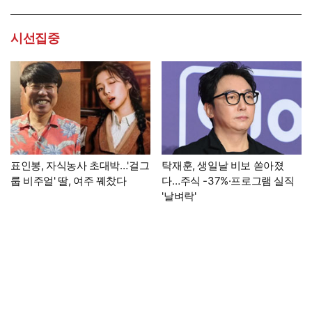
시선집중
표인봉, 자식농사 초대박…'걸그
탁재훈, 생일날 비보 쏟아졌
룹 비주얼' 딸, 여주 꿰찼다
다…주식 -37%·프로그램 실직
'날벼락'