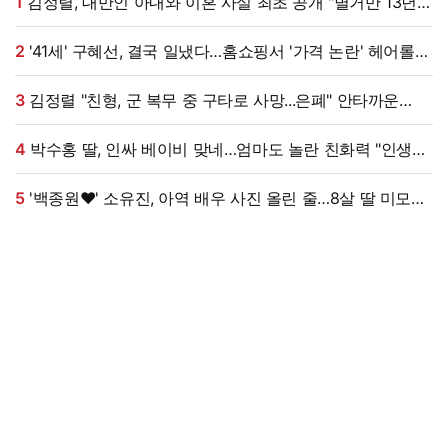
1
김정렬, 대만인 아내와 이혼 사실 최초 공개 "별거만 13년"
(데이앤나잇)
2
'41세' 구혜선, 결국 일냈다…홈쇼핑서 '가격 논란' 헤어롤
대박, 무려 '3만 장' 돌파 [엑's 이슈]
3
김정렬 "친형, 군 복무 중 구타로 사망...은폐" 안타까운
가족사 (데이앤나잇)[전일야화]
4
박수홍 딸, 인싸 베이비 맞네…엄마도 놀란 친화력 "인생
N회차"
5
'백종원♥' 소유진, 아역 배우 사진 올린 줄…8살 딸 미모
대박, 연예인 시켜도 되겠어 [★해시태그]