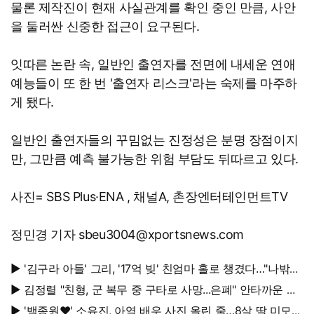
물론 제작진이 현재 사실관계를 확인 중인 만큼, 사안
을 둘러싼 신중한 접근이 요구된다.
잇따른 논란 속, 일반인 출연자를 전면에 내세운 연애
예능들이 또 한 번 '출연자 리스크'라는 숙제를 마주하
게 됐다.
일반인 출연자들의 꾸밈없는 진정성은 분명 장점이지
만, 그만큼 예측 불가능한 위험 부담도 뒤따르고 있다.
사진= SBS Plus·ENA , 채널A, 촌장엔터테인먼트TV
정민경 기자 sbeu3004@xportsnews.com
▶ '김구라 아들' 그리, '17억 빚' 친엄마 홀로 챙겼다…"나밖에
없어, 연락 꾸준히 하는 중"
▶ 김정렬 "친형, 군 복무 중 구타로 사망...은폐" 안타까운 가
족사
▶ '백종원♥' 소유진, 아역 배우 사진 올린 줄…8살 딸 미모