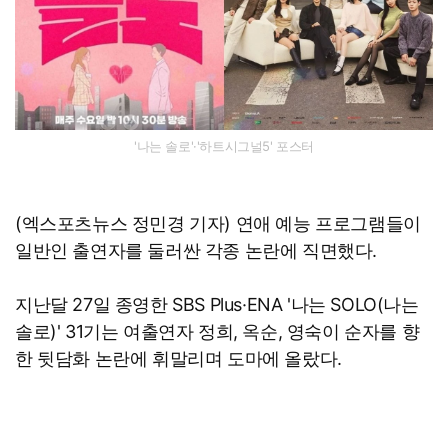
'나는 솔로'·'하트시그널5' 포스터
(엑스포츠뉴스 정민경 기자) 연애 예능 프로그램들이
일반인 출연자를 둘러싼 각종 논란에 직면했다.
지난달 27일 종영한 SBS Plus·ENA '나는 SOLO(나는
솔로)' 31기는 여출연자 정희, 옥순, 영숙이 순자를 향
한 뒷담화 논란에 휘말리며 도마에 올랐다.