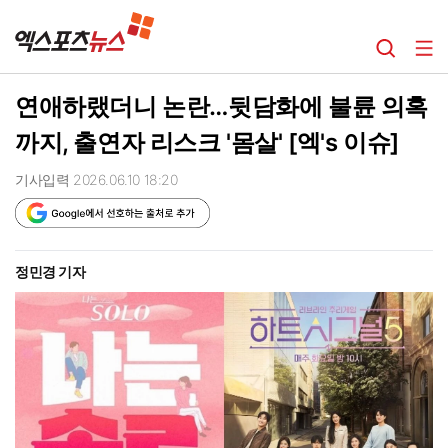
연애하랬더니 논란…뒷담화에 불륜 의혹
까지, 출연자 리스크 '몸살' [엑's 이슈]
기사입력 2026.06.10 18:20
정민경 기자