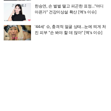
한승연, 손 벌벌 떨고 피곤한 표정…"어디
아픈가" 건강이상설 확산 [엑's 이슈]
'44세' 슈, 충격적 얼굴 상태…눈에 띄게 처
진 피부 "손 봐야 할 데 많아" [엑's 이슈]