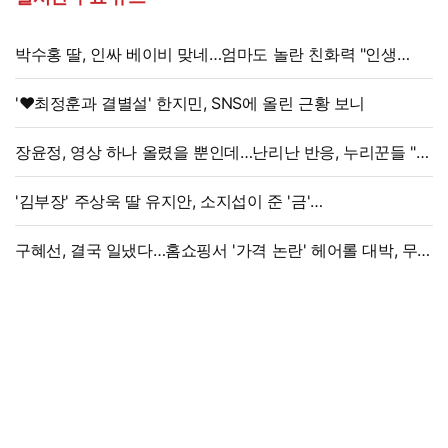
박수홍 딸, 인싸 베이비 맞네…엄마도 놀란 친화력 "인생
N회차"
'♥최정훈과 결별설' 한지민, SNS에 올린 근황 보니
장윤정, 영상 하나 올렸을 뿐인데…난리난 반응, 누리꾼들 "더
예뻐졌네요" 술렁
'김부장' 주상욱 딸 유지안, 소지섭이 준 '금'
방치했다…"비누인 줄"
구혜선, 결국 일냈다…홈쇼핑서 '가격 논란' 헤어롤 대박, 무려
'3만 장' 돌파