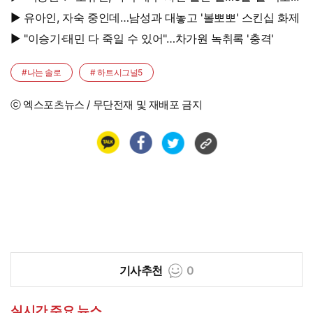
대박, 연예인 시켜도 되겠어
▶ 유아인, 자숙 중인데…남성과 대놓고 '볼뽀뽀' 스킨십 화제
▶ "이승기·태민 다 죽일 수 있어"…차가원 녹취록 '충격'
#나는 솔로
# 하트시그널5
ⓒ 엑스포츠뉴스 / 무단전재 및 재배포 금지
기사추천
0
실시간 주요 뉴스