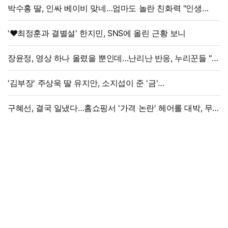
박수홍 딸, 인싸 베이비 맞네…엄마도 놀란 친화력 "인생
N회차"
'♥최정훈과 결별설' 한지민, SNS에 올린 근황 보니
장윤정, 영상 하나 올렸을 뿐인데…난리난 반응, 누리꾼들 "더
예뻐졌네요" 술렁
'김부장' 주상욱 딸 유지안, 소지섭이 준 '금'
방치했다…"비누인 줄"
구혜선, 결국 일냈다…홈쇼핑서 '가격 논란' 헤어롤 대박, 무려
'3만 장' 돌파