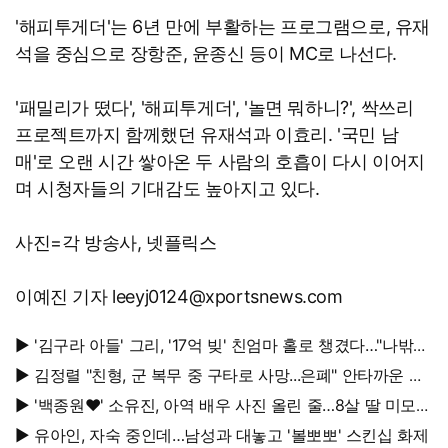
'해피투게더'는 6년 만에 부활하는 프로그램으로, 유재
석을 중심으로 장항준, 윤종신 등이 MC로 나선다.
'패밀리가 떴다', '해피투게더', '놀면 뭐하니?', 싹쓰리
프로젝트까지 함께했던 유재석과 이효리. '국민 남
매'로 오랜 시간 쌓아온 두 사람의 호흡이 다시 이어지
며 시청자들의 기대감도 높아지고 있다.
사진=각 방송사, 넷플릭스
이예진 기자 leeyj0124@xportsnews.com
▶ '김구라 아들' 그리, '17억 빚' 친엄마 홀로 챙겼다…"나밖에
없어, 연락 꾸준히 하는 중"
▶ 김정렬 "친형, 군 복무 중 구타로 사망...은폐" 안타까운 가
족사
▶ '백종원♥' 소유진, 아역 배우 사진 올린 줄…8살 딸 미모
대박, 연예인 시켜도 되겠어
▶ 유아인, 자숙 중인데…남성과 대놓고 '볼뽀뽀' 스킨십 화제