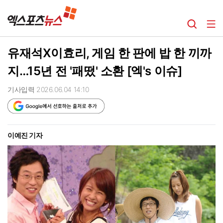
유재석X이효리, 게임 한 판에 밥 한 끼까
지…15년 전 '패떴' 소환 [엑's 이슈]
기사입력 2026.06.04 14:10
이예진 기자