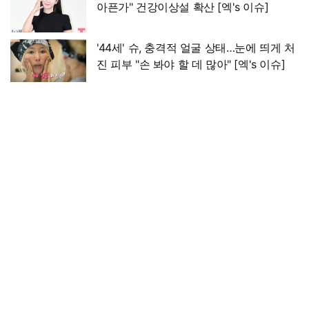
아픈가" 건강이상설 확산 [엑's 이슈]
'44세' 슈, 충격적 얼굴 상태…눈에 띄게 처
진 피부 "손 봐야 할 데 많아" [엑's 이슈]