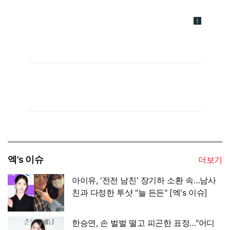
엑's 이슈
더보기
아이유, '전전 남친' 장기하 소환 속…남사
친과 다정한 투샷 "늘 든든" [엑's 이슈]
한승연, 손 벌벌 떨고 피곤한 표정…"어디