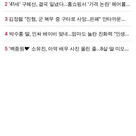
2
'41세' 구혜선, 결국 일냈다…홈쇼핑서 '가격 논란' 헤어롤
대박, 무려 '3만 장' 돌파 [엑's 이슈]
3
김정렬 "친형, 군 복무 중 구타로 사망...은폐" 안타까운
가족사 (데이앤나잇)[전일야화]
4
박수홍 딸, 인싸 베이비 맞네…엄마도 놀란 친화력 "인생
N회차"
5
'백종원♥' 소유진, 아역 배우 사진 올린 줄…8살 딸 미모
대박, 연예인 시켜도 되겠어 [★해시태그]