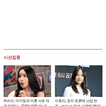
시선집중
하리수, 미키정과 이혼 사유 따
이효리, 정치 토론에 난감 반
로 있었다…"30억 때문 아냐"
응…보수 vs 진보 사연에 "빠지