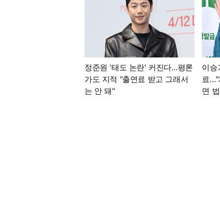
정준원 '태도 논란' 커진다…평론
이승기
가도 지적 "출연료 받고 그래서
료…"
는 안 돼"
면 법