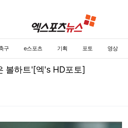
축구
e스포츠
기획
포토
영상
 볼하트'[엑's HD포토]