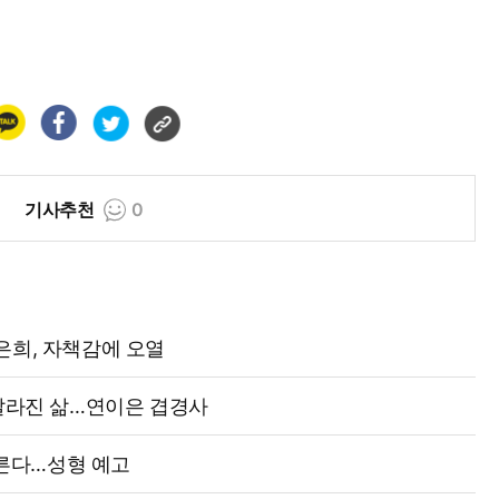
기사추천
0
은희, 자책감에 오열
 달라진 삶…연이은 겹경사
오른다…성형 예고