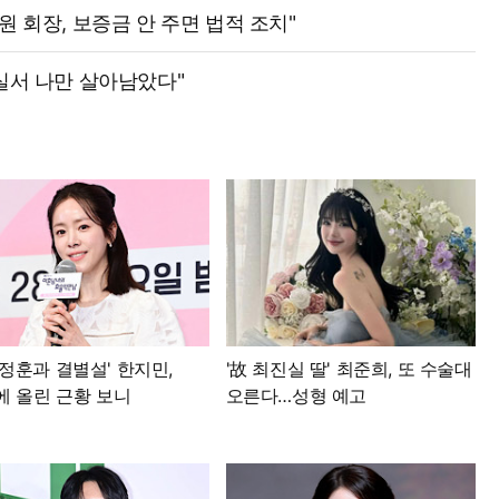
원 회장, 보증금 안 주면 법적 조치"
실서 나만 살아남았다"
정훈과 결별설' 한지민,
'故 최진실 딸' 최준희, 또 수술대
에 올린 근황 보니
오른다…성형 예고