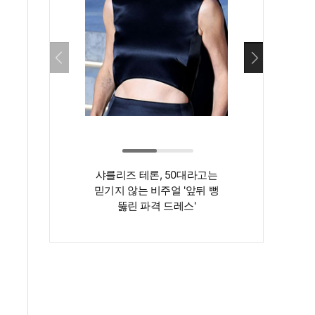
샤를리즈 테론, 50대라고는
‘인간 명화’ 김지
믿기지 않는 비주얼 '앞뒤 뻥
존재감은 확실…
뚫린 파격 드레스'