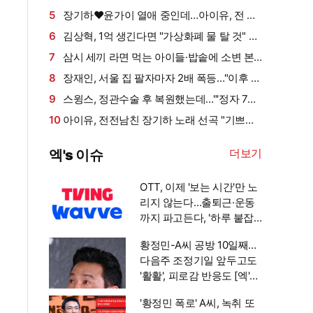
시해"·"안아보고 싶다=마음의 소리 인정" 주장
5
장기하♥윤가이 열애 중인데…아이유, 전 연
[엑's 이슈]
인 노래 선곡에 설왕설래 [엑's 이슈]
6
김상혁, 1억 생긴다면 "가상화폐 물 탈 것" 솔
직 고백 웃음 (신랑수업2)
7
삼시 세끼 라면 먹는 아이들·밥솥에 소변 본
남편…'라면 부부' 일상에 탄식 (이숙캠)[종합]
8
장재인, 서울 집 팔자마자 2배 폭등…"이후 산
김포 집값은 떨어져" (안녕한샘요)
9
스윙스, 정관수술 후 복원했는데…"'정자 7마
리' 결과에 초토화" (슈즈오프)
10
아이유, 전전남친 장기하 노래 선곡 "기쁘게
듣진 못할 거다, 나는 별일 없이 산다" 가사까지
더보기
엑's 이슈
눈길 [엑's 이슈]
OTT, 이제 '보는 시간'만 노
리지 않는다…출퇴근·운동
까지 파고든다, '하루 붙잡
기' 경쟁 [엑's 초점]
황정민-A씨 공방 10일째…
다음주 조정기일 앞두고도
'활활', 피로감 반응도 [엑's
이슈]
'황정민 폭로' A씨, 녹취 또