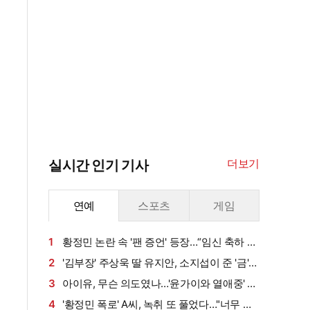
더보기
실시간 인기 기사
연예
스포츠
게임
1
황정민 논란 속 '팬 증언' 등장…“임신 축하 전
화·남편과 식사도”
2
'김부장' 주상욱 딸 유지안, 소지섭이 준 '금'
방치했다…"비누인 줄"
3
아이유, 무슨 의도였나…'윤가이와 열애중' 장
기하 BGM에 의견분분 [엑's 이슈]
4
'황정민 폭로' A씨, 녹취 또 풀었다…"너무 섹