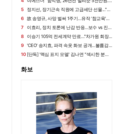
살아남았다" (내 남은 연애)
4
여에스더 "함익병, 26년전 빌려준 5천만원...
그덕에 사업 시작" (동상이몽2)[종합]
5
정지선, 장기근속 직원에 고급세단 선물..."차
부담되면 명품백도 가능" (사당귀)[전일야화]
6
故 송영규, 사망 벌써 1주기…유작 '참교육'서
묵직한 존재감
7
이효리, 정치 토론에 난감 반응…보수 vs 진
보 사연에 "빠지면 안 될까요?"
8
이승기 105억 전세계약 만료…"차가원 회장,
보증금 안 주면 법적 조치"
9
'CEO' 송지효, 파격 속옷 화보 공개…볼륨감·
라인 모두 '퍼펙트'
10
[단독] '맥심 표지 모델' 김나연 "섹시한 분들
만 찍는 줄...촬영 전날도 곱창" (인터뷰②)
화보