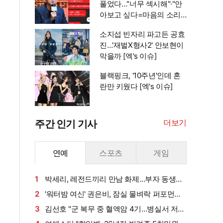
풀었다…"너무 섹시해"·"안
아보고 싶다=마음의 소리
인정" 주장 [엑's 이슈]
소지섭 빈자리 파고든 공효
진…'재벌X형사2' 안보현이
막을까 [엑's 이슈]
블랙핑크, '10주년'인데 혼
란만 키웠다 [엑's 이슈]
더보기
주간 인기 기사
연예
스포츠
게임
1
박세리, 레전드끼리 만남 화제…부자 동생에
게 밥 샀다가 '반전'
2
'워터밤 여신' 권은비, 잠실 물벼락 퍼포먼스
'후끈'…두산 승리요정 등극
3
김선호 "군 복무 중 혈액암 4기…병실서 저만