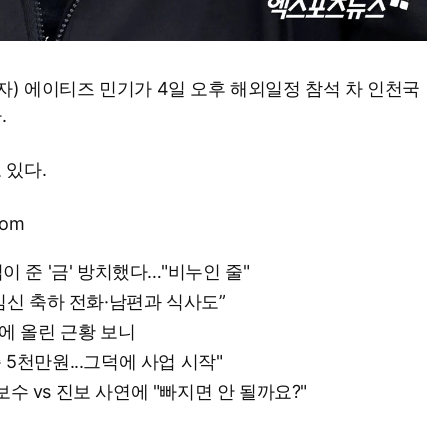
자) 에이티즈 민기가 4일 오후 해외일정 참석 차 인천국
.
 있다.
com
섭이 준 '금' 방치했다…"비누인 줄"
…“임신 축하 전화·남편과 식사도”
NS에 올린 근황 보니
준 5천만원...그덕에 사업 시작"
보수 vs 진보 사연에 "빠지면 안 될까요?"