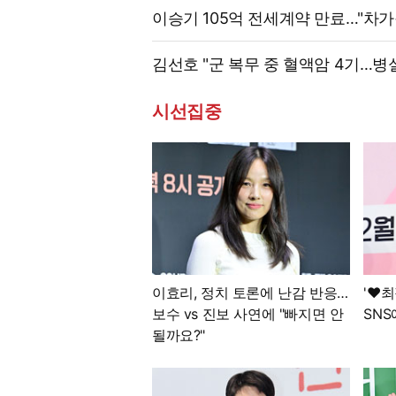
이승기 105억 전세계약 만료…"차가
김선호 "군 복무 중 혈액암 4기…병
시선집중
이효리, 정치 토론에 난감 반응…
'♥최
보수 vs 진보 사연에 "빠지면 안
SNS
될까요?"