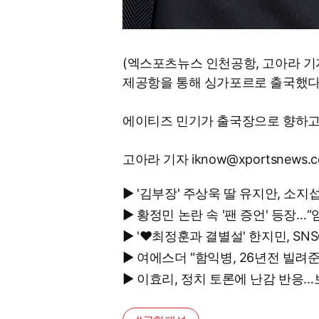
(엑스포츠뉴스 인천공항, 고아라 기
제공항을 통해 싱가포르로 출국했다
에이티즈 민기가 출국장으로 향하고
고아라 기자 iknow@xportsnews.
▶ '김부장' 주상욱 딸 유지안, 소지
▶ 황정민 논란 속 '팬 증언' 등장
▶ '♥최정훈과 결별설' 한지민, S
▶ 여에스더 "함익병, 26년전 빌려
▶ 이효리, 정치 토론에 난감 반응…