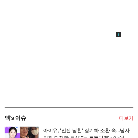
엑's 이슈
더보기
아이유, '전전 남친' 장기하 소환 속…남사
친과 다정한 투샷 "늘 든든" [엑's 이슈]