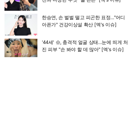
한승연, 손 벌벌 떨고 피곤한 표정…"어디
아픈가" 건강이상설 확산 [엑's 이슈]
'44세' 슈, 충격적 얼굴 상태…눈에 띄게 처
진 피부 "손 봐야 할 데 많아" [엑's 이슈]