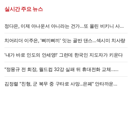
실시간 주요 뉴스
정다은, 이제 아나운서 아니라는 건가…또 올린 비키니 사진,
과감 반전 매력
치어리더 이주은, '삐끼삐끼' 잇는 골반 댄스…섹시미 치사량
'내가 바로 인도의 안세영!' 그런데 한국인 지도자가 키운다
"정몽규 전 회장, 월드컵 32강 실패 뒤 휴대전화 교체…
출국금지 조치도"
김정렬 "친형, 군 복무 중 구타로 사망...은폐" 안타까운
가족사