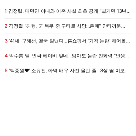
1
김정렬, 대만인 아내와 이혼 사실 최초 공개 "별거만 13년"
(데이앤나잇)
2
김정렬 "친형, 군 복무 중 구타로 사망...은폐" 안타까운
가족사 (데이앤나잇)[전일야화]
3
'41세' 구혜선, 결국 일냈다…홈쇼핑서 '가격 논란' 헤어롤
대박, 무려 '3만 장' 돌파 [엑's 이슈]
4
박수홍 딸, 인싸 베이비 맞네…엄마도 놀란 친화력 "인생
N회차"
5
'백종원♥' 소유진, 아역 배우 사진 올린 줄…8살 딸 미모
대박, 연예인 시켜도 되겠어 [★해시태그]