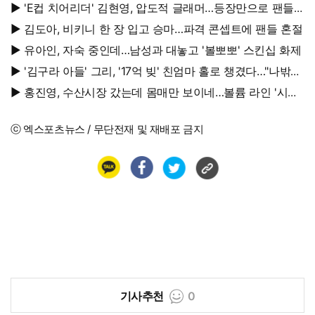
▶ 'E컵 치어리더' 김현영, 압도적 글래머…등장만으로 팬들
초토화
▶ 김도아, 비키니 한 장 입고 승마…파격 콘셉트에 팬들 혼절
▶ 유아인, 자숙 중인데…남성과 대놓고 '볼뽀뽀' 스킨십 화제
▶ '김구라 아들' 그리, '17억 빚' 친엄마 홀로 챙겼다…"나밖에
없어, 연락 꾸준히 하는 중"
▶ 홍진영, 수산시장 갔는데 몸매만 보이네…볼륨 라인 '시선
강탈'
ⓒ 엑스포츠뉴스 / 무단전재 및 재배포 금지
기사추천
0