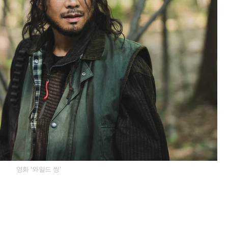
영화 '와일드 씽'