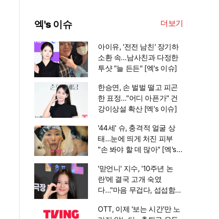
더보기
엑's 이슈
아이유, '전전 남친' 장기하
소환 속…남사친과 다정한
투샷 "늘 든든" [엑's 이슈]
한승연, 손 벌벌 떨고 피곤
한 표정…"어디 아픈가" 건
강이상설 확산 [엑's 이슈]
'44세' 슈, 충격적 얼굴 상
태…눈에 띄게 처진 피부
"손 봐야 할 데 많아" [엑's
이슈]
'맏언니' 지수, '10주년 논
란'에 결국 고개 숙였
다…"마음 무겁다, 섭섭함
안겨" [엑's 이슈]
OTT, 이제 '보는 시간'만 노