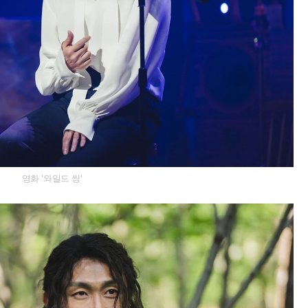
영화 '와일드 씽'