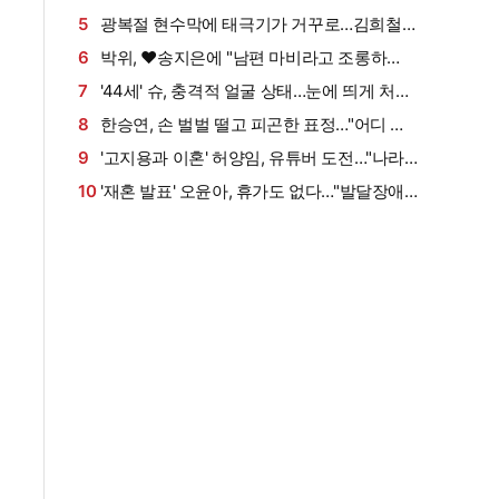
과 다정한 투샷 "늘 든든" [엑's 이슈]
5
광복절 현수막에 태극기가 거꾸로…김희철
"X돌았네" 직접 댓글까지 남겼다
6
박위, ♥송지은에 "남편 마비라고 조롱하
냐"…공개된 영상 보니
7
'44세' 슈, 충격적 얼굴 상태…눈에 띄게 처진
피부 "손 봐야 할 데 많아" [엑's 이슈]
8
한승연, 손 벌벌 떨고 피곤한 표정…"어디 아
픈가" 건강이상설 확산 [엑's 이슈]
9
'고지용과 이혼' 허양임, 유튜버 도전…"나라
는 사람에 대해 남기고파" (허양임)
10
'재혼 발표' 오윤아, 휴가도 없다…"발달장애
아들 취업 1년 차, 연차 없어" (Oh!윤아)