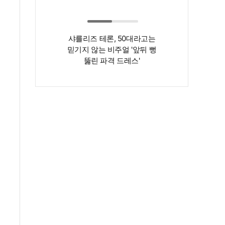
샤를리즈 테론, 50대라고는
‘인간 명화’ 김지
믿기지 않는 비주얼 '앞뒤 뻥
존재감은 확실…
뚫린 파격 드레스'