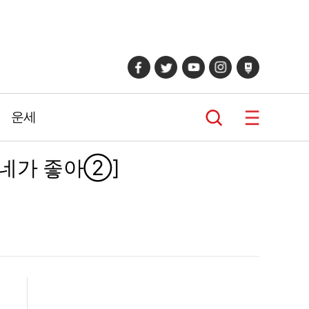
운세
 네가 좋아②]