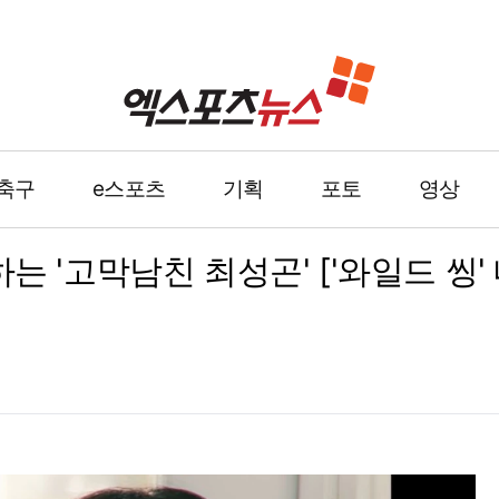
축구
e스포츠
기획
포토
영상
는 '고막남친 최성곤' ['와일드 씽'