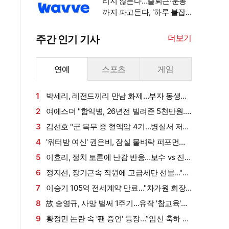
리지 않는다…출퇴근·운동
까지 파고든다, '하루 붙잡
기' 경쟁 [엑's 초점]
더보기
주간 인기 기사
연예
스포츠
게임
1
박세리, 레전드끼리 만남 화제…부자 동생에
게 밥 샀다가 '반전'
2
여에스더 "함익병, 26년전 빌려준 5천만원...
그덕에 사업 시작" (동상이몽2)[종합]
3
김선호 "군 복무 중 혈액암 4기…병실서 저만
살아남았다" (내 남은 연애)
4
'워터밤 여신' 권은비, 잠실 물벼락 퍼포먼스
'후끈'…두산 승리요정 등극
5
이효리, 정치 토론에 난감 반응…보수 vs 진
보 사연에 "빠지면 안 될까요?"
6
정지선, 장기근속 직원에 고급세단 선물..."차
부담되면 명품백도 가능" (사당귀)[전일야화]
7
이승기 105억 전세계약 만료…"차가원 회장,
보증금 안 주면 법적 조치"
8
故 송영규, 사망 벌써 1주기…유작 '참교육'서
묵직한 존재감
9
황정민 논란 속 '팬 증언' 등장…“임신 축하 전