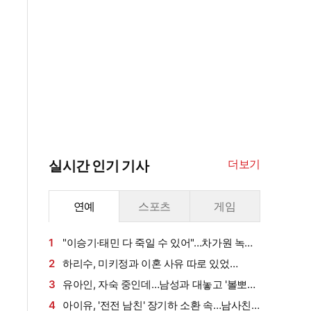
더보기
실시간 인기 기사
연예
스포츠
게임
1
"이승기·태민 다 죽일 수 있어"…차가원 녹취
록 '충격'
2
하리수, 미키정과 이혼 사유 따로 있었
다…"30억 때문 아냐"
3
유아인, 자숙 중인데…남성과 대놓고 '볼뽀뽀'
스킨십 화제
4
아이유, '전전 남친' 장기하 소환 속…남사친