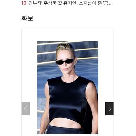
화·남편과 식사도”
10
'김부장' 주상욱 딸 유지안, 소지섭이 준 '금'
방치했다…"비누인 줄"
화보