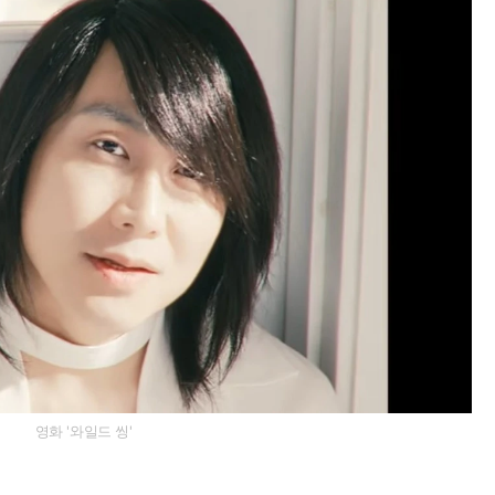
영화 '와일드 씽'