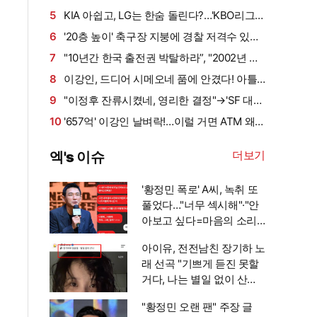
인터뷰]
똑똑히 기억하는 페덱, 호랑이에 두 번 안 당한
5
KIA 아쉽고, LG는 한숨 돌린다?…'KBO리그
다 [대구 인터뷰]
멈췄다' 사상 초유 폭염 방학, 어느 팀이 울고 웃
6
'20층 높이' 축구장 지붕에 경찰 저격수 있었
을까
다니…뒤늦게 알려진 월드컵 결승전 비화→'트럼
7
"10년간 한국 출전권 박탈하라”, "2002년 기
프 지켜라'
록 삭제하라"…전세계 난리! 英 매체 "FIFA 공식
8
이강인, 드디어 시메오네 품에 안겼다! 아틀
제재도 가능"→'심판 성접대 스캔들' 일파만파
레티코 선수단과 서울서 첫 만남→7일 첫 팀 훈
9
"이정후 잔류시켰네, 영리한 결정"→'SF 대대
련 참가 예정…9일 맨시티전 데뷔 눈앞
적 리빌딩 결산' 美 매체 "LEE, 반드시 남겨야 할
10
'657억' 이강인 날벼락!…이럴 거면 ATM 왜
선수"
갔나? 스페인 유력지 포함 "LEE 베스트일레븐
더보기
엑's 이슈
제외"
'황정민 폭로' A씨, 녹취 또
풀었다…"너무 섹시해"·"안
아보고 싶다=마음의 소리
인정" 주장 [엑's 이슈]
아이유, 전전남친 장기하 노
래 선곡 "기쁘게 듣진 못할
거다, 나는 별일 없이 산다"
가사까지 눈길 [엑's 이슈]
"황정민 오랜 팬" 주장 글