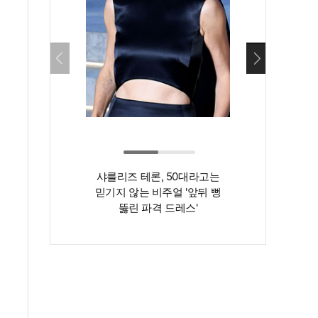
샤를리즈 테론, 50대라고는
‘인간 명화’ 김지
믿기지 않는 비주얼 '앞뒤 뻥
존재감은 확실…
뚫린 파격 드레스'