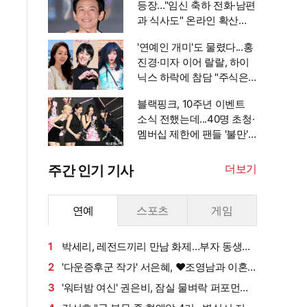
등장…"임신 축하 전화·남편
과 식사도" 온라인 확산
[엑's 이슈]
'연예인 개미'도 물렸다...홍
진경·미자 이어 랄랄, 하이
닉스 하락에 참담 "주식은
금기어" [엑's 이슈]
블랙핑크, 10주년 이벤트
소식 전했는데...40명 초청·
멤버십 제한에 팬들 '불만'
[엑's 이슈]
더보기
주간 인기 기사
연예
스포츠
게임
1
박세리, 레전드끼리 만남 화제…부자 동생에
게 밥 샀다가 '반전'
2
'다운증후군 작가' 서은혜, ♥조영남과 이혼
설 확산에 결국 입 열었다
3
'워터밤 여신' 권은비, 잠실 물벼락 퍼포먼스