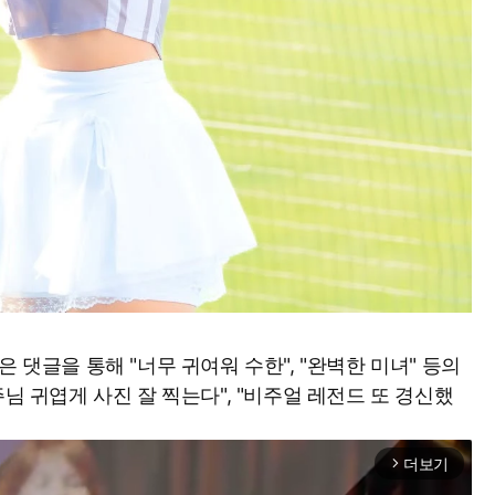
 댓글을 통해 "너무 귀여워 수한", "완벽한 미녀" 등의
주님 귀엽게 사진 잘 찍는다", "비주얼 레전드 또 경신했
더보기
arrow_forward_ios