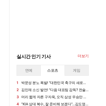
더보기
실시간 인기 기사
연예
스포츠
게임
1
박문성 분노 폭발! "대한민국 축구의 새로운
헬게이트"…축구협회 심판 성접대 보도에 화났
2
김민재 소신 발언! "다음 대표팀 감독? 전술
다 "이거 국제 문제로 비화될 수 있어"
확실한 분이 오셨으면"…'남아공전 무전술 대참
3
머리 짧게 자른 구자욱, 오직 삼성 우승만 생
사' 아직도 생생한데
각한다…"나부터 더 집중하겠다는 의미" [대구
4
"KIA 상대 복수, 잘 준비해 보겠다"…김도영