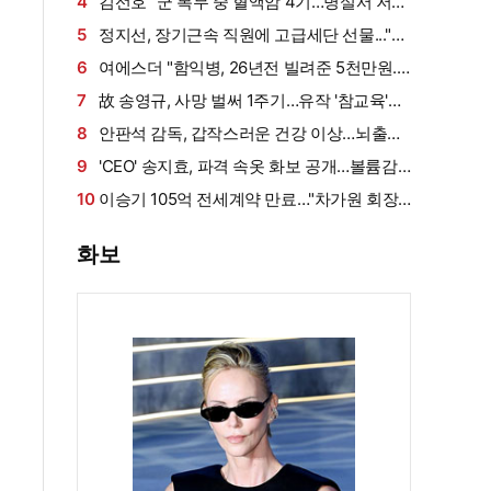
'후끈'…두산 승리요정 등극
4
김선호 "군 복무 중 혈액암 4기…병실서 저만
살아남았다" (내 남은 연애)
5
정지선, 장기근속 직원에 고급세단 선물..."차
부담되면 명품백도 가능" (사당귀)[전일야화]
6
여에스더 "함익병, 26년전 빌려준 5천만원...
그덕에 사업 시작" (동상이몽2)[종합]
7
故 송영규, 사망 벌써 1주기…유작 '참교육'서
묵직한 존재감
8
안판석 감독, 갑작스러운 건강 이상…뇌출혈
로 쓰러져
9
'CEO' 송지효, 파격 속옷 화보 공개…볼륨감·
라인 모두 '퍼펙트'
10
이승기 105억 전세계약 만료…"차가원 회장,
보증금 안 주면 법적 조치"
화보