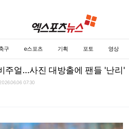
축구
e스포츠
기획
포토
영상
 비주얼…사진 대방출에 팬들 '난리'
26.06.06 07:30