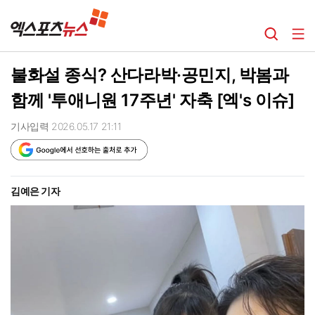
불화설 종식? 산다라박·공민지, 박봄과
함께 '투애니원 17주년' 자축 [엑's 이슈]
기사입력 2026.05.17 21:11
김예은 기자