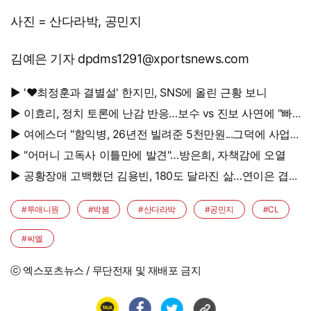
사진 = 산다라박, 공민지
김예은 기자 dpdms1291@xportsnews.com
▶ '♥최정훈과 결별설' 한지민, SNS에 올린 근황 보니
▶ 이효리, 정치 토론에 난감 반응…보수 vs 진보 사연에 "빠
지면 안 될까요?"
▶ 여에스더 "함익병, 26년전 빌려준 5천만원...그덕에 사업
시작"
▶ "어머니 고독사 이틀만에 발견"…방은희, 자책감에 오열
▶ 공황장애 고백했던 김용빈, 180도 달라진 삶…연이은 겹경
사
#투애니원
#박봄
#산다라박
#공민지
#CL
#씨엘
ⓒ 엑스포츠뉴스 / 무단전재 및 재배포 금지