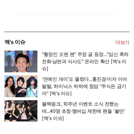
엑's 이슈
더보기
"황정민 오랜 팬" 주장 글 등장…"임신 축하
전화·남편과 식사도" 온라인 확산 [엑's 이
슈]
'연예인 개미'도 물렸다...홍진경·미자 이어
랄랄, 하이닉스 하락에 참담 "주식은 금기
어" [엑's 이슈]
블랙핑크, 10주년 이벤트 소식 전했는
데...40명 초청·멤버십 제한에 팬들 '불만'
[엑's 이슈]