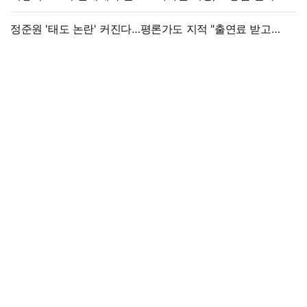
법적 조치"
정준원 '태도 논란' 커진다…평론가도 지적 "출연료 받고
그래서는 안 돼"