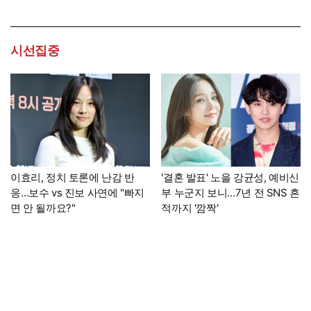
시선집중
이효리, 정치 토론에 난감 반
'결혼 발표' 노을 강균성, 예비신
응…보수 vs 진보 사연에 "빠지
부 누군지 보니…7년 전 SNS 흔
면 안 될까요?"
적까지 '깜짝'