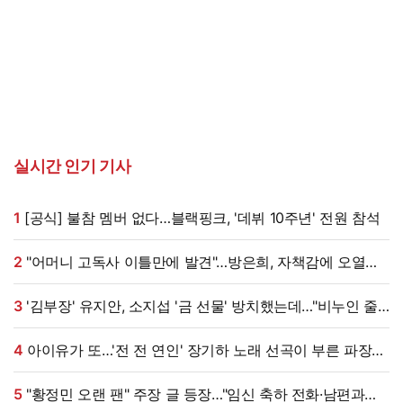
실시간 인기 기사
1
[공식] 불참 멤버 없다…블랙핑크, '데뷔 10주년' 전원 참석
2
"어머니 고독사 이틀만에 발견"…방은희, 자책감에 오열
(특종세상)[전일야화]
3
'김부장' 유지안, 소지섭 '금 선물' 방치했는데…"비누인 줄,
엄마가 알아봐" (원마이크)
4
아이유가 또…'전 전 연인' 장기하 노래 선곡이 부른 파장
[엑's 이슈]
5
"황정민 오랜 팬" 주장 글 등장…"임신 축하 전화·남편과