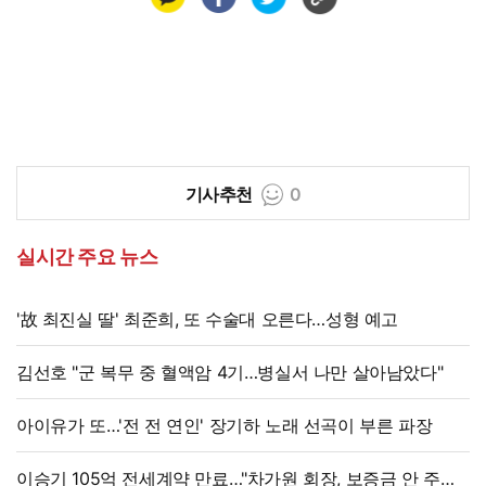
기사추천
0
실시간 주요 뉴스
'故 최진실 딸' 최준희, 또 수술대 오른다…성형 예고
김선호 "군 복무 중 혈액암 4기…병실서 나만 살아남았다"
아이유가 또…'전 전 연인' 장기하 노래 선곡이 부른 파장
이승기 105억 전세계약 만료…"차가원 회장, 보증금 안 주면