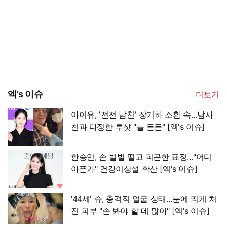
엑's 이슈
더보기
아이유, '전전 남친' 장기하 소환 속…남사
친과 다정한 투샷 "늘 든든" [엑's 이슈]
한승연, 손 벌벌 떨고 피곤한 표정…"어디
아픈가" 건강이상설 확산 [엑's 이슈]
'44세' 슈, 충격적 얼굴 상태…눈에 띄게 처
진 피부 "손 봐야 할 데 많아" [엑's 이슈]