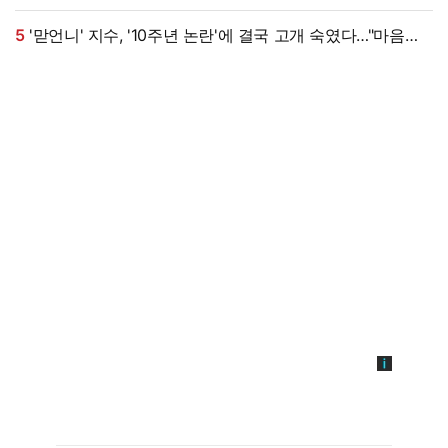
낳는 미안함 늘 있어" (이중생활)[종합]
5
'맏언니' 지수, '10주년 논란'에 결국 고개 숙였다…"마음
무겁다, 섭섭함 안겨" [엑's 이슈]