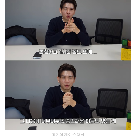
홍현희 제이쓴 채널