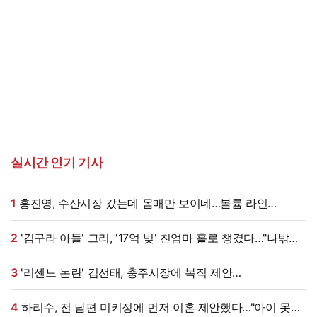
실시간 인기 기사
1
홍진영, 수산시장 갔는데 몸매만 보이네…볼륨 라인
'시선강탈'
2
'김구라 아들' 그리, '17억 빚' 친엄마 홀로 챙겼다…"나밖에
없어, 연락 꾸준히 하는 중"
3
'리센느 논란' 김선태, 충주시장에 복직 제안
받았다…"돌아올 생각 있냐" 수척 근황까지 [엑's 이슈]
4
하리수, 전 남편 미키정에 먼저 이혼 제안했다…"아이 못