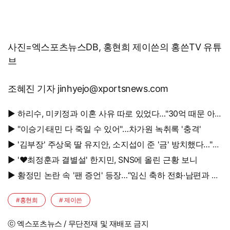
사진=엑스포츠뉴스DB, 홍현희 제이쓴의 홍쓴TV 유튜
브
조혜진 기자 jinhyejo@xportsnews.com
▶ 하리수, 미키정과 이혼 사유 따로 있었다…"30억 때문 아
냐"
▶ "이승기·태민 다 죽일 수 있어"…차가원 녹취록 '충격'
▶ '김부장' 주상욱 딸 유지안, 소지섭이 준 '금' 방치했다…"비
누인 줄"
▶ '♥최정훈과 결별설' 한지민, SNS에 올린 근황 보니
▶ 황정민 논란 속 '팬 증언' 등장…“임신 축하 전화·남편과 식
사도”
#홍현희
# 제이쓴
ⓒ 엑스포츠뉴스 / 무단전재 및 재배포 금지