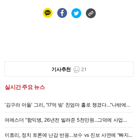
기사추천
21
실시간 주요 뉴스
'김구라 아들' 그리, '17억 빚' 친엄마 홀로 챙겼다…"나밖에
없어, 연락 꾸준히 하는 중"
여에스더 "함익병, 26년전 빌려준 5천만원...그덕에 사업
시작"
이효리, 정치 토론에 난감 반응…보수 vs 진보 사연에 "빠지면