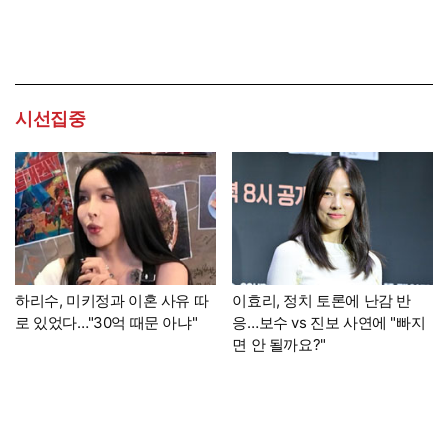
시선집중
하리수, 미키정과 이혼 사유 따
이효리, 정치 토론에 난감 반
로 있었다…"30억 때문 아냐"
응…보수 vs 진보 사연에 "빠지
면 안 될까요?"