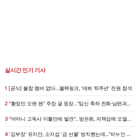
실시간 인기 기사
1
[공식] 불참 멤버 없다…블랙핑크, '데뷔 10주년' 전원 참석
2
"황정민 오랜 팬" 주장 글 등장…"임신 축하 전화·남편과
식사도" 온라인 확산 [엑's 이슈]
3
"어머니 고독사 이틀만에 발견"…방은희, 자책감에 오열
(특종세상)[전일야화]
4
'김부장' 유지안, 소지섭 '금 선물' 방치했는데…"비누인 줄,