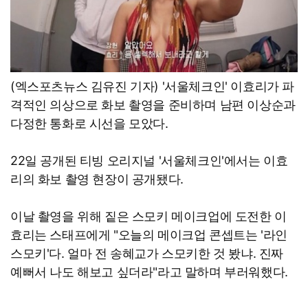
(엑스포츠뉴스 김유진 기자) '서울체크인' 이효리가 파
격적인 의상으로 화보 촬영을 준비하며 남편 이상순과
다정한 통화로 시선을 모았다.
22일 공개된 티빙 오리지널 '서울체크인'에서는 이효
리의 화보 촬영 현장이 공개됐다.
이날 촬영을 위해 짙은 스모키 메이크업에 도전한 이
효리는 스태프에게 "오늘의 메이크업 콘셉트는 '라인
스모키'다. 얼마 전 송혜교가 스모키한 것 봤냐. 진짜
예뻐서 나도 해보고 싶더라"라고 말하며 부러워했다.