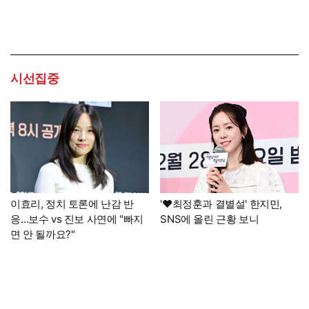
시선집중
이효리, 정치 토론에 난감 반
'♥최정훈과 결별설' 한지민,
응…보수 vs 진보 사연에 "빠지
SNS에 올린 근황 보니
면 안 될까요?"