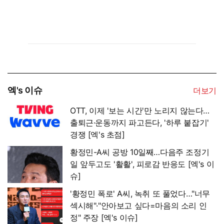
엑's 이슈
더보기
OTT, 이제 '보는 시간'만 노리지 않는다…
출퇴근·운동까지 파고든다, '하루 붙잡기'
경쟁 [엑's 초점]
황정민-A씨 공방 10일째…다음주 조정기
일 앞두고도 '활활', 피로감 반응도 [엑's 이
슈]
'황정민 폭로' A씨, 녹취 또 풀었다…"너무
섹시해"·"안아보고 싶다=마음의 소리 인
정" 주장 [엑's 이슈]