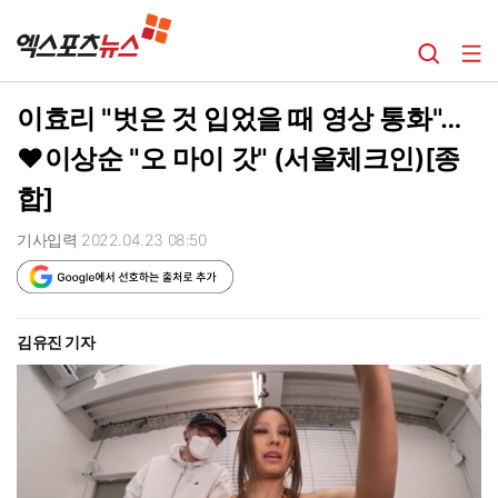
이효리 "벗은 것 입었을 때 영상 통화"…
♥이상순 "오 마이 갓" (서울체크인)[종
합]
기사입력 2022.04.23 08:50
김유진 기자