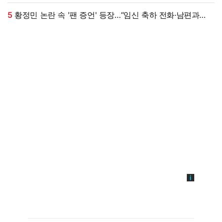
엄마가 알아봐" (원마이크)
5
황정민 논란 속 '팬 증언' 등장…“임신 축하 전화·남편과
식사도”