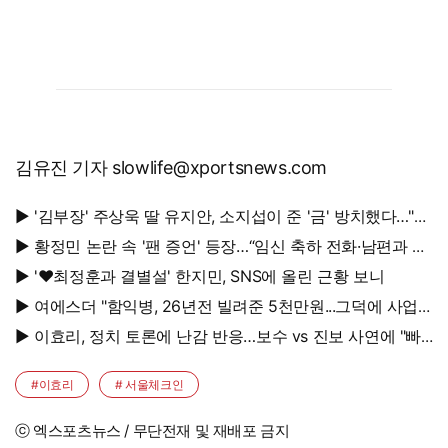
김유진 기자 slowlife@xportsnews.com
▶ '김부장' 주상욱 딸 유지안, 소지섭이 준 '금' 방치했다…"비
누인 줄"
▶ 황정민 논란 속 '팬 증언' 등장…“임신 축하 전화·남편과 식
사도”
▶ '♥최정훈과 결별설' 한지민, SNS에 올린 근황 보니
▶ 여에스더 "함익병, 26년전 빌려준 5천만원...그덕에 사업
시작"
▶ 이효리, 정치 토론에 난감 반응…보수 vs 진보 사연에 "빠
지면 안 될까요?"
#이효리
# 서울체크인
ⓒ 엑스포츠뉴스 / 무단전재 및 재배포 금지