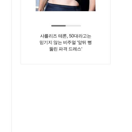
샤를리즈 테론, 50대라고는
‘인간 명화’ 김지
믿기지 않는 비주얼 '앞뒤 뻥
존재감은 확실…
뚫린 파격 드레스'