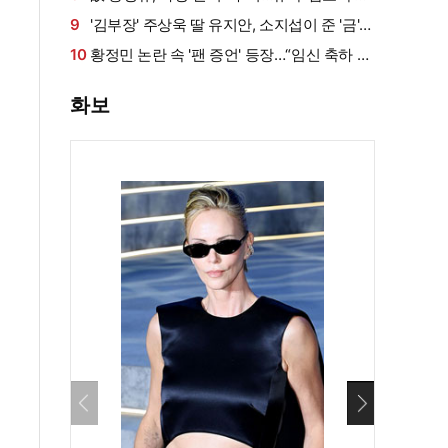
묵직한 존재감
9
'김부장' 주상욱 딸 유지안, 소지섭이 준 '금'
방치했다…"비누인 줄"
10
황정민 논란 속 '팬 증언' 등장…“임신 축하 전
화·남편과 식사도”
화보