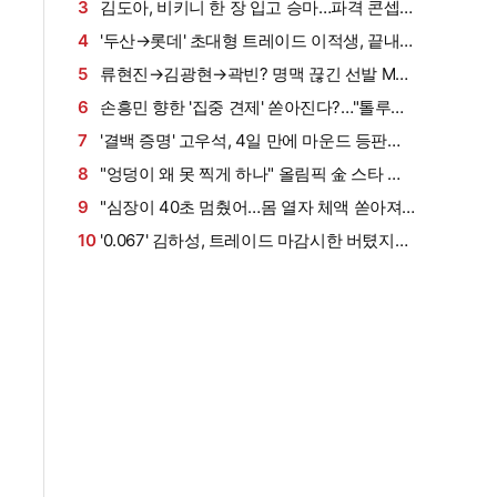
있어 든든하다…"아빠 기분 좋아할 일 많이 만들
3
김도아, 비키니 한 장 입고 승마…파격 콘셉트
고파"
에 팬들 혼절
4
'두산→롯데' 초대형 트레이드 이적생, 끝내 2
군 또 내려갔다…삼성 외야수 이진용도 엔트리
5
류현진→김광현→곽빈? 명맥 끊긴 선발 ML
말소
포스팅 이어갈까…"아직 많이 부족해도 美 도전
6
손흥민 향한 '집중 견제' 쏟아진다?…"톨루카,
의향, 커터 장착 관건"
SON 막으려고 수단·방법 안 가릴 것"→美 현지
7
'결백 증명' 고우석, 4일 만에 마운드 등판
도 거친 플레이 '경계'
→153km 쾅! 2이닝 'KK' 퍼펙트 피칭…잠시 사라
8
"엉덩이 왜 못 찍게 하나" 올림픽 金 스타 항
졌던 'ML 컴백의 꿈' 살아난다
의 이어…'세계선수권 銀' 동료도 작심 발언 "아
9
"심장이 40초 멈췄어…몸 열자 체액 쏟아져
름다운 몸 보려고 女 스포츠 보는 면도 있어"
나와"→'맨유 출신' 英 방송인, 암 투병→간이식
10
'0.067' 김하성, 트레이드 마감시한 버텼지만
수술로 기적의 생존! "이젠 보너스 인생"
또 방출 위기…美 매체 "벤치 최후순위, 언제든
자리 잃을 수 있다"