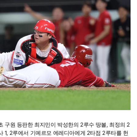
1회초 구원 등판한 최지민이 박성한의 2루수 땅볼, 최정의 2
사 1, 2루에서 기예르모 에레디아에게 2타점 2루타를 헌