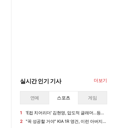
더보기
실시간 인기 기사
연예
스포츠
게임
1
'E컵 치어리더' 김현영, 압도적 글래머…등장
만으로 팬들 초토화
2
"꼭 성공할 거야" KIA 1R 영건, 이런 아버지