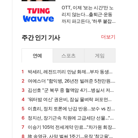
안겨" [엑's 이슈]
OTT, 이제 '보는 시간'만 노
리지 않는다…출퇴근·운동
까지 파고든다, '하루 붙잡
기' 경쟁 [엑's 초점]
더보기
주간 인기 기사
연예
스포츠
게임
1
박세리, 레전드끼리 만남 화제…부자 동생에
게 밥 샀다가 '반전'
2
여에스더 "함익병, 26년전 빌려준 5천만원...
그덕에 사업 시작" (동상이몽2)[종합]
3
김선호 "군 복무 중 혈액암 4기…병실서 저만
살아남았다" (내 남은 연애)
4
'워터밤 여신' 권은비, 잠실 물벼락 퍼포먼스
'후끈'…두산 승리요정 등극
5
이효리, 정치 토론에 난감 반응…보수 vs 진
보 사연에 "빠지면 안 될까요?"
6
정지선, 장기근속 직원에 고급세단 선물..."차
부담되면 명품백도 가능" (사당귀)[전일야화]
7
이승기 105억 전세계약 만료…"차가원 회장,
보증금 안 주면 법적 조치"
8
故 송영규, 사망 벌써 1주기…유작 '참교육'서