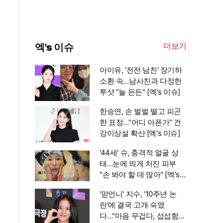
더보기
엑's 이슈
아이유, '전전 남친' 장기하
소환 속…남사친과 다정한
투샷 "늘 든든" [엑's 이슈]
한승연, 손 벌벌 떨고 피곤
한 표정…"어디 아픈가" 건
강이상설 확산 [엑's 이슈]
'44세' 슈, 충격적 얼굴 상
태…눈에 띄게 처진 피부
"손 봐야 할 데 많아" [엑's
이슈]
'맏언니' 지수, '10주년 논
란'에 결국 고개 숙였
다…"마음 무겁다, 섭섭함