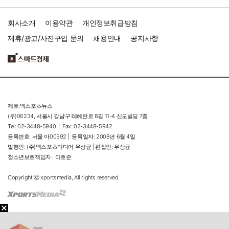
회사소개
이용약관
개인정보취급방침
제휴/광고/사진구입 문의
채용안내
공지사항
제호:엑스포츠뉴스
(우)06234, 서울시 강남구 테헤란로 8길 11-4 신도빌딩 7층
Tel: 02-3448-5940 |
Fax: 02-3448-5942
등록번호: 서울 아00592 |
등록일자: 2008년 6월 4일
발행인: (주)엑스포츠미디어 우상균 | 편집인: 우상균
청소년보호책임자 : 이호준
Copyright ⓒ xportsmedia, All rights reserved.