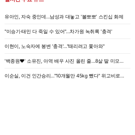
유아인, 자숙 중인데…남성과 대놓고 '볼뽀뽀' 스킨십 화제
"이승기·태민 다 죽일 수 있어"…차가원 녹취록 '충격'
이현이, 노숙자에 봉변 '충격'…"때리려고 쫓아와"
'백종원♥' 소유진, 아역 배우 사진 올린 줄…8살 딸 미모
대박, 연예인 시켜도 되겠어
이순실, 이건 인간승리…"10개월만 45kg 뺐다" 위고비로
대박, 몰라보게 달라졌다