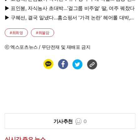
될 여자"
▶ 표인봉, 자식농사 초대박…'걸그룹 비주얼' 딸, 여주 꿰찼다
▶ 구혜선, 결국 일냈다…홈쇼핑서 '가격 논란' 헤어롤 대박,
무려 '3만 장' 돌파
#최휘영
#최불암
ⓒ 엑스포츠뉴스 / 무단전재 및 재배포 금지
기사추천
0
실시간 주요 뉴스