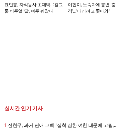
표인봉, 자식농사 초대박…'걸그
이현이, 노숙자에 봉변 '충
룹 비주얼' 딸, 여주 꿰찼다
격'…"때리려고 쫓아와"
실시간 인기 기사
1
전현무, 과거 연애 고백 "집착 심한 여친 때문에 고립,