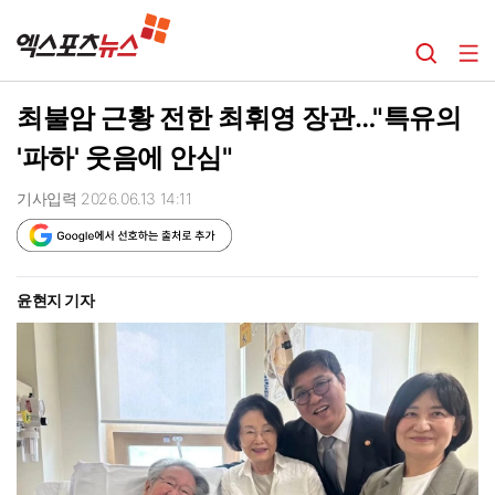
최불암 근황 전한 최휘영 장관…"특유의
'파하' 웃음에 안심"
기사입력 2026.06.13 14:11
윤현지 기자