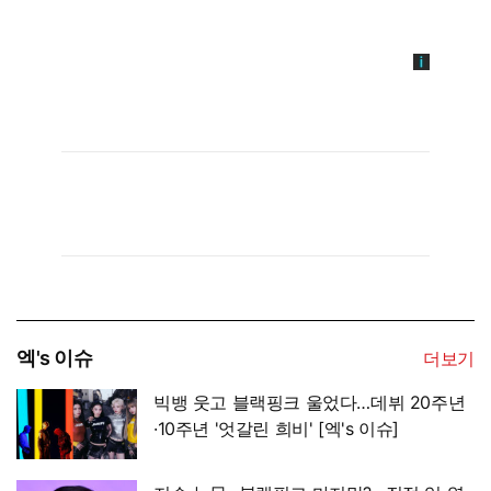
엑's 이슈
더보기
빅뱅 웃고 블랙핑크 울었다…데뷔 20주년
·10주년 '엇갈린 희비' [엑's 이슈]