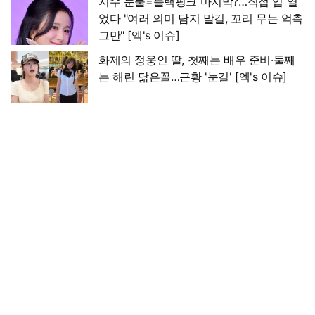
지수 눈물=블랙핑크 마지막?…직접 입 열
었다 "여러 의미 담지 말길, 꼬리 무는 억측
그만" [엑's 이슈]
화제의 정웅인 딸, 첫째는 배우 준비·둘째
는 해린 닮은꼴…근황 '눈길' [엑's 이슈]