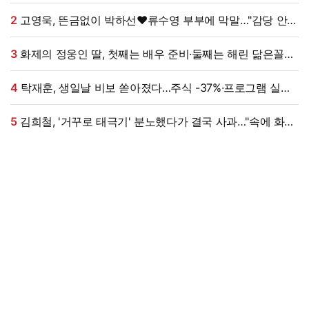
친구들이 연락 끊어" (내사패)
2
고영욱, 뜬금없이 박하선♥류수영 부부에 막말…"감당 안
될 여자, 계속 명품 사 나를텐데"
3
화제의 정웅인 딸, 첫째는 배우 준비·둘째는 해린 닮은꼴…
근황 '눈길' [엑's 이슈]
4
탁재훈, 생일날 비보 쏟아졌다…주식 -37%·프로그램 실직
'날벼락' (미우새)
5
김희철, '거꾸로 태극기' 분노했다가 결국 사과…"속에 화가
많이 쌓여, 죄송" [엑's 이슈]