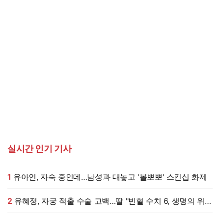
실시간 인기 기사
1
유아인, 자숙 중인데…남성과 대놓고 '볼뽀뽀' 스킨십 화제
2
유혜정, 자궁 적출 수술 고백…딸 "빈혈 수치 6, 생명의 위협
있다고" (혜정규원)