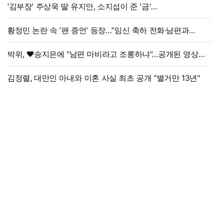
'김부장' 주상욱 딸 유지안, 소지섭이 준 '금'
방치했다…"비누인 줄"
황정민 논란 속 '팬 증언' 등장…“임신 축하 전화·남편과
식사도”
박위, ♥송지은에 "남편 마비라고 조롱하냐"…공개된 영상
보니
김정렬, 대만인 아내와 이혼 사실 최초 공개 "별거만 13년"