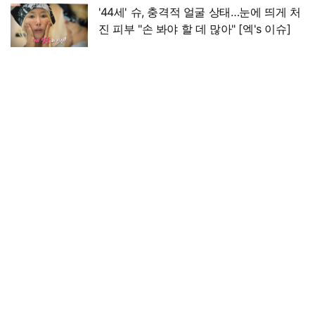
'44세' 슈, 충격적 얼굴 상태…눈에 띄게 처
진 피부 "손 봐야 할 데 많아" [엑's 이슈]