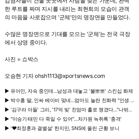
감염자들이 건물 곳곳에서 사람을 찾는 가운데, 완벽
한 루트를 짜며 지시를 내리는 최현희의 모습이 관객
의 마음을 사로잡으며 '군체'만의 명장면을 만들었다.
수많은 명장면으로 기대를 모으는 '군체'는 전국 극장
에서 상영 중이다.
사진 = 쇼박스
오승현 기자 ohsh1113@xportsnews.com
▶ 유아인, 자숙 중인데…남성과 대놓고 '볼뽀뽀' 스킨십 화제
▶ 박수홍 딸, 인싸 베이비 맞네…엄마도 놀란 친화력 "인생 N
회차"
▶ '김구라 아들' 그리, '17억 빚' 친엄마 홀로 챙겼다…"나밖에
없어, 연락 꾸준히 하는 중"
▶ "이승기·태민 다 죽일 수 있어"…차가원 녹취록 '충격'
▶ '♥최정훈과 결별설' 한지민, SNS에 올린 근황 보니