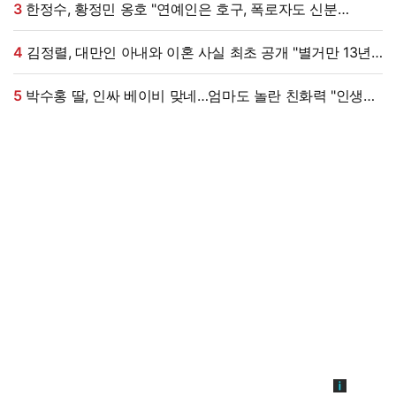
3
한정수, 황정민 옹호 "연예인은 호구, 폭로자도 신분
오픈하길" [★해시태그]
4
김정렬, 대만인 아내와 이혼 사실 최초 공개 "별거만 13년"
(데이앤나잇)
5
박수홍 딸, 인싸 베이비 맞네…엄마도 놀란 친화력 "인생
N회차"