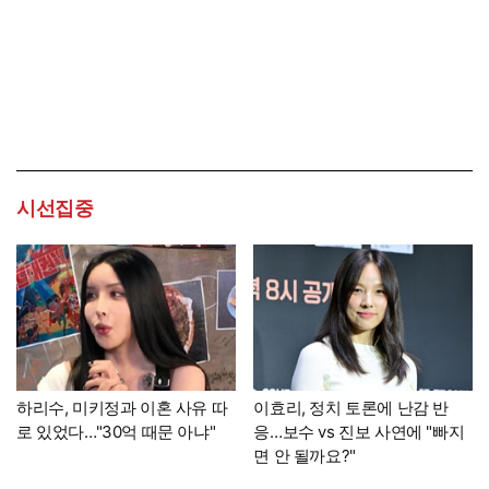
시선집중
하리수, 미키정과 이혼 사유 따
이효리, 정치 토론에 난감 반
로 있었다…"30억 때문 아냐"
응…보수 vs 진보 사연에 "빠지
면 안 될까요?"