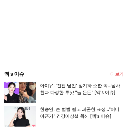
엑's 이슈
더보기
아이유, '전전 남친' 장기하 소환 속…남사
친과 다정한 투샷 "늘 든든" [엑's 이슈]
한승연, 손 벌벌 떨고 피곤한 표정…"어디
아픈가" 건강이상설 확산 [엑's 이슈]