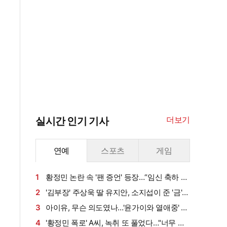
더보기
실시간 인기 기사
연예
스포츠
게임
1
황정민 논란 속 '팬 증언' 등장…“임신 축하 전
화·남편과 식사도”
2
'김부장' 주상욱 딸 유지안, 소지섭이 준 '금'
방치했다…"비누인 줄"
3
아이유, 무슨 의도였나…'윤가이와 열애중' 장
기하 BGM에 의견분분 [엑's 이슈]
4
'황정민 폭로' A씨, 녹취 또 풀었다…"너무 섹