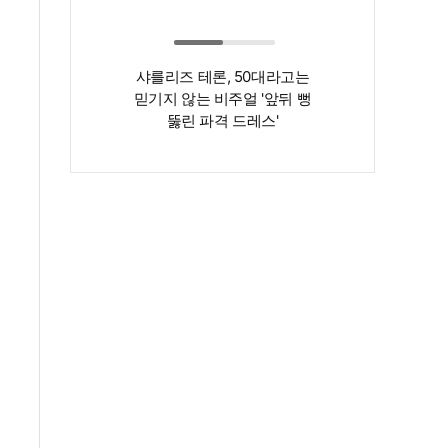
샤를리즈 테론, 50대라고는
‘인간 명화’ 김지
믿기지 않는 비주얼 '앞뒤 뻥
존재감은 확실…
뚫린 파격 드레스'