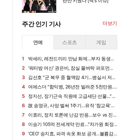
란만 키웠다 [엑's 이슈]
더보기
주간 인기 기사
연예
스포츠
게임
1
박세리, 레전드끼리 만남 화제…부자 동생에
게 밥 샀다가 '반전'
2
'워터밤 여신' 권은비, 잠실 물벼락 퍼포먼스
'후끈'…두산 승리요정 등극
3
김선호 "군 복무 중 혈액암 4기…병실서 저만
살아남았다" (내 남은 연애)
4
여에스더 "함익병, 26년전 빌려준 5천만원...
그덕에 사업 시작" (동상이몽2)[종합]
5
정지선, 장기근속 직원에 고급세단 선물..."차
부담되면 명품백도 가능" (사당귀)[전일야화]
6
故 송영규, 사망 벌써 1주기…유작 '참교육'서
묵직한 존재감
7
이효리, 정치 토론에 난감 반응…보수 vs 진
보 사연에 "빠지면 안 될까요?"
8
이승기 105억 전세계약 만료…"차가원 회장,
보증금 안 주면 법적 조치"
9
'CEO' 송지효, 파격 속옷 화보 공개…볼륨감·