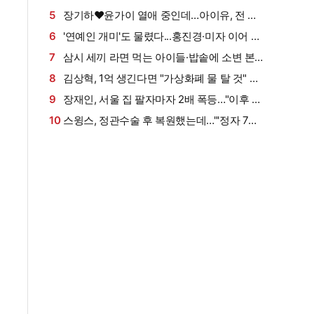
시해"·"안아보고 싶다=마음의 소리 인정" 주장
5
장기하♥윤가이 열애 중인데…아이유, 전 연
[엑's 이슈]
인 노래 선곡에 설왕설래 [엑's 이슈]
6
'연예인 개미'도 물렸다...홍진경·미자 이어 랄
랄, 하이닉스 하락에 참담 "주식은 금기어" [엑's
7
삼시 세끼 라면 먹는 아이들·밥솥에 소변 본
이슈]
남편…'라면 부부' 일상에 탄식 (이숙캠)[종합]
8
김상혁, 1억 생긴다면 "가상화폐 물 탈 것" 솔
직 고백 웃음 (신랑수업2)
9
장재인, 서울 집 팔자마자 2배 폭등…"이후 산
김포 집값은 떨어져" (안녕한샘요)
10
스윙스, 정관수술 후 복원했는데…"'정자 7마
리' 결과에 초토화" (슈즈오프)