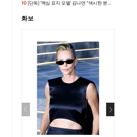
라인 모두 '퍼펙트'
10
[단독] '맥심 표지 모델' 김나연 "섹시한 분들
만 찍는 줄...촬영 전날도 곱창" (인터뷰②)
화보