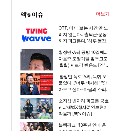
더보기
엑's 이슈
OTT, 이제 '보는 시간'만 노
리지 않는다…출퇴근·운동
까지 파고든다, '하루 붙잡
기' 경쟁 [엑's 초점]
황정민-A씨 공방 10일째…
다음주 조정기일 앞두고도
'활활', 피로감 반응도 [엑's
이슈]
'황정민 폭로' A씨, 녹취 또
풀었다…"너무 섹시해"·"안
아보고 싶다=마음의 소리
인정" 주장 [엑's 이슈]
소지섭 빈자리 파고든 공효
진…'재벌X형사2' 안보현이
막을까 [엑's 이슈]
블랙핑크, '10주년'인데 혼