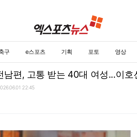
축구
e스포츠
기획
포토
영상
남편, 고통 받는 40대 여성...이호
26.06.01 22:45