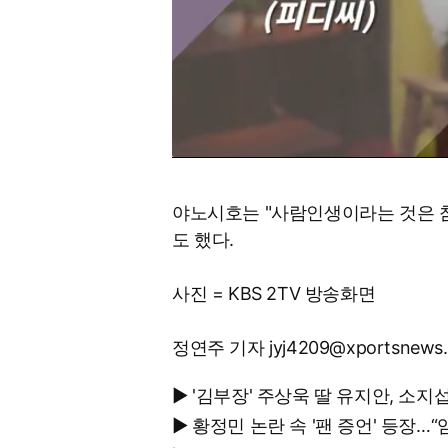
야노시호는 "사람인생이라는 것은 참
도 했다.
사진 = KBS 2TV 방송화면
정연주 기자 jyj4209@xportsnews
▶ '김부장' 주상욱 딸 유지안, 소지
▶ 황정민 논란 속 '팬 증언' 등장