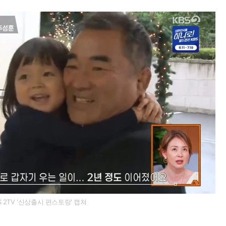
S 2TV '신상출시 편스토랑' 캡쳐