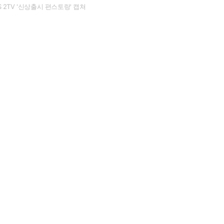
S 2TV '신상출시 편스토랑' 캡쳐