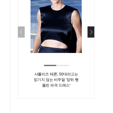
샤를리즈 테론, 50대라고는
‘인간 명화’ 김지
믿기지 않는 비주얼 '앞뒤 뻥
존재감은 확실…
뚫린 파격 드레스'