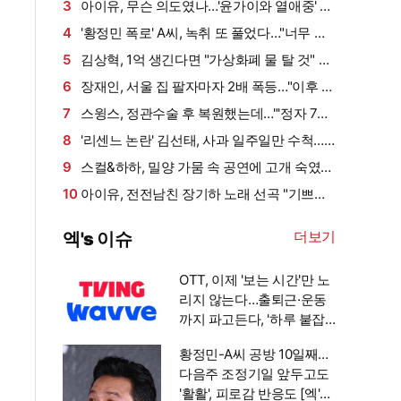
방치했다…"비누인 줄"
3
아이유, 무슨 의도였나…'윤가이와 열애중' 장
기하 BGM에 의견분분 [엑's 이슈]
4
'황정민 폭로' A씨, 녹취 또 풀었다…"너무 섹
시해"·"안아보고 싶다=마음의 소리 인정" 주장
5
김상혁, 1억 생긴다면 "가상화폐 물 탈 것" 솔
[엑's 이슈]
직 고백 웃음 (신랑수업2)
6
장재인, 서울 집 팔자마자 2배 폭등…"이후 산
김포 집값은 떨어져" (안녕한샘요)
7
스윙스, 정관수술 후 복원했는데…"'정자 7마
리' 결과에 초토화" (슈즈오프)
8
'리센느 논란' 김선태, 사과 일주일만 수척…
술병까지 나뒹굴며 "고독하구만"
9
스컬&하하, 밀양 가뭄 속 공연에 고개 숙였
다…"출연료 전액 기부, 최선 다할 것" [전문]
10
아이유, 전전남친 장기하 노래 선곡 "기쁘게
듣진 못할 거다, 나는 별일 없이 산다" 가사까지
더보기
엑's 이슈
눈길 [엑's 이슈]
OTT, 이제 '보는 시간'만 노
리지 않는다…출퇴근·운동
까지 파고든다, '하루 붙잡
기' 경쟁 [엑's 초점]
황정민-A씨 공방 10일째…
다음주 조정기일 앞두고도
'활활', 피로감 반응도 [엑's