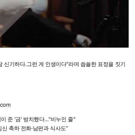
 신기하다.그런 게 인생이다"라며 씁쓸한 표정을 짓기
Mute
.com
섭이 준 '금' 방치했다…"비누인 줄"
…“임신 축하 전화·남편과 식사도”