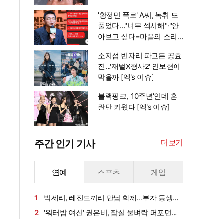
이슈]
'황정민 폭로' A씨, 녹취 또
풀었다…"너무 섹시해"·"안
아보고 싶다=마음의 소리
인정" 주장 [엑's 이슈]
소지섭 빈자리 파고든 공효
진…'재벌X형사2' 안보현이
막을까 [엑's 이슈]
블랙핑크, '10주년'인데 혼
란만 키웠다 [엑's 이슈]
더보기
주간 인기 기사
연예
스포츠
게임
1
박세리, 레전드끼리 만남 화제…부자 동생에
게 밥 샀다가 '반전'
2
'워터밤 여신' 권은비, 잠실 물벼락 퍼포먼스