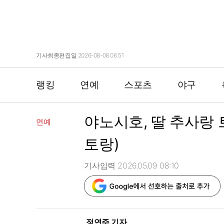
기사최종편집일 2026-08-08 06:51
랭킹
연예
스포츠
야구
야노시호, 딸 추사랑 
연예
토랑)
기사입력 2026.05.09 08:10
정연주 기자