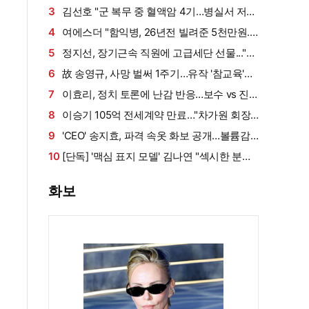
'후끈'…두산 승리요정 등극
3
김선호 "군 복무 중 혈액암 4기…병실서 저만
살아남았다" (내 남은 연애)
4
여에스더 "함익병, 26년전 빌려준 5천만원...
그덕에 사업 시작" (동상이몽2)[종합]
5
정지선, 장기근속 직원에 고급세단 선물..."차
부담되면 명품백도 가능" (사당귀)[전일야화]
6
故 송영규, 사망 벌써 1주기…유작 '참교육'서
묵직한 존재감
7
이효리, 정치 토론에 난감 반응…보수 vs 진
보 사연에 "빠지면 안 될까요?"
8
이승기 105억 전세계약 만료…"차가원 회장,
보증금 안 주면 법적 조치"
9
'CEO' 송지효, 파격 속옷 화보 공개…볼륨감·
라인 모두 '퍼펙트'
10
[단독] '맥심 표지 모델' 김나연 "섹시한 분들
만 찍는 줄...촬영 전날도 곱창" (인터뷰②)
화보