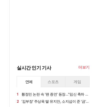
더보기
실시간 인기 기사
연예
스포츠
게임
1
황정민 논란 속 '팬 증언' 등장…“임신 축하 전
화·남편과 식사도”
2
'김부장' 주상욱 딸 유지안, 소지섭이 준 '금'