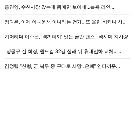
홍진영, 수산시장 갔는데 몸매만 보이네…볼륨 라인
'시선강탈'
정다은, 이제 아나운서 아니라는 건가…또 올린 비키니 사진,
과감 반전 매력
치어리더 이주은, '삐끼삐끼' 잇는 골반 댄스…섹시미 치사량
"정몽규 전 회장, 월드컵 32강 실패 뒤 휴대전화 교체…
출국금지 조치도"
김정렬 "친형, 군 복무 중 구타로 사망...은폐" 안타까운
가족사