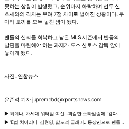
못하는 상황이 발생했고, 순위마저 하락하며 선두 산
호세와의 격차는 무려 7점 차이로 벌어진 상황이다. 두
마리 토끼를 모두 놓친 셈이 됐다.
팬들의 신뢰를 회복하고 남은 MLS 시즌에서 반등의
발판을 마련해야 하는 과제가 도스 산토스 감독 앞에
놓이게 됐다.
사진=연합뉴스
윤준석 기자 jupremebd@xportsnews.com
▶ 최예나, 차세대 워터밤 여신…과감한 스타일링에 "감다살"
반응 폭발
▶ 'E컵 치어리더' 김현영, 압도적 글래머…등장만으로 팬들