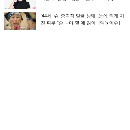
'44세' 슈, 충격적 얼굴 상태…눈에 띄게 처
진 피부 "손 봐야 할 데 많아" [엑's 이슈]