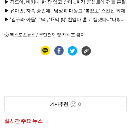
초토화
▶ 김도아, 비키니 한 장 입고 승마…파격 콘셉트에 팬들 혼절
▶ 유아인, 자숙 중인데…남성과 대놓고 '볼뽀뽀' 스킨십 화제
▶ '김구라 아들' 그리, '17억 빚' 친엄마 홀로 챙겼다…"나밖에
없어, 연락 꾸준히 하는 중"
ⓒ 엑스포츠뉴스 / 무단전재 및 재배포 금지
기사추천
0
실시간 주요 뉴스