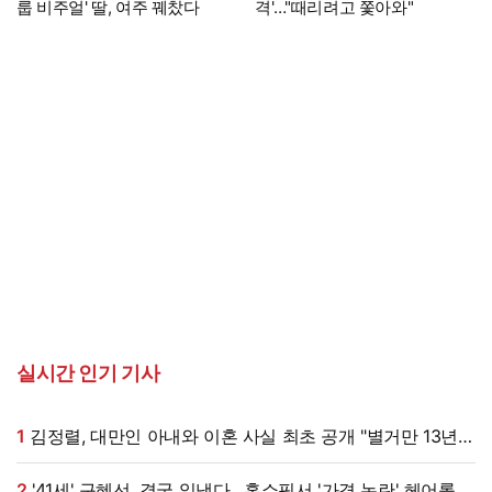
룹 비주얼' 딸, 여주 꿰찼다
격'…"때리려고 쫓아와"
실시간 인기 기사
1
김정렬, 대만인 아내와 이혼 사실 최초 공개 "별거만 13년"
(데이앤나잇)
2
'41세' 구혜선, 결국 일냈다…홈쇼핑서 '가격 논란' 헤어롤