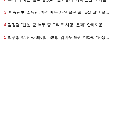
대박, 무려 '3만 장' 돌파 [엑's 이슈]
3
'백종원♥' 소유진, 아역 배우 사진 올린 줄…8살 딸 미모
대박, 연예인 시켜도 되겠어 [★해시태그]
4
김정렬 "친형, 군 복무 중 구타로 사망...은폐" 안타까운
가족사 (데이앤나잇)[전일야화]
5
박수홍 딸, 인싸 베이비 맞네…엄마도 놀란 친화력 "인생
N회차"