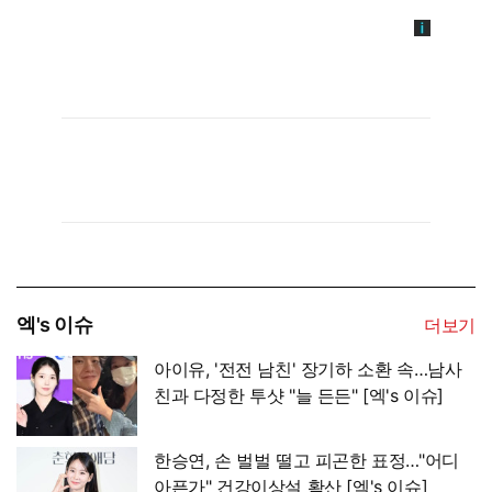
엑's 이슈
더보기
아이유, '전전 남친' 장기하 소환 속…남사
친과 다정한 투샷 "늘 든든" [엑's 이슈]
한승연, 손 벌벌 떨고 피곤한 표정…"어디
아픈가" 건강이상설 확산 [엑's 이슈]