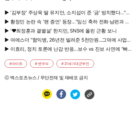
▶ '김부장' 주상욱 딸 유지안, 소지섭이 준 '금' 방치했다…"비
누인 줄"
▶ 황정민 논란 속 '팬 증언' 등장…“임신 축하 전화·남편과 식
사도”
▶ '♥최정훈과 결별설' 한지민, SNS에 올린 근황 보니
▶ 여에스더 "함익병, 26년전 빌려준 5천만원...그덕에 사업
시작"
▶ 이효리, 정치 토론에 난감 반응…보수 vs 진보 사연에 "빠
지면 안 될까요?"
#아이유
# 변우석
# 21세기대군부인
ⓒ 엑스포츠뉴스 / 무단전재 및 재배포 금지