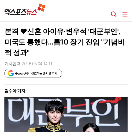
본격 ♥신혼 아이유·변우석 '대군부인',
미국도 통했다…톱10 장기 진입 "기념비
적 성과"
기사입력 2026.05.04 14:11
김수아 기자