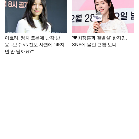
이효리, 정치 토론에 난감 반
'♥최정훈과 결별설' 한지민,
응…보수 vs 진보 사연에 "빠지
SNS에 올린 근황 보니
면 안 될까요?"