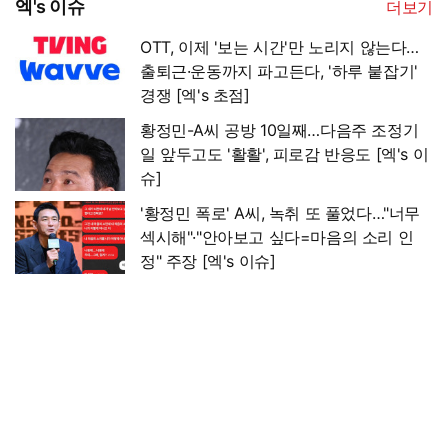
엑's 이슈
더보기
OTT, 이제 '보는 시간'만 노리지 않는다…
출퇴근·운동까지 파고든다, '하루 붙잡기'
경쟁 [엑's 초점]
황정민-A씨 공방 10일째…다음주 조정기
일 앞두고도 '활활', 피로감 반응도 [엑's 이
슈]
'황정민 폭로' A씨, 녹취 또 풀었다…"너무
섹시해"·"안아보고 싶다=마음의 소리 인
정" 주장 [엑's 이슈]