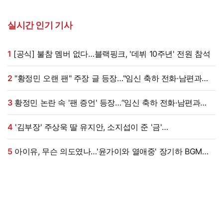
실시간 인기 기사
1
[공식] 불참 멤버 없다…블랙핑크, '데뷔 10주년' 전원 참석
2
"황정민 오랜 팬" 주장 글 등장…"임신 축하 전화·남편과
식사도" 온라인 확산 [엑's 이슈]
3
황정민 논란 속 '팬 증언' 등장…“임신 축하 전화·남편과
식사도”
4
'김부장' 주상욱 딸 유지안, 소지섭이 준 '금'
방치했다…"비누인 줄"
5
아이유, 무슨 의도였나…'윤가이와 열애중' 장기하 BGM에
의견분분 [엑's 이슈]