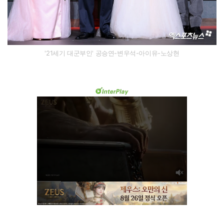
'21세기 대군부인' 공승연-변우석-아이유-노상현