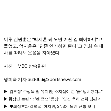
이후 김원훈은 "박지훈 씨 오면 어떤 걸 해야하냐"고
물었고, 엄지윤은 "단종 연기하면 된다"고 영화 속 대
사를 따라해 웃음을 자아냈다.
사진 = MBC 방송화면
명희숙 기자 aud666@xportsnews.com
▶ '김부장' 주상욱 딸 유지안, 소지섭이 준 '금' 방치했다…"비
누인 줄"
▶ 황정민 논란 속 '팬 증언' 등장…“임신 축하 전화·남편과 식
사도”
▶ '♥최정훈과 결별설' 한지민, SNS에 올린 근황 보니