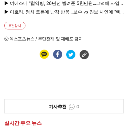
▶ 여에스더 "함익병, 26년전 빌려준 5천만원...그덕에 사업
시작"
▶ 이효리, 정치 토론에 난감 반응…보수 vs 진보 사연에 "빠
지면 안 될까요?"
#전참시
ⓒ 엑스포츠뉴스 / 무단전재 및 재배포 금지
기사추천
0
실시간 주요 뉴스