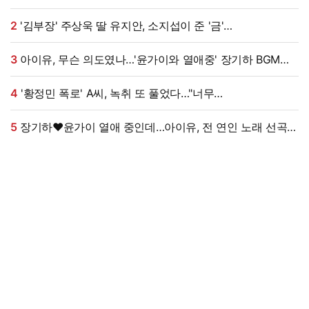
식사도”
2
'김부장' 주상욱 딸 유지안, 소지섭이 준 '금'
방치했다…"비누인 줄"
3
아이유, 무슨 의도였나…'윤가이와 열애중' 장기하 BGM에
의견분분 [엑's 이슈]
4
'황정민 폭로' A씨, 녹취 또 풀었다…"너무
섹시해"·"안아보고 싶다=마음의 소리 인정" 주장 [엑's 이슈]
5
장기하♥윤가이 열애 중인데…아이유, 전 연인 노래 선곡에
설왕설래 [엑's 이슈]