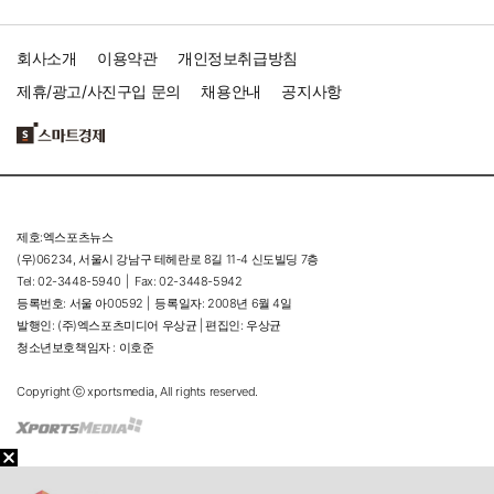
회사소개
이용약관
개인정보취급방침
제휴/광고/사진구입 문의
채용안내
공지사항
제호:엑스포츠뉴스
(우)06234, 서울시 강남구 테헤란로 8길 11-4 신도빌딩 7층
Tel: 02-3448-5940 |
Fax: 02-3448-5942
등록번호: 서울 아00592 |
등록일자: 2008년 6월 4일
발행인: (주)엑스포츠미디어 우상균 | 편집인: 우상균
청소년보호책임자 : 이호준
Copyright ⓒ xportsmedia, All rights reserved.