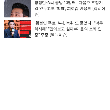
황정민-A씨 공방 10일째…다음주 조정기
일 앞두고도 '활활', 피로감 반응도 [엑's 이
슈]
'황정민 폭로' A씨, 녹취 또 풀었다…"너무
섹시해"·"안아보고 싶다=마음의 소리 인
정" 주장 [엑's 이슈]