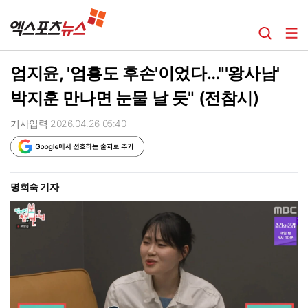
엄지윤, '엄흥도 후손'이었다…"'왕사남'
박지훈 만나면 눈물 날 듯" (전참시)
기사입력 2026.04.26 05:40
명희숙 기자