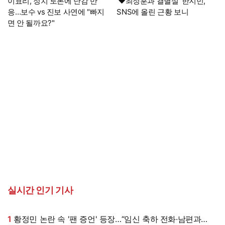
이효리, 정치 토론에 난감 반
'♥최정훈과 결별설' 한지민,
응…보수 vs 진보 사연에 "빠지
SNS에 올린 근황 보니
면 안 될까요?"
실시간 인기 기사
1
황정민 논란 속 '팬 증언' 등장…“임신 축하 전화·남편과