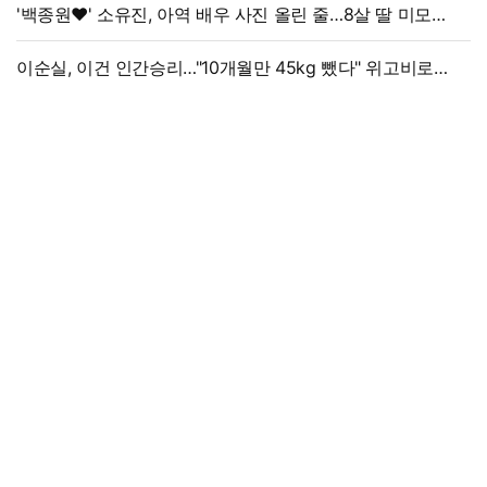
'백종원♥' 소유진, 아역 배우 사진 올린 줄…8살 딸 미모
대박, 연예인 시켜도 되겠어
이순실, 이건 인간승리…"10개월만 45kg 뺐다" 위고비로
대박, 몰라보게 달라졌다