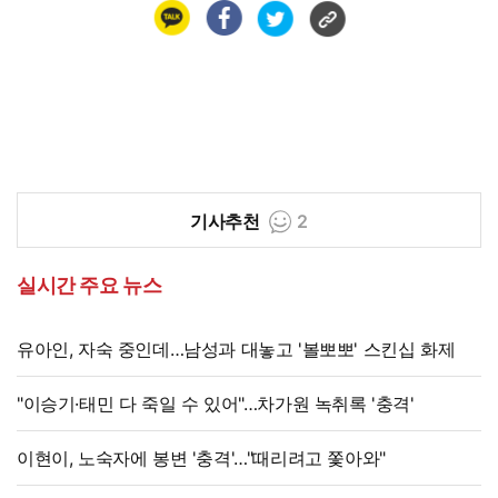
기사추천
2
실시간 주요 뉴스
유아인, 자숙 중인데…남성과 대놓고 '볼뽀뽀' 스킨십 화제
"이승기·태민 다 죽일 수 있어"…차가원 녹취록 '충격'
이현이, 노숙자에 봉변 '충격'…"때리려고 쫓아와"