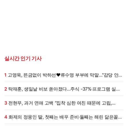
실시간 인기 기사
1
고영욱, 뜬금없이 박하선♥류수영 부부에 막말…"감당 안
될 여자, 계속 명품 사 나를텐데"
2
탁재훈, 생일날 비보 쏟아졌다…주식 -37%·프로그램 실직
'날벼락' (미우새)
3
전현무, 과거 연애 고백 "집착 심한 여친 때문에 고립,
친구들이 연락 끊어" (내사패)
4
화제의 정웅인 딸, 첫째는 배우 준비·둘째는 해린 닮은꼴…
근황 '눈길' [엑's 이슈]