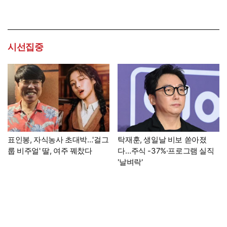
시선집중
표인봉, 자식농사 초대박…'걸그
탁재훈, 생일날 비보 쏟아졌
룹 비주얼' 딸, 여주 꿰찼다
다…주식 -37%·프로그램 실직
'날벼락'