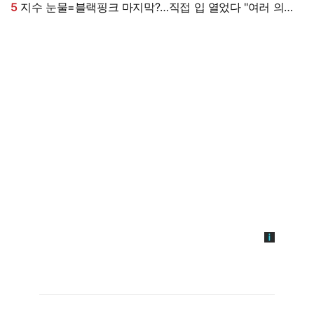
5
지수 눈물=블랙핑크 마지막?…직접 입 열었다 "여러 의미
담지 말길, 꼬리 무는 억측 그만" [엑's 이슈]