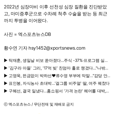
2022년 심장마비 이후 선천성 심장 질환을 진단받았
고, 마미증후군으로 수차례 척추 수술을 받는 등 최근
까지 투병을 이어왔다.
사진 = 엑스포츠뉴스DB
황수연 기자 hsy1452@xportsnews.com
▶ 탁재훈, 생일날 비보 쏟아졌다…주식 -37%·프로그램 실직
'날벼락'
▶ '김구라 아들' 그리, '17억 빚' 친엄마 홀로 챙겼다…"나밖에
없어"
▶ 고영욱, 뜬금없이 박하선♥류수영 부부에 막말…"감당 안
될 여자"
▶ 표인봉, 자식농사 초대박…'걸그룹 비주얼' 딸, 여주 꿰찼다
▶ 구혜선, 결국 일냈다…홈쇼핑서 '가격 논란' 헤어롤 대박,
무려 '3만 장' 돌파
ⓒ 엑스포츠뉴스 / 무단전재 및 재배포 금지