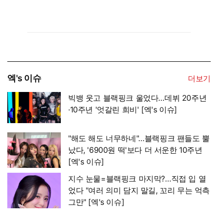
엑's 이슈
더보기
빅뱅 웃고 블랙핑크 울었다…데뷔 20주년
·10주년 '엇갈린 희비' [엑's 이슈]
"해도 해도 너무하네"…블랙핑크 팬들도 뿔
났다, '6900원 떡'보다 더 서운한 10주년
[엑's 이슈]
지수 눈물=블랙핑크 마지막?…직접 입 열
었다 "여러 의미 담지 말길, 꼬리 무는 억측
그만" [엑's 이슈]