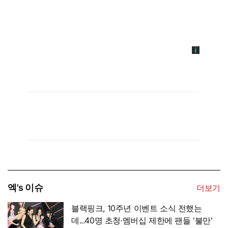
엑's 이슈
더보기
블랙핑크, 10주년 이벤트 소식 전했는
데...40명 초청·멤버십 제한에 팬들 '불만'