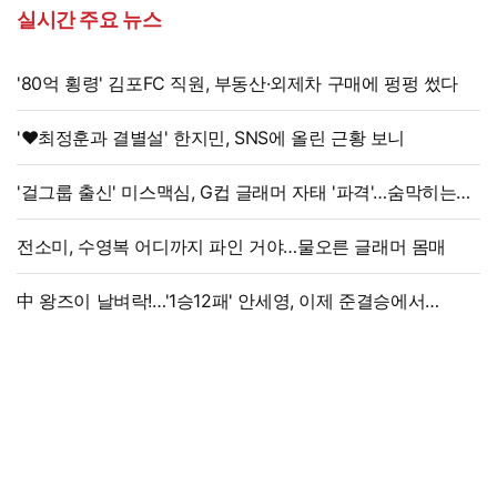
실시간 주요 뉴스
'80억 횡령' 김포FC 직원, 부동산·외제차 구매에 펑펑 썼다
'♥최정훈과 결별설' 한지민, SNS에 올린 근황 보니
'걸그룹 출신' 미스맥심, G컵 글래머 자태 '파격'…숨막히는
라인
전소미, 수영복 어디까지 파인 거야…물오른 글래머 몸매
中 왕즈이 날벼락!…'1승12패' 안세영, 이제 준결승에서
만난다→'3위 추락 후폭풍', 세계선수권 대진 확정