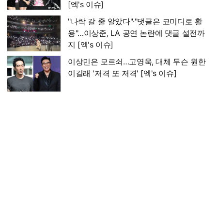
[엑's 이슈]
"나락 갈 줄 알았다"·"댓글은 코미디로 활
용"…이상준, LA 공연 논란에 댓글 설전까
지 [엑's 이슈]
이상민은 모르쇠…고영욱, 대체 무슨 원한
이길래 '저격 또 저격' [엑's 이슈]