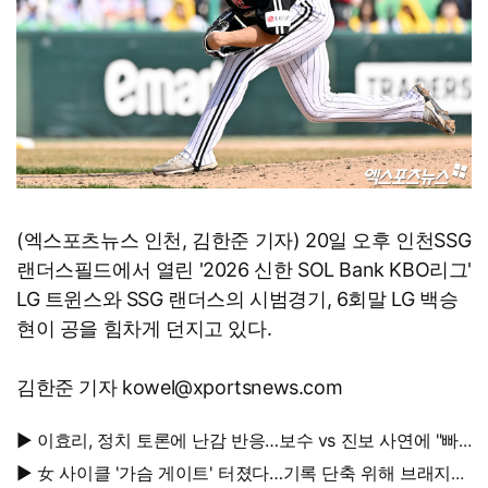
(엑스포츠뉴스 인천, 김한준 기자) 20일 오후 인천SSG
랜더스필드에서 열린 '2026 신한 SOL Bank KBO리그'
LG 트윈스와 SSG 랜더스의 시범경기, 6회말 LG 백승
현이 공을 힘차게 던지고 있다.
김한준 기자 kowel@xportsnews.com
▶ 이효리, 정치 토론에 난감 반응…보수 vs 진보 사연에 "빠
지면 안 될까요?"
▶ 女 사이클 '가슴 게이트' 터졌다…기록 단축 위해 브래지어