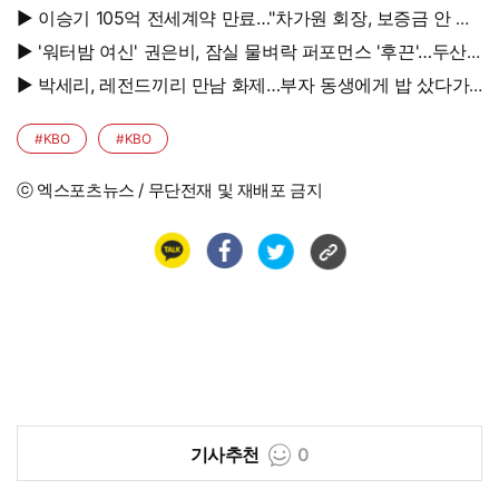
에 솜 넣는다?
▶ 이승기 105억 전세계약 만료…"차가원 회장, 보증금 안 주
면 법적 조치"
▶ '워터밤 여신' 권은비, 잠실 물벼락 퍼포먼스 '후끈'…두산
승리요정 등극
▶ 박세리, 레전드끼리 만남 화제…부자 동생에게 밥 샀다가
'반전'
#KBO
#KBO
ⓒ 엑스포츠뉴스 / 무단전재 및 재배포 금지
기사추천
0