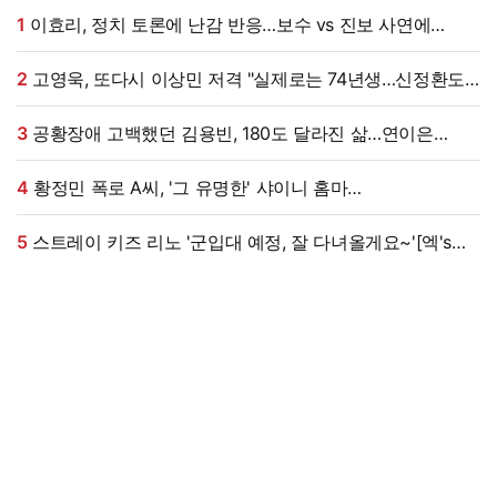
1
이효리, 정치 토론에 난감 반응…보수 vs 진보 사연에
"빠지면 안 될까요?"
2
고영욱, 또다시 이상민 저격 "실제로는 74년생…신정환도
나중에 알고 욕해"
3
공황장애 고백했던 김용빈, 180도 달라진 삶…연이은
겹경사
4
황정민 폭로 A씨, '그 유명한' 샤이니 홈마
출신?…"고마워서 술 사려던 건데" 침묵 이유 있었나 [엑's
이슈]
5
스트레이 키즈 리노 '군입대 예정, 잘 다녀올게요~'[엑's
HD포토]