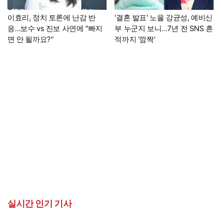
이효리, 정치 토론에 난감 반
'결혼 발표' 노을 강균성, 예비신
응…보수 vs 진보 사연에 "빠지
부 누군지 보니…7년 전 SNS 흔
면 안 될까요?"
적까지 '깜짝'
실시간 인기 기사