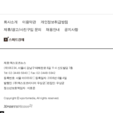
회사소개
이용약관
개인정보취급방침
제휴/광고/사진구입 문의
채용안내
공지사항
제호:엑스포츠뉴스
(우)06234, 서울시 강남구 테헤란로 8길 11-4 신도빌딩 7층
Tel: 02-3448-5940 |
Fax: 02-3448-5942
등록번호: 서울 아00592 |
등록일자: 2008년 6월 4일
발행인: (주)엑스포츠미디어 우상균 | 편집인: 우상균
청소년보호책임자 : 이호준
Copyright ⓒ xportsmedia, All rights reserved.