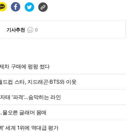
기사추천
0
·외제차 구매에 펑펑 썼다
…월드컵 스타, 지드래곤·BTS와 이웃
 자태 '파격'…숨막히는 라인
…물오른 글래머 몸매
벽' 세계 1위에 역대급 평가