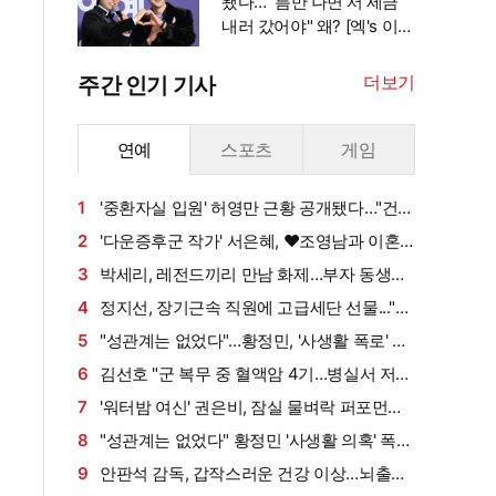
됐다…"'틈만 나면'서 세금
내러 갔어야" 왜? [엑's 이
슈]
더보기
주간 인기 기사
연예
스포츠
게임
1
'중환자실 입원' 허영만 근황 공개됐다…"건강
회복 위해 노력 중" [엑's 이슈]
2
'다운증후군 작가' 서은혜, ♥조영남과 이혼
설 확산에 결국 입 열었다
3
박세리, 레전드끼리 만남 화제…부자 동생에
게 밥 샀다가 '반전'
4
정지선, 장기근속 직원에 고급세단 선물..."차
부담되면 명품백도 가능" (사당귀)[전일야화]
5
"성관계는 없었다"…황정민, '사생활 폭로' A
씨와 4번 만났다 (사건반장)
6
김선호 "군 복무 중 혈액암 4기…병실서 저만
살아남았다" (내 남은 연애)
7
'워터밤 여신' 권은비, 잠실 물벼락 퍼포먼스
'후끈'…두산 승리요정 등극
8
"성관계는 없었다" 황정민 '사생활 의혹' 폭로
자, 만남 경위 공개
9
안판석 감독, 갑작스러운 건강 이상…뇌출혈