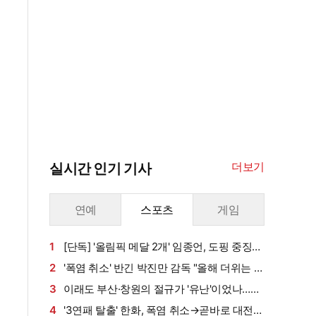
더보기
실시간 인기 기사
연예
스포츠
게임
1
[단독] '올림픽 메달 2개' 임종언, 도핑 중징계
받나…소재지정보 불이행 사유→1~2년 자격정
2
'폭염 취소' 반긴 박진만 감독 "올해 더위는 역
지 위기, "소명 중"
대급…경기 감각보다 지치는 게 더 문제" [대구
3
이래도 부산·창원의 절규가 '유난'이었나…수
현장]
도권까지 올라온 '살인더위'에 대처 빨랐다→사
4
'3연패 탈출' 한화, 폭염 취소→곧바로 대전