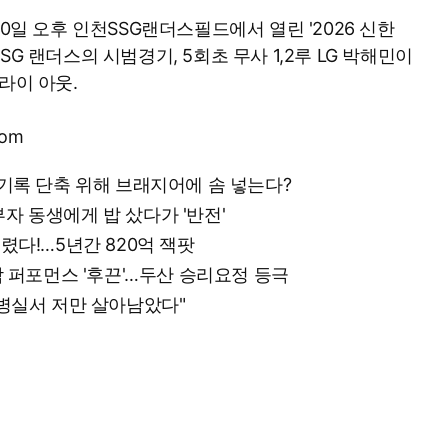
20일 오후 인천SSG랜더스필드에서 열린 '2026 신한
 SSG 랜더스의 시범경기, 5회초 무사 1,2루 LG 박해민이
라이 아웃.
com
다…기록 단축 위해 브래지어에 솜 넣는다?
부자 동생에게 밥 샀다가 '반전'
트렸다!…5년간 820억 잭팟
벼락 퍼포먼스 '후끈'…두산 승리요정 등극
기…병실서 저만 살아남았다"