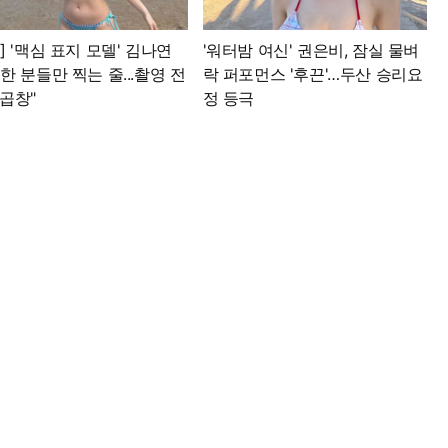
] '맥심 표지 모델' 김나연
'워터밤 여신' 권은비, 잠실 물벼
한 분들만 찍는 줄...촬영 전
락 퍼포먼스 '후끈'…두산 승리요
곱창"
정 등극