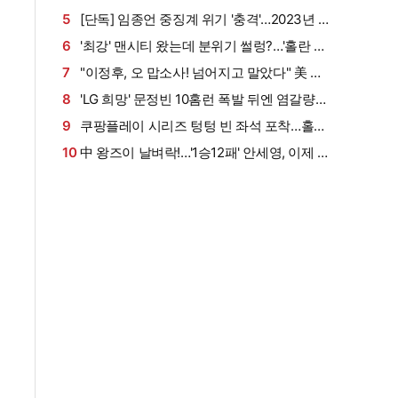
상 초유 '전 경기 폭염취소'
이동…"체력 충전할 시간 보낼 것 같다" [대구 현
5
[단독] 임종언 중징계 위기 '충격'…2023년 폴
장]
란드 女 선수 '14개월 처벌' 꼭 참고해야→이용대
6
'최강' 맨시티 왔는데 분위기 썰렁?…'홀란 등
사례와 뭐가 다른가? 선수-연맹 힘 모아야 초신
1군 빠지고 폭염까지' 흥행 빨간불 [상암 현장]
7
"이정후, 오 맙소사! 넘어지고 말았다" 美 중
성 살린다
계진도 충격…끝내기 패배 부른 LEE 수비 실수
8
'LG 희망' 문정빈 10홈런 폭발 뒤엔 염갈량의
"텍사스가 승리를 훔쳤다"
타격 철학 있었다…"10~25도 각도가 핵심, 배럴
9
쿠팡플레이 시리즈 텅텅 빈 좌석 포착…홀란
타구는 여기서 나온다" [인천 현장]
제외+30도 폭염, '韓 축구 열기' 짓눌렀나 [상암
10
中 왕즈이 날벼락!…'1승12패' 안세영, 이제 준
현장]
결승에서 만난다→'3위 추락 후폭풍', 세계선수
권 대진 확정