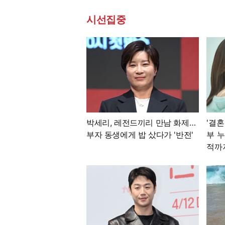
시선집중
박세리, 레전드끼리 만남 화제…
'결혼
부자 동생에게 밥 샀다가 '반전'
부 누
적까지