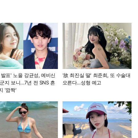
 발표' 노을 강균성, 예비신
'故 최진실 딸' 최준희, 또 수술대
군지 보니…7년 전 SNS 흔
오른다…성형 예고
 '깜짝'