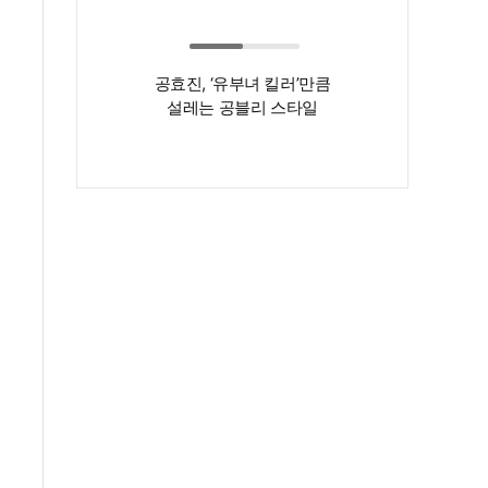
공효진, ‘유부녀 킬러’만큼
'55세 자기관리 
설레는 공블리 스타일
헤어스타일도
달라졌