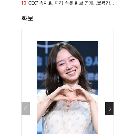
로 쓰러져
10
'CEO' 송지효, 파격 속옷 화보 공개…볼륨감·
라인 모두 '퍼펙트'
화보