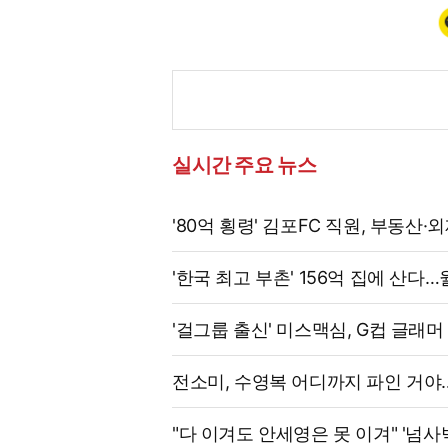
실시간 주요 뉴스
'80억 횡령' 김포FC 직원, 부동산
'한국 최고 부촌' 156억 집에 산다
'걸그룹 출신' 미스맥심, G컵 글래머
전소미, 수영복 어디까지 파인 거야
"다 이겨도 안세영은 못 이겨" '넘사