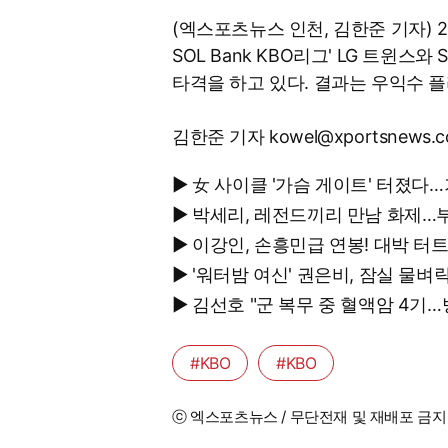
(엑스포츠뉴스 인천, 김한준 기자) 
SOL Bank KBO리그' LG 트윈스와
타격을 하고 있다. 결과는 우익수 플
김한준 기자 kowel@xportsnews.
▶ 女 사이클 '가슴 게이트' 터졌
▶ 박세리, 레전드끼리 만남 화제…
▶ 이강인, 손흥민급 연봉! 대박 터
▶ '워터밤 여신' 권은비, 잠실 물
▶ 김선호 "군 복무 중 혈액암 4
#KBO
#KBO
ⓒ 엑스포츠뉴스 / 무단전재 및 재배포 금지