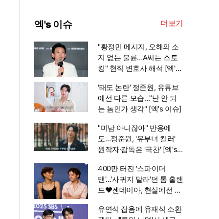
더보기
엑's 이슈
"황정민 메시지, 오해의 소
지 없는 불륜…A씨는 스토
킹" 현직 변호사 해석 [엑's
이슈]
'태도 논란' 정준원, 유튜브
에선 다른 모습…"난 안 되
는 놈인가 생각" [엑's 이슈]
"미남 아니잖아" 반응에
도…정준원, '유부녀 킬러'
원작자·감독은 '극찬' [엑's
이슈]
400만 터진 '스파이더
맨'…'사귀지 말라'던 톰 홀랜
드♥젠데이아, 현실에선 부
부됐다 [엑's 이슈]
유연석 잡음에 유재석 소환