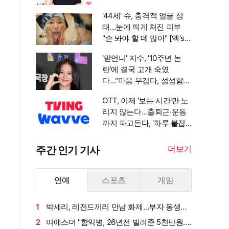
'44세' 슈, 충격적 얼굴 상
태…눈에 띄게 처진 피부
"손 봐야 할 데 많아" [엑's
이슈]
'맏언니' 지수, '10주년 논
란'에 결국 고개 숙였
다…"마음 무겁다, 섭섭함
안겨" [엑's 이슈]
OTT, 이제 '보는 시간'만 노
리지 않는다…출퇴근·운동
까지 파고든다, '하루 붙잡
기' 경쟁 [엑's 초점]
더보기
주간 인기 기사
연예
스포츠
게임
1
박세리, 레전드끼리 만남 화제…부자 동생에
게 밥 샀다가 '반전'
2
여에스더 "함익병, 26년전 빌려준 5천만원...