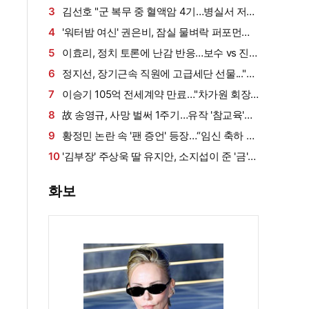
그덕에 사업 시작" (동상이몽2)[종합]
3
김선호 "군 복무 중 혈액암 4기…병실서 저만
살아남았다" (내 남은 연애)
4
'워터밤 여신' 권은비, 잠실 물벼락 퍼포먼스
'후끈'…두산 승리요정 등극
5
이효리, 정치 토론에 난감 반응…보수 vs 진
보 사연에 "빠지면 안 될까요?"
6
정지선, 장기근속 직원에 고급세단 선물..."차
부담되면 명품백도 가능" (사당귀)[전일야화]
7
이승기 105억 전세계약 만료…"차가원 회장,
보증금 안 주면 법적 조치"
8
故 송영규, 사망 벌써 1주기…유작 '참교육'서
묵직한 존재감
9
황정민 논란 속 '팬 증언' 등장…“임신 축하 전
화·남편과 식사도”
10
'김부장' 주상욱 딸 유지안, 소지섭이 준 '금'
방치했다…"비누인 줄"
화보