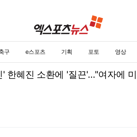
축구
e스포츠
기획
포토
영상
친' 한혜진 소환에 '질끈'…"여자에 