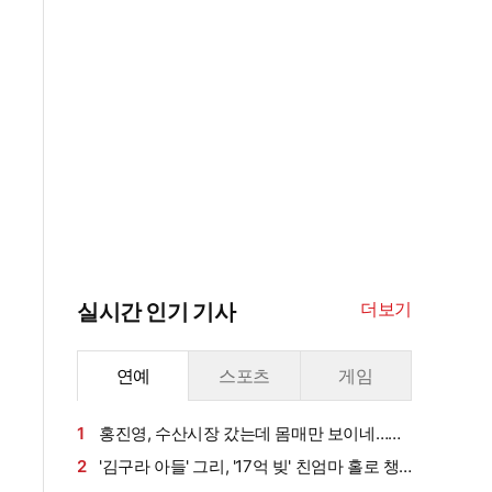
더보기
실시간 인기 기사
연예
스포츠
게임
1
홍진영, 수산시장 갔는데 몸매만 보이네…볼
륨 라인 '시선강탈'
2
'김구라 아들' 그리, '17억 빚' 친엄마 홀로 챙