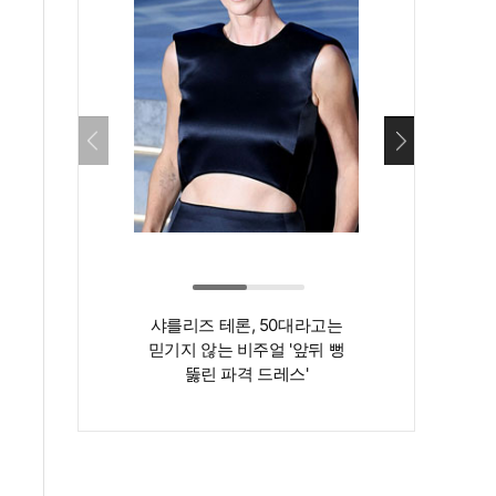
샤를리즈 테론, 50대라고는
‘인간 명화’ 김지
믿기지 않는 비주얼 '앞뒤 뻥
존재감은 확실…
뚫린 파격 드레스'