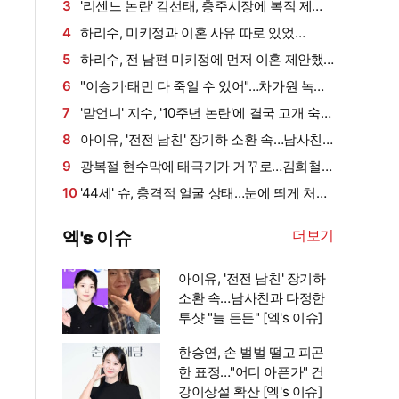
겼다…"나밖에 없어, 연락 꾸준히 하는 중"
3
'리센느 논란' 김선태, 충주시장에 복직 제안
받았다…"돌아올 생각 있냐" 수척 근황까지 [엑's
4
하리수, 미키정과 이혼 사유 따로 있었
이슈]
다…"30억 때문 아냐"
5
하리수, 전 남편 미키정에 먼저 이혼 제안했
다…"아이 못 낳는 미안함 늘 있어" (이중생활)
6
"이승기·태민 다 죽일 수 있어"…차가원 녹취
[종합]
록 '충격'
7
'맏언니' 지수, '10주년 논란'에 결국 고개 숙였
다…"마음 무겁다, 섭섭함 안겨" [엑's 이슈]
8
아이유, '전전 남친' 장기하 소환 속…남사친
과 다정한 투샷 "늘 든든" [엑's 이슈]
9
광복절 현수막에 태극기가 거꾸로…김희철
"X돌았네" 직접 댓글까지 남겼다
10
'44세' 슈, 충격적 얼굴 상태…눈에 띄게 처진
피부 "손 봐야 할 데 많아" [엑's 이슈]
더보기
엑's 이슈
아이유, '전전 남친' 장기하
소환 속…남사친과 다정한
투샷 "늘 든든" [엑's 이슈]
한승연, 손 벌벌 떨고 피곤
한 표정…"어디 아픈가" 건
강이상설 확산 [엑's 이슈]