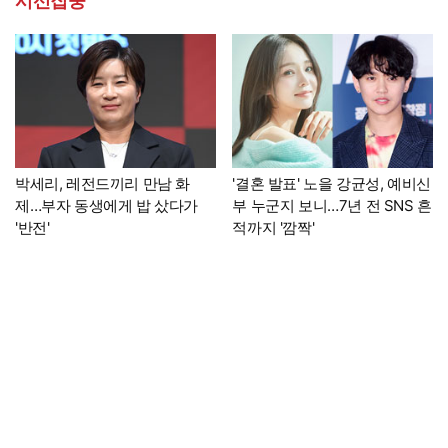
시선집중
박세리, 레전드끼리 만남 화
'결혼 발표' 노을 강균성, 예비신
제…부자 동생에게 밥 샀다가
부 누군지 보니…7년 전 SNS 흔
'반전'
적까지 '깜짝'