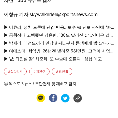
사진= SBS 유튜브 캡처
이창규 기자 skywalkerlee@xportsnews.com
▶ 이효리, 정치 토론에 난감 반응…보수 vs 진보 사연에 "빠
지면 안 될까요?"
▶ 공황장애 고백했던 김용빈, 180도 달라진 삶…연이은 겹경
사
▶ 박세리, 레전드끼리 만남 화제…부자 동생에게 밥 샀다가
'반전'
▶ 여에스더 "함익병, 26년전 빌려준 5천만원...그덕에 사업
시작"
▶ '故 최진실 딸' 최준희, 또 수술대 오른다…성형 예고
#합숙맞선
# 김진주
# 장민철
ⓒ 엑스포츠뉴스 / 무단전재 및 재배포 금지