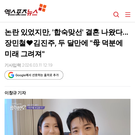
논란 있었지만, '합숙맞선' 결혼 나왔다...
장민철♥김진주, 두 달만에 "母 덕분에
미래 그려져"
기사입력 2026.03.11 12:19
이창규 기자