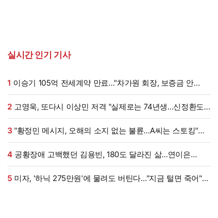
실시간 인기 기사
1
이승기 105억 전세계약 만료…"차가원 회장, 보증금 안
주면 법적 조치"
2
고영욱, 또다시 이상민 저격 "실제로는 74년생…신정환도
나중에 알고 욕해"
3
"황정민 메시지, 오해의 소지 없는 불륜…A씨는 스토킹"
현직 변호사 해석 [엑's 이슈]
4
공황장애 고백했던 김용빈, 180도 달라진 삶…연이은
겹경사
5
미자, '하닉 275만원'에 물려도 버틴다…"지금 털면 죽어"
씁쓸 (미자네)