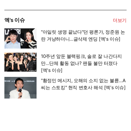
엑's 이슈
더보기
"아일릿 생명 끝났다"던 평론가, 정준원 논
란 겨냥하더니…글삭제 엔딩 [엑's 이슈]
10주년 앞둔 블랙핑크, 솔로 잘 나간다지
만…단체 활동 없나? 팬들 불만 터졌다
[엑's 이슈]
"황정민 메시지, 오해의 소지 없는 불륜…A
씨는 스토킹" 현직 변호사 해석 [엑's 이슈]