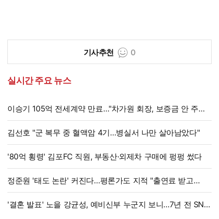
기사추천
0
실시간 주요 뉴스
이승기 105억 전세계약 만료…"차가원 회장, 보증금 안 주면
법적 조치"
김선호 "군 복무 중 혈액암 4기…병실서 나만 살아남았다"
'80억 횡령' 김포FC 직원, 부동산·외제차 구매에 펑펑 썼다
정준원 '태도 논란' 커진다…평론가도 지적 "출연료 받고
그래서는 안 돼"
'결혼 발표' 노을 강균성, 예비신부 누군지 보니…7년 전 SNS
흔적까지 '깜짝'