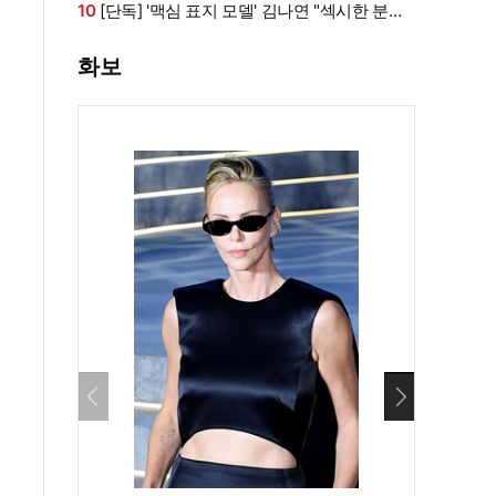
라인 모두 '퍼펙트'
10
[단독] '맥심 표지 모델' 김나연 "섹시한 분들
만 찍는 줄...촬영 전날도 곱창" (인터뷰②)
화보