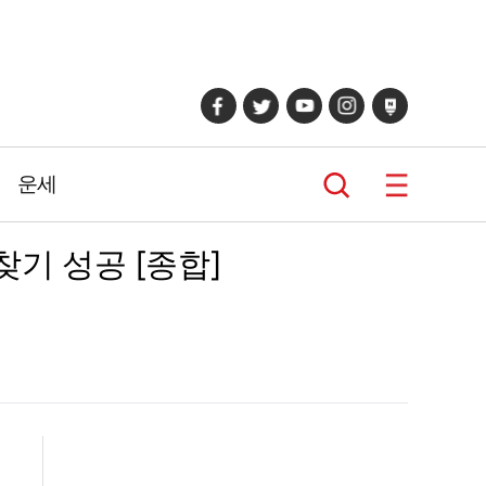
운세
찾기 성공 [종합]