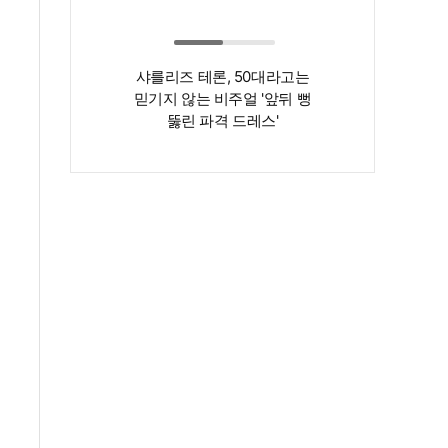
샤를리즈 테론, 50대라고는
‘인간 명화’ 김지
믿기지 않는 비주얼 '앞뒤 뻥
존재감은 확실…
뚫린 파격 드레스'