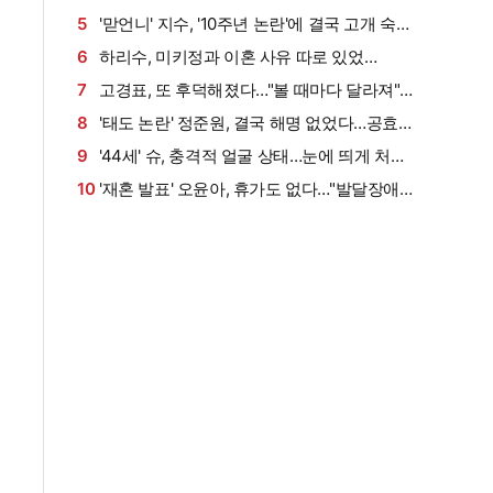
이슈]
다…"아이 못 낳는 미안함 늘 있어" (이중생활)
5
'맏언니' 지수, '10주년 논란'에 결국 고개 숙였
[종합]
다…"마음 무겁다, 섭섭함 안겨" [엑's 이슈]
6
하리수, 미키정과 이혼 사유 따로 있었
다…"30억 때문 아냐"
7
고경표, 또 후덕해졌다…"볼 때마다 달라져"
어김없이 살찐 근황, 전현무도 깜짝 [엑's 이슈]
8
'태도 논란' 정준원, 결국 해명 없었다…공효
진까지 나섰는데, 언급 없이 SNS 재개 [엑's 이
9
'44세' 슈, 충격적 얼굴 상태…눈에 띄게 처진
슈]
피부 "손 봐야 할 데 많아" [엑's 이슈]
10
'재혼 발표' 오윤아, 휴가도 없다…"발달장애
아들 취업 1년 차, 연차 없어" (Oh!윤아)