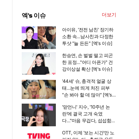
더보기
엑's 이슈
아이유, '전전 남친' 장기하
소환 속…남사친과 다정한
투샷 "늘 든든" [엑's 이슈]
한승연, 손 벌벌 떨고 피곤
한 표정…"어디 아픈가" 건
강이상설 확산 [엑's 이슈]
'44세' 슈, 충격적 얼굴 상
태…눈에 띄게 처진 피부
"손 봐야 할 데 많아" [엑's
이슈]
'맏언니' 지수, '10주년 논
란'에 결국 고개 숙였
다…"마음 무겁다, 섭섭함
안겨" [엑's 이슈]
OTT, 이제 '보는 시간'만 노