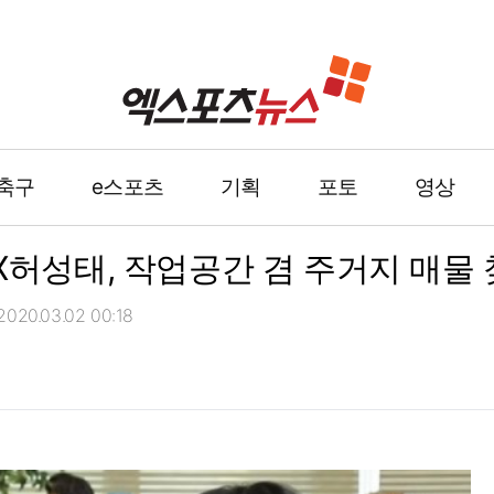
축구
e스포츠
기획
포토
영상
X허성태, 작업공간 겸 주거지 매물 
20.03.02 00:18