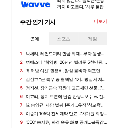
리지 않는다…출퇴근·운동
까지 파고든다, '하루 붙잡
기' 경쟁 [엑's 초점]
더보기
주간 인기 기사
연예
스포츠
게임
1
박세리, 레전드끼리 만남 화제…부자 동생에
게 밥 샀다가 '반전'
2
여에스더 "함익병, 26년전 빌려준 5천만원...
그덕에 사업 시작" (동상이몽2)[종합]
3
'워터밤 여신' 권은비, 잠실 물벼락 퍼포먼스
'후끈'…두산 승리요정 등극
4
김선호 "군 복무 중 혈액암 4기…병실서 저만
살아남았다" (내 남은 연애)
5
정지선, 장기근속 직원에 고급세단 선물..."차
부담되면 명품백도 가능" (사당귀)[전일야화]
6
이효리, 정치 토론에 난감 반응…보수 vs 진
보 사연에 "빠지면 안 될까요?"
7
故 송영규, 사망 벌써 1주기…유작 '참교육'서
묵직한 존재감
8
이승기 105억 전세계약 만료…"차가원 회장,
보증금 안 주면 법적 조치"
9
'CEO' 송지효, 파격 속옷 화보 공개…볼륨감·