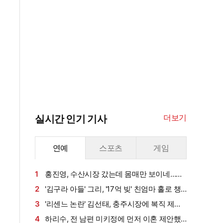
더보기
실시간 인기 기사
연예
스포츠
게임
1
홍진영, 수산시장 갔는데 몸매만 보이네…볼
륨 라인 '시선강탈'
2
'김구라 아들' 그리, '17억 빚' 친엄마 홀로 챙
겼다…"나밖에 없어, 연락 꾸준히 하는 중"
3
'리센느 논란' 김선태, 충주시장에 복직 제안
받았다…"돌아올 생각 있냐" 수척 근황까지 [엑's
4
하리수, 전 남편 미키정에 먼저 이혼 제안했