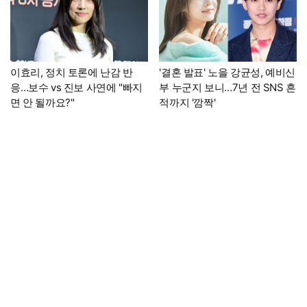
이효리, 정치 토론에 난감 반
'결혼 발표' 노을 강균성, 예비신
응…보수 vs 진보 사연에 "빠지
부 누군지 보니…7년 전 SNS 흔
면 안 될까요?"
적까지 '깜짝'