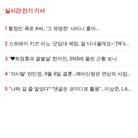
실시간 인기 기사
1
황정민 폭로 A씨, '그 유명한' 샤이니 홈마
출신?…"고마워서 술 사려던 건데" 침묵 이유 있었나 [엑's
이슈]
2
스트레이 키즈 리노 '군입대 예정, 잘 다녀올게요~'[엑's
HD포토]
3
'♥최정훈과 결별설' 한지민, SNS에 올린 근황 보니
4
'각시탈' 반민정, 9월 6일 결혼…예비신랑은 연상의 사업가
[공식]
5
"나락 갈 줄 알았다"·"댓글은 코미디로 활용"…이상준, LA
공연 논란에 댓글 설전까지 [엑's 이슈]