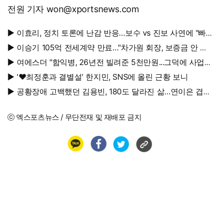
전원 기자 won@xportsnews.com
▶ 이효리, 정치 토론에 난감 반응…보수 vs 진보 사연에 "빠
지면 안 될까요?"
▶ 이승기 105억 전세계약 만료…"차가원 회장, 보증금 안 주
면 법적 조치"
▶ 여에스더 "함익병, 26년전 빌려준 5천만원...그덕에 사업
시작"
▶ '♥최정훈과 결별설' 한지민, SNS에 올린 근황 보니
▶ 공황장애 고백했던 김용빈, 180도 달라진 삶…연이은 겹경
사
ⓒ 엑스포츠뉴스 / 무단전재 및 재배포 금지