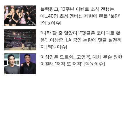
블랙핑크, 10주년 이벤트 소식 전했는
데...40명 초청·멤버십 제한에 팬들 '불만'
[엑's 이슈]
"나락 갈 줄 알았다"·"댓글은 코미디로 활
용"…이상준, LA 공연 논란에 댓글 설전까
지 [엑's 이슈]
이상민은 모르쇠…고영욱, 대체 무슨 원한
이길래 '저격 또 저격' [엑's 이슈]