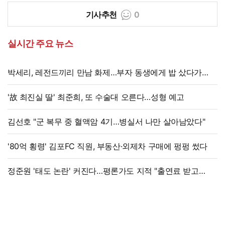
기사추천
0
실시간 주요 뉴스
박세리, 레전드끼리 만남 화제…부자 동생에게 밥 샀다가
'반전'
'故 최진실 딸' 최준희, 또 수술대 오른다…성형 예고
김선호 "군 복무 중 혈액암 4기…병실서 나만 살아남았다"
'80억 횡령' 김포FC 직원, 부동산·외제차 구매에 펑펑 썼다
정준원 '태도 논란' 커진다…평론가도 지적 "출연료 받고
그래서는 안 돼"