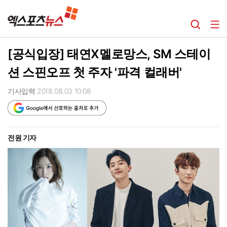
[공식입장] 태연X멜로망스, SM 스테이
션 스핀오프 첫 주자 '파격 컬래버'
기사입력 2018.08.03 10:08
전원 기자