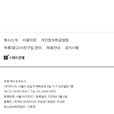
회사소개
이용약관
개인정보취급방침
제휴/광고/사진구입 문의
채용안내
공지사항
제호:엑스포츠뉴스
(우)06234, 서울시 강남구 테헤란로 8길 11-4 신도빌딩 7층
Tel: 02-3448-5940 |
Fax: 02-3448-5942
등록번호: 서울 아00592 |
등록일자: 2008년 6월 4일
발행인: (주)엑스포츠미디어 우상균 | 편집인: 우상균
청소년보호책임자 : 이호준