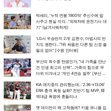
박세리, '누적 연봉 1900억' 추신수에 밥
사주고 현실 자각…"외제차에 운전기사 대
기" (남겨서뭐하게)
'LG서 우승반지 2개' 김현수, 마법사의 반
지도 원한다…"1위 싸움은 다른 팀 신경 쓸
필요 없어" [수원 인터뷰]
부산의 최수종 탄생인가, "내 가족을 만난
건 인생 최고의 선택"…가족의 힘으로 무
더위 이겨내고 '개인 4연승 질주' [부산 현
장]
KIA 애지중지 관리했는데…'2.36→13.06'
ERA 충격 폭등 실화? 전반기 팀 MVP, 韓
역대급 폭염에 흔들리나
맷 데이먼이 왜 고척돔에? 키움 유니폼 입