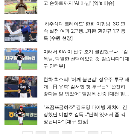
고 손하트까지 'AI 아님' [엑's 이슈]
'하주석과 트레이드' 한화 이형범, 3G 연
속 실점 여파 2군행…좌완 권민규 1군 등
록 [수원 현장]
이래서 KIA 이 선수 조기 콜업했구나…"감
독님, 탁월한 선택이었던 것 같습니다" [대
구 인터뷰]
한화 희소식! '어깨 불편감' 정우주 투구 재
개…'日 유학' 김서현 첫 투구는? "완전히
좋다는 말 없었어" 달감독 신중 [대전 현
장]
"뜨끔뜨금하죠" 김도영 다이빙 캐치에 긴
장했던 이범호 감독…"탄력 있어서 좀 걱
정됩니다" [대구 현장]