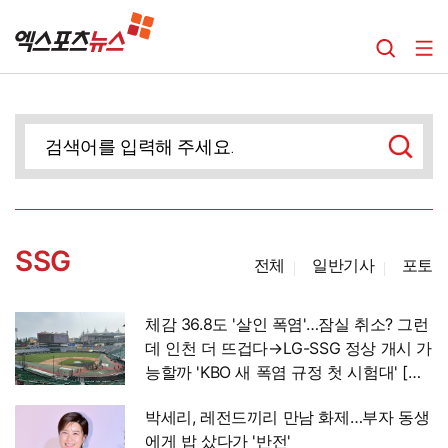
SSG
전체
일반기사
포토
체감 36.8도 '살인 폭염'…잠실 취소? 그런
데 인천 더 뜨겁다→LG-SSG 정상 개시 가
능할까 'KBO 새 폭염 규정 첫 시험대' [인
천 현장]
박세리, 레전드끼리 만남 화제…부자 동생
에게 밥 샀다가 '반전'