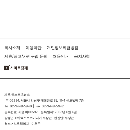
회사소개
이용약관
개인정보취급방침
제휴/광고/사진구입 문의
채용안내
공지사항
제호:엑스포츠뉴스
(우)06234, 서울시 강남구 테헤란로 8길 11-4 신도빌딩 7층
Tel: 02-3448-5940 |
Fax: 02-3448-5942
등록번호: 서울 아00592 |
등록일자: 2008년 6월 4일
발행인: (주)엑스포츠미디어 우상균 | 편집인: 우상균
청소년보호책임자 : 이호준