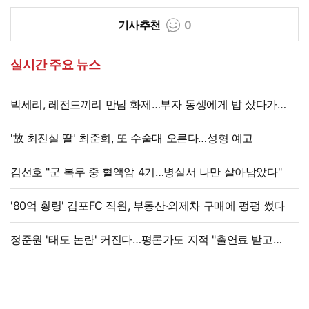
기사추천
0
실시간 주요 뉴스
박세리, 레전드끼리 만남 화제…부자 동생에게 밥 샀다가
'반전'
'故 최진실 딸' 최준희, 또 수술대 오른다…성형 예고
김선호 "군 복무 중 혈액암 4기…병실서 나만 살아남았다"
'80억 횡령' 김포FC 직원, 부동산·외제차 구매에 펑펑 썼다
정준원 '태도 논란' 커진다…평론가도 지적 "출연료 받고
그래서는 안 돼"