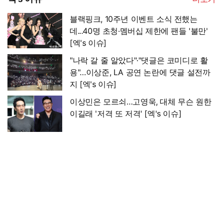
블랙핑크, 10주년 이벤트 소식 전했는
데...40명 초청·멤버십 제한에 팬들 '불만'
[엑's 이슈]
"나락 갈 줄 알았다"·"댓글은 코미디로 활
용"…이상준, LA 공연 논란에 댓글 설전까
지 [엑's 이슈]
이상민은 모르쇠…고영욱, 대체 무슨 원한
이길래 '저격 또 저격' [엑's 이슈]