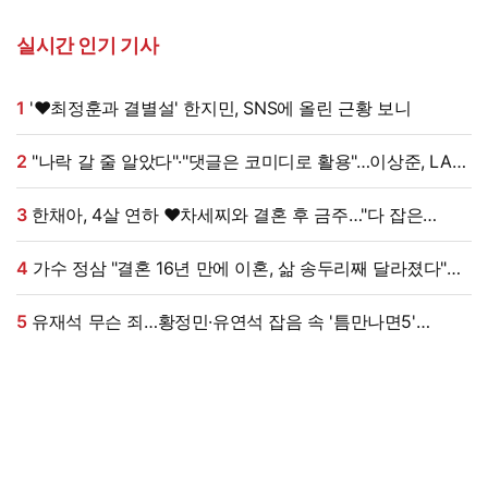
실시간 인기 기사
1
'♥최정훈과 결별설' 한지민, SNS에 올린 근황 보니
2
"나락 갈 줄 알았다"·"댓글은 코미디로 활용"…이상준, LA
공연 논란에 댓글 설전까지 [엑's 이슈]
3
한채아, 4살 연하 ♥차세찌와 결혼 후 금주…"다 잡은
물고기에 미끼를 왜 던져?" (광예원)
4
가수 정삼 "결혼 16년 만에 이혼, 삶 송두리째 달라졌다"
고백 (특종세상)
5
유재석 무슨 죄…황정민·유연석 잡음 속 '틈만나면5'
첫방부터 어수선 [엑's 이슈]