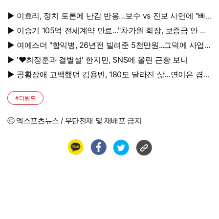
▶ 이효리, 정치 토론에 난감 반응…보수 vs 진보 사연에 "빠
지면 안 될까요?"
▶ 이승기 105억 전세계약 만료…"차가원 회장, 보증금 안 주
면 법적 조치"
▶ 여에스더 "함익병, 26년전 빌려준 5천만원...그덕에 사업
시작"
▶ '♥최정훈과 결별설' 한지민, SNS에 올린 근황 보니
▶ 공황장애 고백했던 김용빈, 180도 달라진 삶…연이은 겹경
사
#더윈드
ⓒ 엑스포츠뉴스 / 무단전재 및 재배포 금지