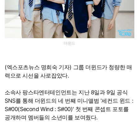
더윈드
(엑스포츠뉴스 명희숙 기자) 그룹 더윈드가 청량한 매
력으로 시선을 사로잡았다.
소속사 팡스타엔터테인먼트는 지난 8일과 9일 공식
SNS를 통해 더윈드의 네 번째 미니앨범 '세컨드 윈드 :
S#00(Second Wind : S#00)' 첫 번째 콘셉트 포토를
공개하며 멤버들의 소년미를 보여줬다.