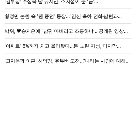
'김부장' 주상욱 딸 유지안, 소지섭이 준 '금'
방치했다…"비누인 줄"
황정민 논란 속 '팬 증언' 등장…“임신 축하 전화·남편과
식사도”
박위, ♥송지은에 "남편 마비라고 조롱하냐"…공개된 영상
보니
'아파트' 6%까지 치고 올라왔다…돈 노린 지성, 마지막
선택은
'고지용과 이혼' 허양임, 유튜버 도전…"나라는 사람에 대해
남기고파"