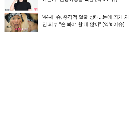
'44세' 슈, 충격적 얼굴 상태…눈에 띄게 처
진 피부 "손 봐야 할 데 많아" [엑's 이슈]