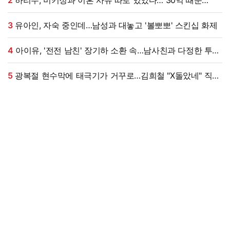
2
하리수, 미키정과 이혼 사유 따로 있었다…"30억 때문
아냐"
3
유아인, 자숙 중인데…남성과 대놓고 '볼뽀뽀' 스킨십 화제
4
아이유, '전전 남친' 장기하 소환 속…남사친과 다정한 투샷
"늘 든든" [엑's 이슈]
5
광복절 현수막에 태극기가 거꾸로…김희철 "X돌았네" 직접
댓글까지 남겼다