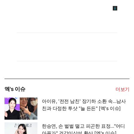
엑's 이슈
더보기
아이유, '전전 남친' 장기하 소환 속…남사
친과 다정한 투샷 "늘 든든" [엑's 이슈]
한승연, 손 벌벌 떨고 피곤한 표정…"어디
아픈가" 건강이상설 확산 [엑's 이슈]