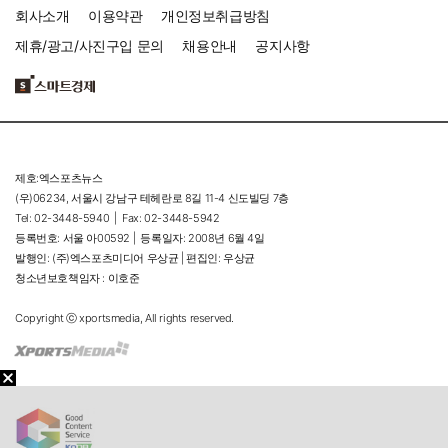
회사소개
이용약관
개인정보취급방침
제휴/광고/사진구입 문의
채용안내
공지사항
제호:엑스포츠뉴스
(우)06234, 서울시 강남구 테헤란로 8길 11-4 신도빌딩 7층
Tel: 02-3448-5940 |
Fax: 02-3448-5942
등록번호: 서울 아00592 |
등록일자: 2008년 6월 4일
발행인: (주)엑스포츠미디어 우상균 | 편집인: 우상균
청소년보호책임자 : 이호준
Copyright ⓒ xportsmedia, All rights reserved.