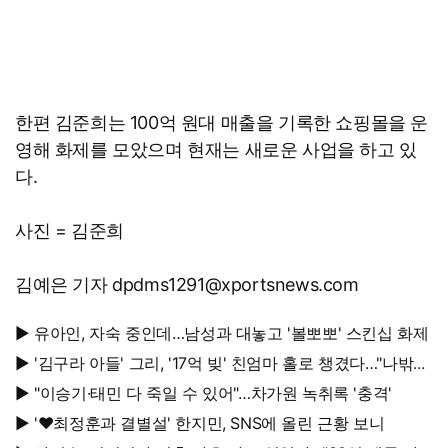
한편 김준희는 100억 원대 매출을 기록한 쇼핑몰을 운
영해 화제를 모았으며 현재는 새로운 사업을 하고 있
다.
사진 = 김준희
김예은 기자 dpdms1291@xportsnews.com
▶ 유아인, 자숙 중인데…남성과 대놓고 '볼뽀뽀' 스킨십 화제
▶ '김구라 아들' 그리, '17억 빚' 친엄마 홀로 챙겼다…"나밖에
없어, 연락 꾸준히 하는 중"
▶ "이승기·태민 다 죽일 수 있어"…차가원 녹취록 '충격'
▶ '♥최정훈과 결별설' 한지민, SNS에 올린 근황 보니