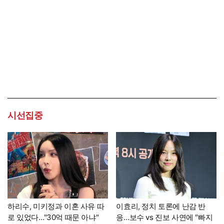
시선집중
하리수, 미키정과 이혼 사유 따
이효리, 정치 토론에 난감 반
로 있었다…"30억 때문 아냐"
응…보수 vs 진보 사연에 "빠지