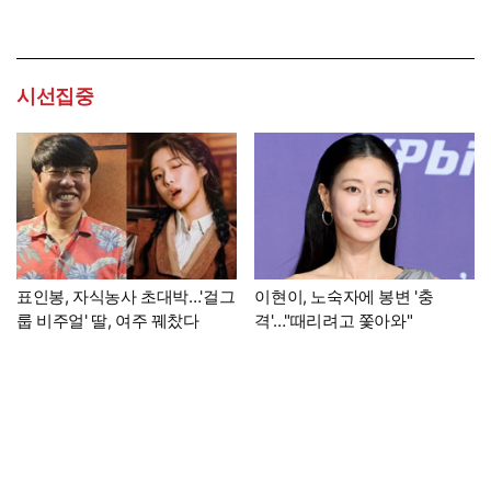
시선집중
표인봉, 자식농사 초대박…'걸그
이현이, 노숙자에 봉변 '충
룹 비주얼' 딸, 여주 꿰찼다
격'…"때리려고 쫓아와"