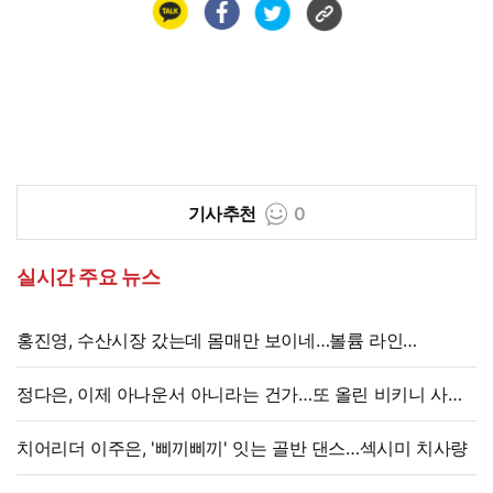
기사추천
0
실시간 주요 뉴스
홍진영, 수산시장 갔는데 몸매만 보이네…볼륨 라인
'시선강탈'
정다은, 이제 아나운서 아니라는 건가…또 올린 비키니 사진,
과감 반전 매력
치어리더 이주은, '삐끼삐끼' 잇는 골반 댄스…섹시미 치사량