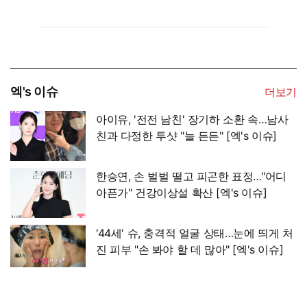
엑's 이슈
더보기
아이유, '전전 남친' 장기하 소환 속…남사
친과 다정한 투샷 "늘 든든" [엑's 이슈]
한승연, 손 벌벌 떨고 피곤한 표정…"어디
아픈가" 건강이상설 확산 [엑's 이슈]
'44세' 슈, 충격적 얼굴 상태…눈에 띄게 처
진 피부 "손 봐야 할 데 많아" [엑's 이슈]