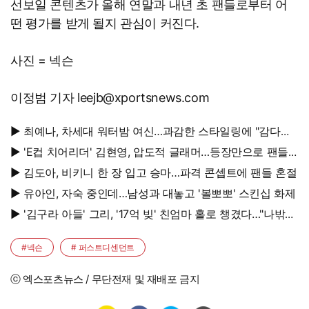
선보일 콘텐츠가 올해 연말과 내년 초 팬들로부터 어
떤 평가를 받게 될지 관심이 커진다.
사진 = 넥슨
이정범 기자 leejb@xportsnews.com
▶ 최예나, 차세대 워터밤 여신…과감한 스타일링에 "감다살"
반응 폭발
▶ 'E컵 치어리더' 김현영, 압도적 글래머…등장만으로 팬들
초토화
▶ 김도아, 비키니 한 장 입고 승마…파격 콘셉트에 팬들 혼절
▶ 유아인, 자숙 중인데…남성과 대놓고 '볼뽀뽀' 스킨십 화제
▶ '김구라 아들' 그리, '17억 빚' 친엄마 홀로 챙겼다…"나밖에
없어, 연락 꾸준히 하는 중"
#넥슨
# 퍼스트디센던트
ⓒ 엑스포츠뉴스 / 무단전재 및 재배포 금지