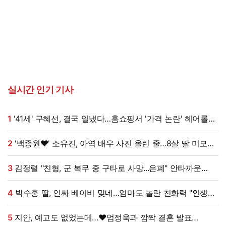
실시간 인기 기사
1
'41세' 구혜선, 결국 일냈다…홈쇼핑서 '가격 논란' 헤어롤
대박, 무려 '3만 장' 돌파 [엑's 이슈]
2
'백종원♥' 소유진, 아역 배우 사진 올린 줄…8살 딸 미모
대박, 연예인 시켜도 되겠어 [★해시태그]
3
김정렬 "친형, 군 복무 중 구타로 사망...은폐" 안타까운
가족사 (데이앤나잇)[전일야화]
4
박수홍 딸, 인싸 베이비 맞네…엄마도 놀란 친화력 "인생
N회차"
5
지안, 예고도 없었는데…♥엄정욱과 깜짝 결혼 발표