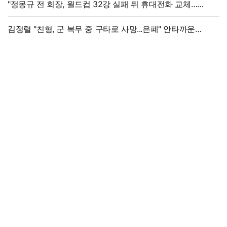
"정몽규 전 회장, 월드컵 32강 실패 뒤 휴대전화 교체…
출국금지 조치도"
김정렬 "친형, 군 복무 중 구타로 사망...은폐" 안타까운
가족사