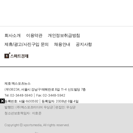
회사소개
이용약관
개인정보취급방침
제휴/광고/사진구입 문의
채용안내
공지사항
제호:엑스포츠뉴스
(우)06234, 서울시 강남구 테헤란로 8길 11-4 신도빌딩 7층
Tel: 02-3448-5940 |
Fax: 02-3448-5942
등록번호: 서울 아00592 |
등록일자: 2008년 6월 4일
발행인: (주)엑스포츠미디어 우상균 | 편집인: 우상균
청소년보호책임자 : 이호준
Copyright ⓒ xportsmedia, All rights reserved.