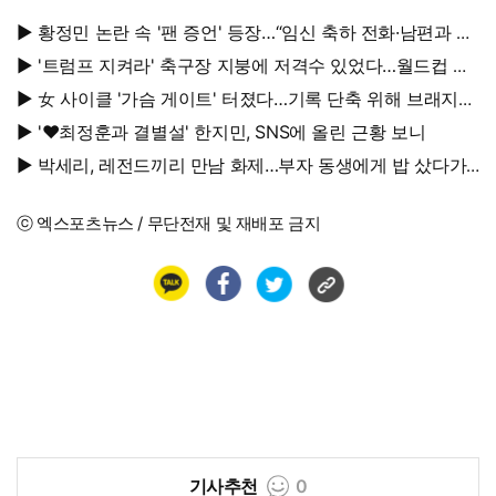
▶ 황정민 논란 속 '팬 증언' 등장…“임신 축하 전화·남편과 식
사도”
▶ '트럼프 지켜라' 축구장 지붕에 저격수 있었다…월드컵 결
승전 비화
▶ 女 사이클 '가슴 게이트' 터졌다…기록 단축 위해 브래지어
에 솜 넣는다?
▶ '♥최정훈과 결별설' 한지민, SNS에 올린 근황 보니
▶ 박세리, 레전드끼리 만남 화제…부자 동생에게 밥 샀다가
'반전'
ⓒ 엑스포츠뉴스 / 무단전재 및 재배포 금지
기사추천
0