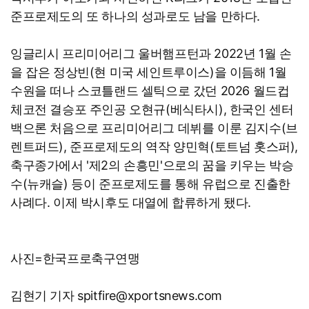
준프로제도의 또 하나의 성과로도 남을 만하다.
잉글리시 프리미어리그 울버햄프턴과 2022년 1월 손
을 잡은 정상빈(현 미국 세인트루이스)을 이듬해 1월
수원을 떠나 스코틀랜드 셀틱으로 갔던 2026 월드컵
체코전 결승포 주인공 오현규(베식타시), 한국인 센터
백으론 처음으로 프리미어리그 데뷔를 이룬 김지수(브
렌트퍼드), 준프로제도의 역작 양민혁(토트넘 홋스퍼),
축구종가에서 '제2의 손흥민'으로의 꿈을 키우는 박승
수(뉴캐슬) 등이 준프로제도를 통해 유럽으로 진출한
사례다. 이제 박시후도 대열에 합류하게 됐다.
사진=한국프로축구연맹
김현기 기자 spitfire@xportsnews.com