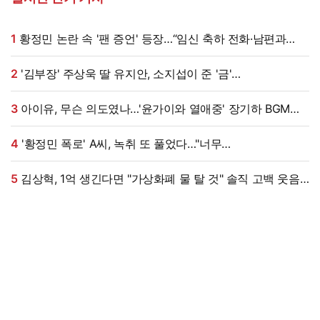
1
황정민 논란 속 '팬 증언' 등장…“임신 축하 전화·남편과
식사도”
2
'김부장' 주상욱 딸 유지안, 소지섭이 준 '금'
방치했다…"비누인 줄"
3
아이유, 무슨 의도였나…'윤가이와 열애중' 장기하 BGM에
의견분분 [엑's 이슈]
4
'황정민 폭로' A씨, 녹취 또 풀었다…"너무
섹시해"·"안아보고 싶다=마음의 소리 인정" 주장 [엑's 이슈]
5
김상혁, 1억 생긴다면 "가상화폐 물 탈 것" 솔직 고백 웃음
(신랑수업2)