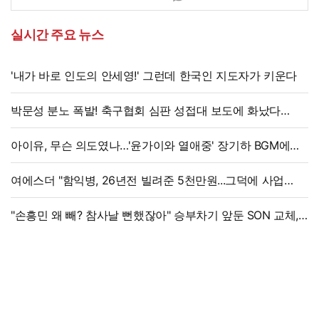
실시간 주요 뉴스
'내가 바로 인도의 안세영!' 그런데 한국인 지도자가 키운다
박문성 분노 폭발! 축구협회 심판 성접대 보도에 화났다
"국제 문제로 비화될 수 있어"
아이유, 무슨 의도였나…'윤가이와 열애중' 장기하 BGM에
의견분분
여에스더 "함익병, 26년전 빌려준 5천만원...그덕에 사업
시작"
"손흥민 왜 빼? 참사날 뻔했잖아" 승부차기 앞둔 SON 교체,
美 매체 혹평