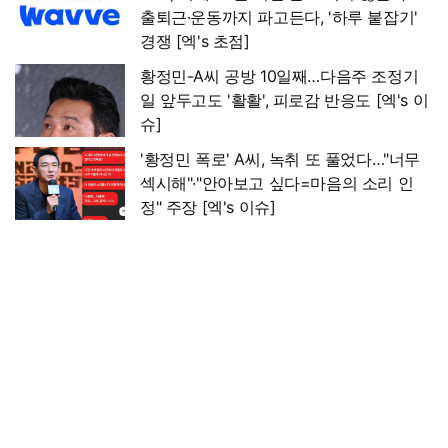
출퇴근·운동까지 파고든다, '하루 붙잡기'
경쟁 [엑's 초점]
황정민-A씨 공방 10일째…다음주 조정기
일 앞두고도 '활활', 피로감 반응도 [엑's 이
슈]
'황정민 폭로' A씨, 녹취 또 풀었다…"너무
섹시해"·"안아보고 싶다=마음의 소리 인
정" 주장 [엑's 이슈]