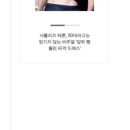
샤를리즈 테론, 50대라고는
‘인간 명화’ 김지
믿기지 않는 비주얼 '앞뒤 뻥
존재감은 확실…
뚫린 파격 드레스'