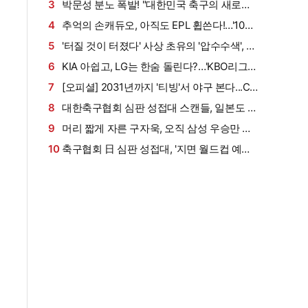
확실한 분이 오셨으면"…'남아공전 무전술 대참
3
박문성 분노 폭발! "대한민국 축구의 새로운
사' 아직도 생생한데
헬게이트"…축구협회 심판 성접대 보도에 화났
4
추억의 손캐듀오, 아직도 EPL 휩쓴다!…'10년
다 "이거 국제 문제로 비화될 수 있어"
간 리그 최다골' 베스트11 딱→케인 2위+손흥민
5
'터질 것이 터졌다' 사상 초유의 '압수수색', 대
3위
한축구협회는 '초상집'…홍명보 피의자 조사→이
6
KIA 아쉽고, LG는 한숨 돌린다?…'KBO리그
임생도 소환
멈췄다' 사상 초유 폭염 방학, 어느 팀이 울고 웃
7
[오피셜] 2031년까지 '티빙'서 야구 본다...CJ
을까
ENM, KBO리그 유무선 중계권 5년 재계약 "이
8
대한축구협회 심판 성접대 스캔들, 일본도 발
달 말 사인"
칵 뒤집혔다…J리그 개막 직전 격동 "우리 심판
9
머리 짧게 자른 구자욱, 오직 삼성 우승만 생
포함됐어"→"조치 취할 수밖에"
각한다…"나부터 더 집중하겠다는 의미" [대구
10
축구협회 日 심판 성접대, '지면 월드컵 예선
인터뷰]
탈락' 경기에서 일어났다…충격 진실 15년 만에
공개