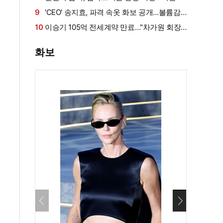
로 쓰러져
9
'CEO' 송지효, 파격 속옷 화보 공개…볼륨감·
라인 모두 '퍼펙트'
10
이승기 105억 전세계약 만료…"차가원 회장,
보증금 안 주면 법적 조치"
화보