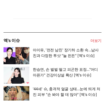
엑's 이슈
더보기
아이유, '전전 남친' 장기하 소환 속…남사
친과 다정한 투샷 "늘 든든" [엑's 이슈]
한승연, 손 벌벌 떨고 피곤한 표정…"어디
아픈가" 건강이상설 확산 [엑's 이슈]
'44세' 슈, 충격적 얼굴 상태…눈에 띄게 처
진 피부 "손 봐야 할 데 많아" [엑's 이슈]