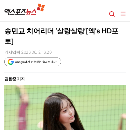
송민교 치어리더 ‘살랑살랑’[엑's HD포
토]
기사입력 2026.06.12 16:20
김한준 기자