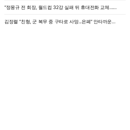
"정몽규 전 회장, 월드컵 32강 실패 뒤 휴대전화 교체…
출국금지 조치도"
김정렬 "친형, 군 복무 중 구타로 사망...은폐" 안타까운
가족사