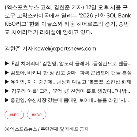
(엑스포츠뉴스 고척, 김한준 기자) 12일 오후 서울 구
로구 고척스카이돔에서 열리는 '2026 신한 SOL Bank
KBO리그' 한화 이글스와 키움 히어로즈의 경기, 송민
교 치어리더가 리허설에 임하고 있다.
김한준 기자 kowel@xportsnews.com
▶ 'E컵 치어리더' 김현영, 압도적 글래머…등장만으로 팬들
초토화
▶ 김도아, 비키니 한 장 입고 승마…파격 콘셉트에 팬들 혼절
▶ 유아인, 자숙 중인데…남성과 대놓고 '볼뽀뽀' 스킨십 화제
▶ '김구라 아들' 그리, '17억 빚' 친엄마 홀로 챙겼다…"나밖에
없어, 연락 꾸준히 하는 중"
▶ 홍진영, 수산시장 갔는데 몸매만 보이네…볼륨 라인 '시선
강탈'
#KBO
#KBO
ⓒ 엑스포츠뉴스 / 무단전재 및 재배포 금지