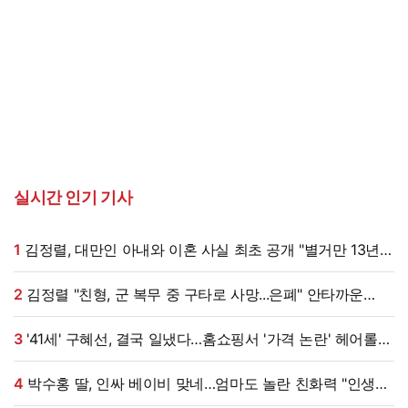
실시간 인기 기사
1
김정렬, 대만인 아내와 이혼 사실 최초 공개 "별거만 13년"
(데이앤나잇)
2
김정렬 "친형, 군 복무 중 구타로 사망...은폐" 안타까운
가족사 (데이앤나잇)[전일야화]
3
'41세' 구혜선, 결국 일냈다…홈쇼핑서 '가격 논란' 헤어롤
대박, 무려 '3만 장' 돌파 [엑's 이슈]
4
박수홍 딸, 인싸 베이비 맞네…엄마도 놀란 친화력 "인생
N회차"