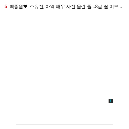
5
'백종원♥' 소유진, 아역 배우 사진 올린 줄…8살 딸 미모
대박, 연예인 시켜도 되겠어 [★해시태그]