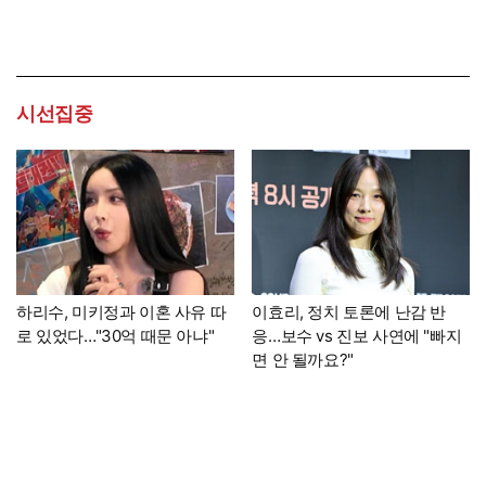
시선집중
하리수, 미키정과 이혼 사유 따
이효리, 정치 토론에 난감 반
로 있었다…"30억 때문 아냐"
응…보수 vs 진보 사연에 "빠지
면 안 될까요?"