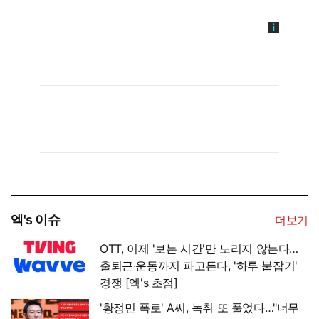
엑's 이슈
더보기
OTT, 이제 '보는 시간'만 노리지 않는다…
출퇴근·운동까지 파고든다, '하루 붙잡기'
경쟁 [엑's 초점]
'황정민 폭로' A씨, 녹취 또 풀었다…"너무