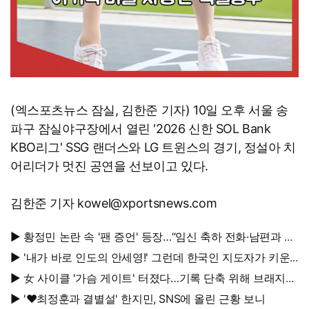
(엑스포츠뉴스 잠실, 김한준 기자) 10일 오후 서울 송
파구 잠실야구장에서 열린 '2026 신한 SOL Bank
KBO리그' SSG 랜더스와 LG 트윈스의 경기, 정설아 치
어리더가 멋진 공연을 선보이고 있다.
김한준 기자 kowel@xportsnews.com
▶ 황정민 논란 속 '팬 증언' 등장…“임신 축하 전화·남편과 식
사도”
▶ '내가 바로 인도의 안세영!' 그런데 한국인 지도자가 키운
다
▶ 女 사이클 '가슴 게이트' 터졌다…기록 단축 위해 브래지어
에 솜 넣는다?
▶ '♥최정훈과 결별설' 한지민, SNS에 올린 근황 보니