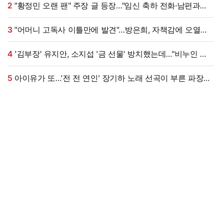
2
"황정민 오랜 팬" 주장 글 등장…"임신 축하 전화·남편과
식사도" 온라인 확산 [엑's 이슈]
3
"어머니 고독사 이틀만에 발견"…방은희, 자책감에 오열
(특종세상)[전일야화]
4
'김부장' 유지안, 소지섭 '금 선물' 방치했는데…"비누인 줄,
엄마가 알아봐" (원마이크)
5
아이유가 또…'전 전 연인' 장기하 노래 선곡이 부른 파장
[엑's 이슈]