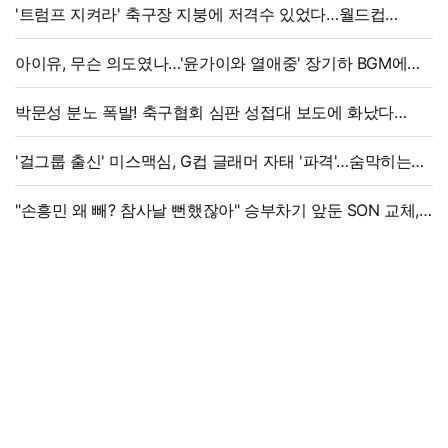
'트럼프 지켜라' 축구장 지붕에 저격수 있었다…월드컵
결승전 비화
아이유, 무슨 의도였나…'윤가이와 열애중' 장기하 BGM에
의견분분
박문성 분노 폭발! 축구협회 심판 성접대 보도에 화났다
"국제 문제로 비화될 수 있어"
'걸그룹 출신' 미스맥심, G컵 글래머 자태 '파격'…숨막히는
라인
"손흥민 왜 빼? 참사날 뻔했잖아" 승부차기 앞둔 SON 교체,
美 매체 혹평