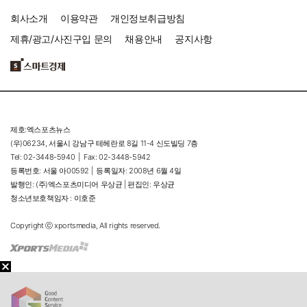
회사소개
이용약관
개인정보취급방침
제휴/광고/사진구입 문의
채용안내
공지사항
제호:엑스포츠뉴스
(우)06234, 서울시 강남구 테헤란로 8길 11-4 신도빌딩 7층
Tel: 02-3448-5940 |
Fax: 02-3448-5942
등록번호: 서울 아00592 |
등록일자: 2008년 6월 4일
발행인: (주)엑스포츠미디어 우상균 | 편집인: 우상균
청소년보호책임자 : 이호준
Copyright ⓒ xportsmedia, All rights reserved.