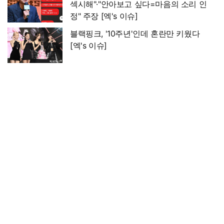
섹시해"·"안아보고 싶다=마음의 소리 인
정" 주장 [엑's 이슈]
블랙핑크, '10주년'인데 혼란만 키웠다
[엑's 이슈]