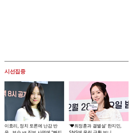
시선집중
이효리, 정치 토론에 난감 반
'♥최정훈과 결별설' 한지민,
응…보수 vs 진보 사연에 "빠지
SNS에 올린 근황 보니