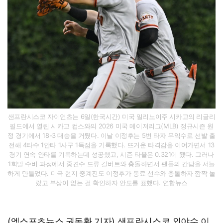
샌프란시스코 자이언츠는 6일(한국시간) 미국 일리노이주 시카고의 리글리
필드에서 열린 시카고 컵스와의 2026 미국 메이저리그(MLB) 정규시즌 원
정 경기에서 18-3 대승을 거뒀다. 이날 이정후는 5번 타자 우익수로 선발 출
전해 4타수 1안타 1사구 1득점을 기록했다. 뜨거운 타격감을 이어가면서 13
경기 연속 안타를 기록하는데 성공했고, 시즌 타율은 0.321이 됐다. 그러나
1회말 수비 과정에서 중견수 드류 길버트와 충돌하면서 팬들의 간담을 서늘
하게 만들었다. 미국 현지 중계진도 이정후가 동료 선수와 충돌하자 깜짝 놀
랐고 부상이 없는 걸 확인하자 안도를 표했다. 연합뉴스
(엑스포츠뉴스 권동환 기자) 샌프란시스코 외야수 이