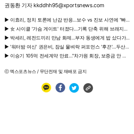
권동환 기자 kkddhh95@xportsnews.com
▶ 이효리, 정치 토론에 난감 반응…보수 vs 진보 사연에 "빠
지면 안 될까요?"
▶ 女 사이클 '가슴 게이트' 터졌다…기록 단축 위해 브래지어
에 솜 넣는다?
▶ 박세리, 레전드끼리 만남 화제…부자 동생에게 밥 샀다가
'반전'
▶ '워터밤 여신' 권은비, 잠실 물벼락 퍼포먼스 '후끈'…두산
승리요정 등극
▶ 이승기 105억 전세계약 만료…"차가원 회장, 보증금 안 주
면 법적 조치"
ⓒ 엑스포츠뉴스 / 무단전재 및 재배포 금지