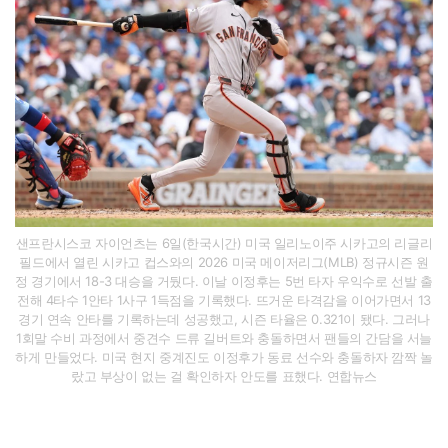
샌프란시스코 자이언츠는 6일(한국시간) 미국 일리노이주 시카고의 리글리
필드에서 열린 시카고 컵스와의 2026 미국 메이저리그(MLB) 정규시즌 원
정 경기에서 18-3 대승을 거뒀다. 이날 이정후는 5번 타자 우익수로 선발 출
전해 4타수 1안타 1사구 1득점을 기록했다. 뜨거운 타격감을 이어가면서 13
경기 연속 안타를 기록하는데 성공했고, 시즌 타율은 0.321이 됐다. 그러나
1회말 수비 과정에서 중견수 드류 길버트와 충돌하면서 팬들의 간담을 서늘
하게 만들었다. 미국 현지 중계진도 이정후가 동료 선수와 충돌하자 깜짝 놀
랐고 부상이 없는 걸 확인하자 안도를 표했다. 연합뉴스