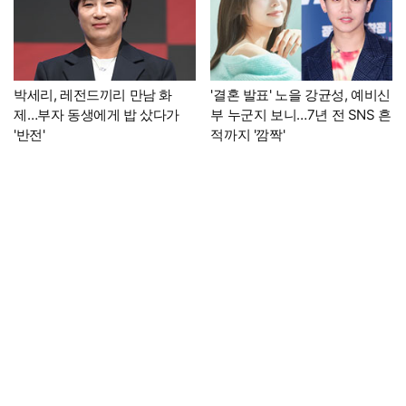
박세리, 레전드끼리 만남 화
'결혼 발표' 노을 강균성, 예비신
제…부자 동생에게 밥 샀다가
부 누군지 보니…7년 전 SNS 흔
'반전'
적까지 '깜짝'