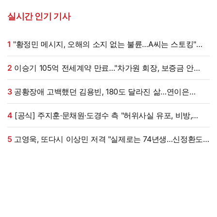
실시간 인기 기사
1
"황정민 메시지, 오해의 소지 없는 불륜…A씨는 스토킹"
현직 변호사 해석 [엑's 이슈]
2
이승기 105억 전세계약 만료…"차가원 회장, 보증금 안
주면 법적 조치"
3
공황장애 고백했던 김용빈, 180도 달라진 삶…연이은
겹경사
4
[공식] 주지훈·문채원·도경수 측 "허위사실 유포, 비방,
성희롱 강경 대응"
5
고영욱, 또다시 이상민 저격 "실제로는 74년생…신정환도
나중에 알고 욕해"