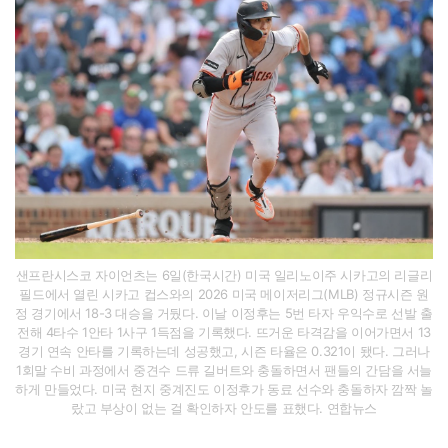
샌프란시스코 자이언츠는 6일(한국시간) 미국 일리노이주 시카고의 리글리
필드에서 열린 시카고 컵스와의 2026 미국 메이저리그(MLB) 정규시즌 원
정 경기에서 18-3 대승을 거뒀다. 이날 이정후는 5번 타자 우익수로 선발 출
전해 4타수 1안타 1사구 1득점을 기록했다. 뜨거운 타격감을 이어가면서 13
경기 연속 안타를 기록하는데 성공했고, 시즌 타율은 0.321이 됐다. 그러나
1회말 수비 과정에서 중견수 드류 길버트와 충돌하면서 팬들의 간담을 서늘
하게 만들었다. 미국 현지 중계진도 이정후가 동료 선수와 충돌하자 깜짝 놀
랐고 부상이 없는 걸 확인하자 안도를 표했다. 연합뉴스