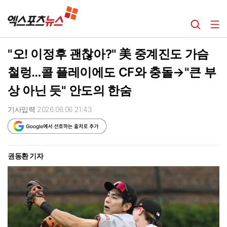
"오! 이정후 괜찮아?" 美 중계진도 가슴
철렁…콜 플레이에도 CF와 충돌→"큰 부
상 아닌 듯" 안도의 한숨
기사입력 2026.06.06 21:43
권동환 기자