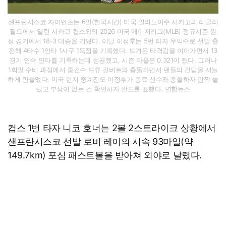
샌프란시스코 자이언츠는 6일(한국시간) 미국 일리노이주 시카고의 리글리
필드에서 열린 시카고 컵스와의 2026 미국 메이저리그(MLB) 정규시즌 원
정 경기에서 18-3 대승을 거뒀다. 이날 이정후는 5번 타자 우익수로 선발 출
전해 4타수 1안타 1사구 1득점을 기록했다. 뜨거운 타격감을 이어가면서 13
경기 연속 안타를 기록하는데 성공했고, 시즌 타율은 0.321이 됐다. 그러나
1회말 수비 과정에서 중견수 드류 길버트와 충돌하면서 팬들의 간담을 서늘
하게 만들었다. 미국 현지 중계진도 이정후가 동료 선수와 충돌하자 깜짝 놀
랐고 부상이 없는 걸 확인하자 안도를 표했다. 연합뉴스
컵스 1번 타자 니코 호너는 2볼 2스트라이크 상황에서
샌프란시스코 선발 로비 레이의 시속 93마일(약
149.7km) 포심 패스트볼을 받아쳐 외야로 날렸다.