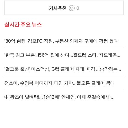
기사추천
0
실시간 주요 뉴스
'80억 횡령' 김포FC 직원, 부동산·외제차 구매에 펑펑 썼다
'한국 최고 부촌' 156억 집에 산다…월드컵 스타, 지드래곤
·BTS와 이웃
'걸그룹 출신' 미스맥심, G컵 글래머 자태 '파격'…숨막히는
라인
전소미, 수영복 어디까지 파인 거야…물오른 글래머 몸매
中 왕즈이 날벼락!…'1승12패' 안세영, 이제 준결승에서
만난다→'3위 추락 후폭풍', 세계선수권 대진 확정