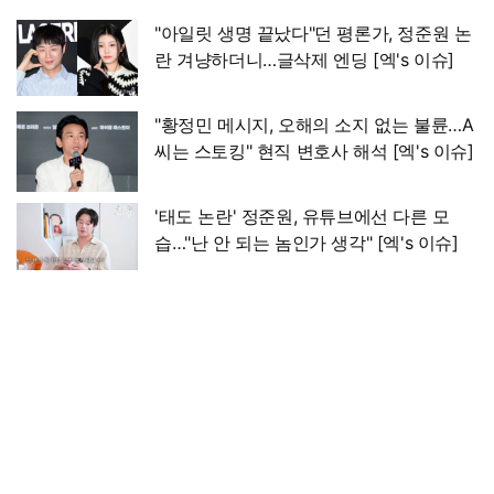
"아일릿 생명 끝났다"던 평론가, 정준원 논
란 겨냥하더니…글삭제 엔딩 [엑's 이슈]
"황정민 메시지, 오해의 소지 없는 불륜…A
씨는 스토킹" 현직 변호사 해석 [엑's 이슈]
'태도 논란' 정준원, 유튜브에선 다른 모
습…"난 안 되는 놈인가 생각" [엑's 이슈]