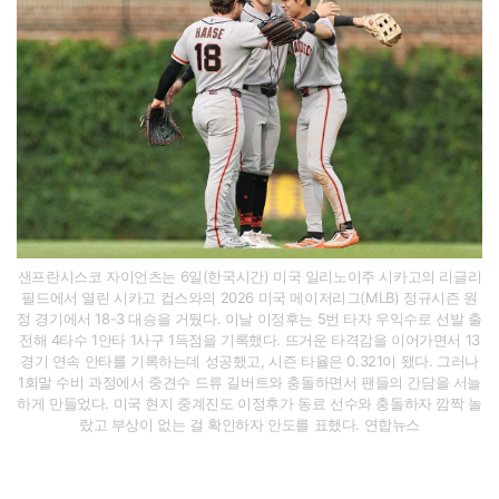
샌프란시스코 자이언츠는 6일(한국시간) 미국 일리노이주 시카고의 리글리
필드에서 열린 시카고 컵스와의 2026 미국 메이저리그(MLB) 정규시즌 원
정 경기에서 18-3 대승을 거뒀다. 이날 이정후는 5번 타자 우익수로 선발 출
전해 4타수 1안타 1사구 1득점을 기록했다. 뜨거운 타격감을 이어가면서 13
경기 연속 안타를 기록하는데 성공했고, 시즌 타율은 0.321이 됐다. 그러나
1회말 수비 과정에서 중견수 드류 길버트와 충돌하면서 팬들의 간담을 서늘
하게 만들었다. 미국 현지 중계진도 이정후가 동료 선수와 충돌하자 깜짝 놀
랐고 부상이 없는 걸 확인하자 안도를 표했다. 연합뉴스