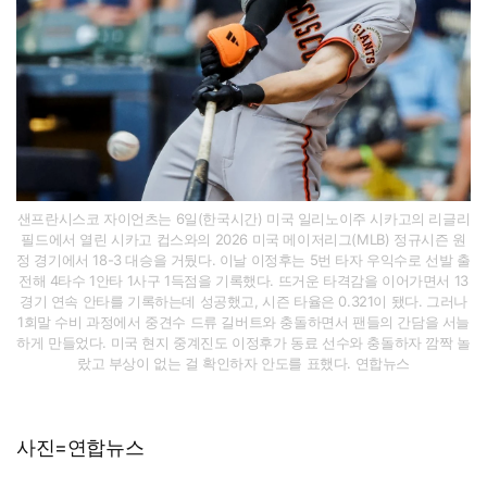
샌프란시스코 자이언츠는 6일(한국시간) 미국 일리노이주 시카고의 리글리
필드에서 열린 시카고 컵스와의 2026 미국 메이저리그(MLB) 정규시즌 원
정 경기에서 18-3 대승을 거뒀다. 이날 이정후는 5번 타자 우익수로 선발 출
전해 4타수 1안타 1사구 1득점을 기록했다. 뜨거운 타격감을 이어가면서 13
경기 연속 안타를 기록하는데 성공했고, 시즌 타율은 0.321이 됐다. 그러나
1회말 수비 과정에서 중견수 드류 길버트와 충돌하면서 팬들의 간담을 서늘
하게 만들었다. 미국 현지 중계진도 이정후가 동료 선수와 충돌하자 깜짝 놀
랐고 부상이 없는 걸 확인하자 안도를 표했다. 연합뉴스
사진=연합뉴스