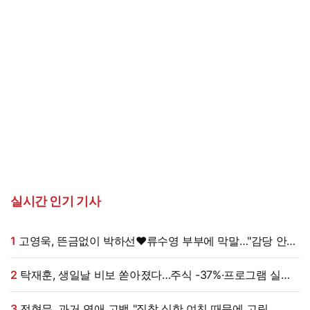
실시간 인기 기사
1
고영욱, 뜬금없이 박하선♥류수영 부부에 막말…"감당 안
될 여자, 계속 명품 사 나를텐데"
2
탁재훈, 생일날 비보 쏟아졌다…주식 -37%·프로그램 실직
'날벼락' (미우새)
3
전현무, 과거 연애 고백 "집착 심한 여친 때문에 고립,