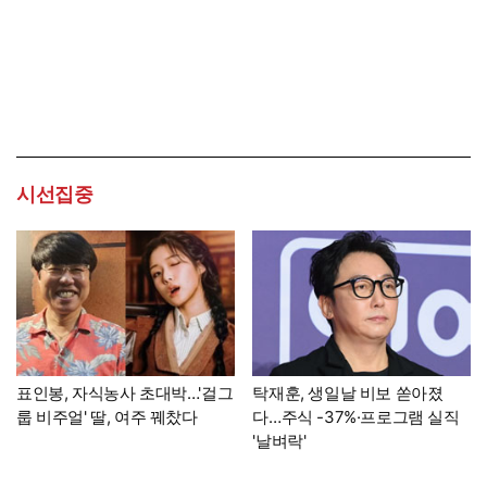
시선집중
표인봉, 자식농사 초대박…'걸그
탁재훈, 생일날 비보 쏟아졌
룹 비주얼' 딸, 여주 꿰찼다
다…주식 -37%·프로그램 실직
'날벼락'