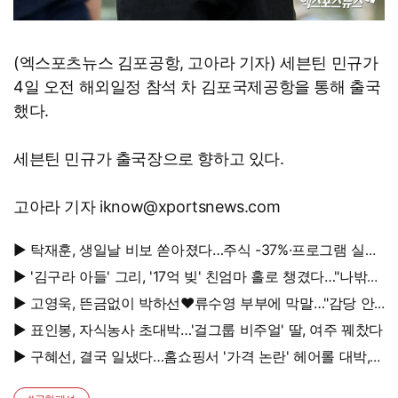
(엑스포츠뉴스 김포공항, 고아라 기자) 세븐틴 민규가
4일 오전 해외일정 참석 차 김포국제공항을 통해 출국
했다.
세븐틴 민규가 출국장으로 향하고 있다.
고아라 기자 iknow@xportsnews.com
▶ 탁재훈, 생일날 비보 쏟아졌다…주식 -37%·프로그램 실직
'날벼락'
▶ '김구라 아들' 그리, '17억 빚' 친엄마 홀로 챙겼다…"나밖에
없어"
▶ 고영욱, 뜬금없이 박하선♥류수영 부부에 막말…"감당 안
될 여자"
▶ 표인봉, 자식농사 초대박…'걸그룹 비주얼' 딸, 여주 꿰찼다
▶ 구혜선, 결국 일냈다…홈쇼핑서 '가격 논란' 헤어롤 대박,
무려 '3만 장' 돌파