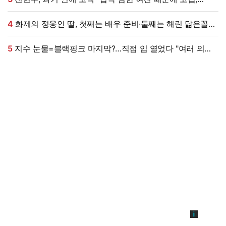
친구들이 연락 끊어" (내사패)
4
화제의 정웅인 딸, 첫째는 배우 준비·둘째는 해린 닮은꼴…
근황 '눈길' [엑's 이슈]
5
지수 눈물=블랙핑크 마지막?…직접 입 열었다 "여러 의미
담지 말길, 꼬리 무는 억측 그만" [엑's 이슈]