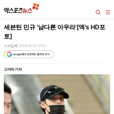
세븐틴 민규 '남다른 아우라'[엑's HD포
토]
기사입력 2026.06.04 07:51
고아라 기자