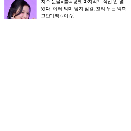
지수 눈물=블랙핑크 마지막?…직접 입 열
었다 "여러 의미 담지 말길, 꼬리 무는 억측
그만" [엑's 이슈]