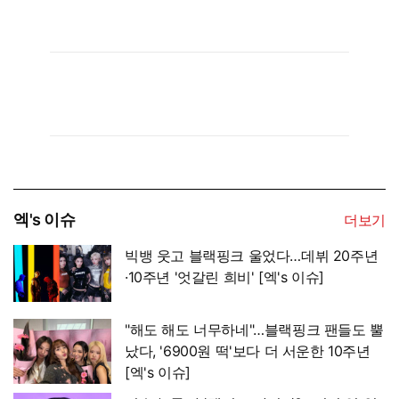
엑's 이슈
더보기
빅뱅 웃고 블랙핑크 울었다…데뷔 20주년
·10주년 '엇갈린 희비' [엑's 이슈]
"해도 해도 너무하네"…블랙핑크 팬들도 뿔
났다, '6900원 떡'보다 더 서운한 10주년
[엑's 이슈]