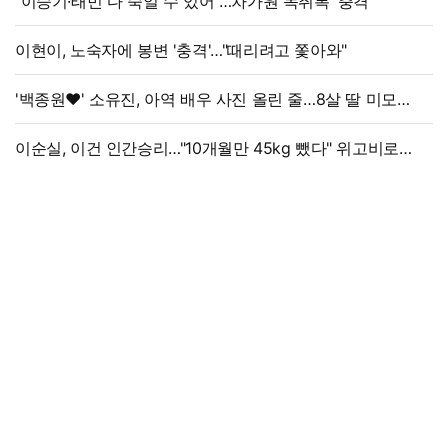
"이승기·태민 다 죽일 수 있어"…차가원 녹취록 '충격'
이현이, 노숙자에 봉변 '충격'…"때리려고 쫓아와"
'백종원♥' 소유진, 아역 배우 사진 올린 줄…8살 딸 미모
대박, 연예인 시켜도 되겠어
이순실, 이건 인간승리…"10개월만 45kg 뺐다" 위고비로
대박, 몰라보게 달라졌다