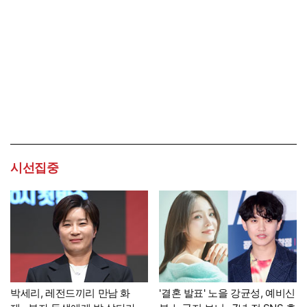
시선집중
박세리, 레전드끼리 만남 화
'결혼 발표' 노을 강균성, 예비신