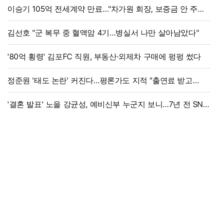
이승기 105억 전세계약 만료…"차가원 회장, 보증금 안 주면
법적 조치"
김선호 "군 복무 중 혈액암 4기…병실서 나만 살아남았다"
'80억 횡령' 김포FC 직원, 부동산·외제차 구매에 펑펑 썼다
정준원 '태도 논란' 커진다…평론가도 지적 "출연료 받고
그래서는 안 돼"
'결혼 발표' 노을 강균성, 예비신부 누군지 보니…7년 전 SNS
흔적까지 '깜짝'