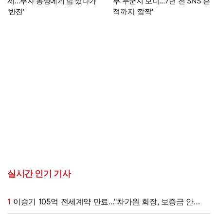
제…부자 동생에게 밥 샀다가
부 누군지 보니…7년 전 SNS 흔
'반전'
적까지 '깜짝'
실시간 인기 기사
1
이승기 105억 전세계약 만료…"차가원 회장, 보증금 안
주면 법적 조치"