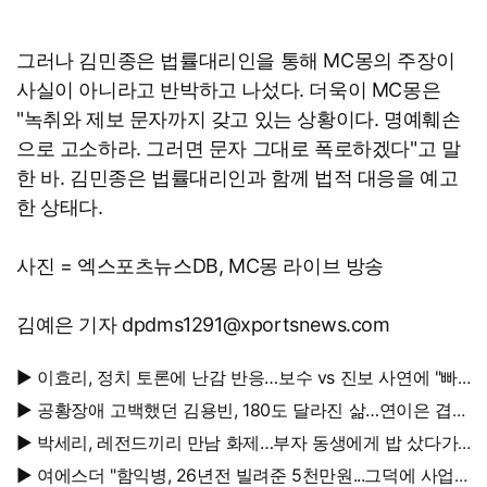
그러나 김민종은 법률대리인을 통해 MC몽의 주장이
사실이 아니라고 반박하고 나섰다. 더욱이 MC몽은
"녹취와 제보 문자까지 갖고 있는 상황이다. 명예훼손
으로 고소하라. 그러면 문자 그대로 폭로하겠다"고 말
한 바. 김민종은 법률대리인과 함께 법적 대응을 예고
한 상태다.
사진 = 엑스포츠뉴스DB, MC몽 라이브 방송
김예은 기자 dpdms1291@xportsnews.com
▶ 이효리, 정치 토론에 난감 반응…보수 vs 진보 사연에 "빠
지면 안 될까요?"
▶ 공황장애 고백했던 김용빈, 180도 달라진 삶…연이은 겹경
사
▶ 박세리, 레전드끼리 만남 화제…부자 동생에게 밥 샀다가
'반전'
▶ 여에스더 "함익병, 26년전 빌려준 5천만원...그덕에 사업