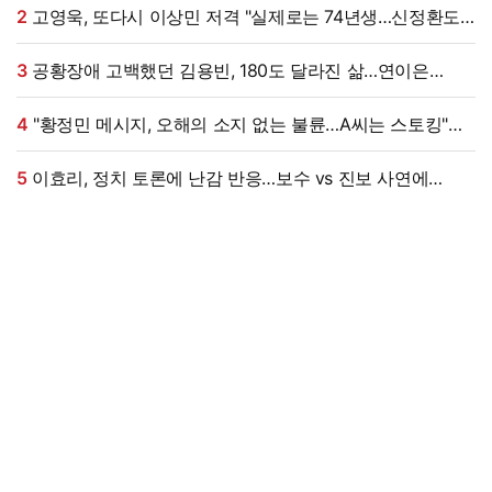
2
고영욱, 또다시 이상민 저격 "실제로는 74년생…신정환도
나중에 알고 욕해"
3
공황장애 고백했던 김용빈, 180도 달라진 삶…연이은
겹경사
4
"황정민 메시지, 오해의 소지 없는 불륜…A씨는 스토킹"
현직 변호사 해석 [엑's 이슈]
5
이효리, 정치 토론에 난감 반응…보수 vs 진보 사연에
"빠지면 안 될까요?"