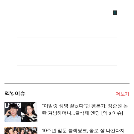
엑's 이슈
더보기
"아일릿 생명 끝났다"던 평론가, 정준원 논
란 겨냥하더니…글삭제 엔딩 [엑's 이슈]
10주년 앞둔 블랙핑크, 솔로 잘 나간다지