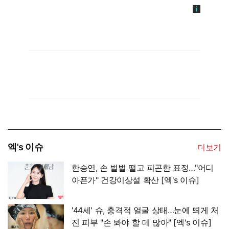
엑's 이슈
더보기
한승연, 손 벌벌 떨고 피곤한 표정…"어디
아픈가" 건강이상설 확산 [엑's 이슈]
'44세' 슈, 충격적 얼굴 상태…눈에 띄게 처
진 피부 "손 봐야 할 데 많아" [엑's 이슈]