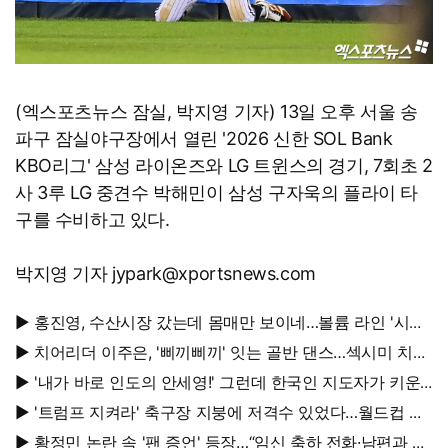
(엑스포츠뉴스 잠실, 박지영 기자) 13일 오후 서울 송
파구 잠실야구장에서 열린 '2026 신한 SOL Bank
KBO리그' 삼성 라이온즈와 LG 트윈스의 경기, 7회초 2
사 3루 LG 중견수 박해민이 삼성 구자욱의 플라이 타
구를 수비하고 있다.
박지영 기자 jypark@xportsnews.com
▶ 홍진영, 수산시장 갔는데 몸매만 보이네…볼륨 라인 '시선
강탈'
▶ 치어리더 이주은, '삐끼삐끼' 잇는 골반 댄스…섹시미 치사
량
▶ '내가 바로 인도의 안세영!' 그런데 한국인 지도자가 키운
다
▶ '트럼프 지켜라' 축구장 지붕에 저격수 있었다…월드컵 결
승전 비화
▶ 황정민 논란 속 '팬 증언' 등장…“임신 축하 전화·남편과 식