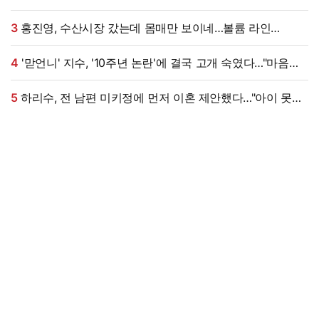
받았다…"돌아올 생각 있냐" 수척 근황까지 [엑's 이슈]
3
홍진영, 수산시장 갔는데 몸매만 보이네…볼륨 라인
'시선강탈'
4
'맏언니' 지수, '10주년 논란'에 결국 고개 숙였다…"마음
무겁다, 섭섭함 안겨" [엑's 이슈]
5
하리수, 전 남편 미키정에 먼저 이혼 제안했다…"아이 못
낳는 미안함 늘 있어" (이중생활)[종합]