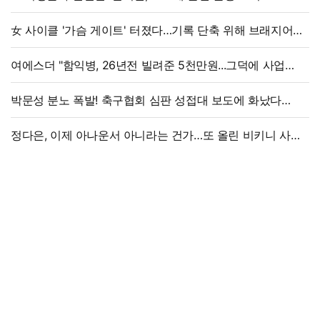
女 사이클 '가슴 게이트' 터졌다…기록 단축 위해 브래지어에
솜 넣는다?
여에스더 "함익병, 26년전 빌려준 5천만원...그덕에 사업
시작"
박문성 분노 폭발! 축구협회 심판 성접대 보도에 화났다
"국제 문제로 비화될 수 있어"
정다은, 이제 아나운서 아니라는 건가…또 올린 비키니 사진,
과감 반전 매력