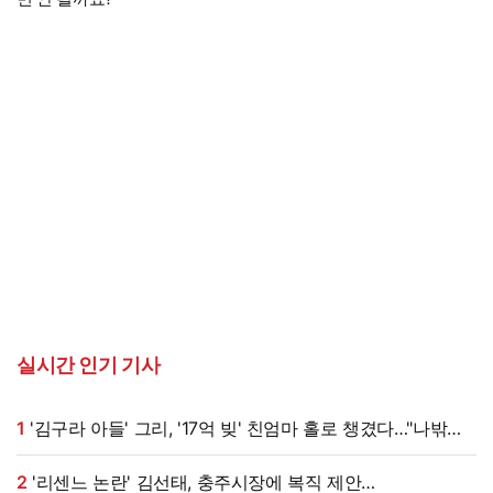
실시간 인기 기사
1
'김구라 아들' 그리, '17억 빚' 친엄마 홀로 챙겼다…"나밖에
없어, 연락 꾸준히 하는 중"
2
'리센느 논란' 김선태, 충주시장에 복직 제안