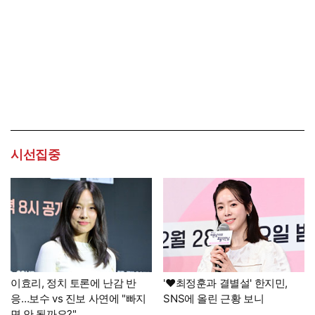
시선집중
이효리, 정치 토론에 난감 반
'♥최정훈과 결별설' 한지민,
응…보수 vs 진보 사연에 "빠지
SNS에 올린 근황 보니
면 안 될까요?"