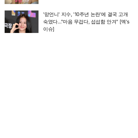
'맏언니' 지수, '10주년 논란'에 결국 고개
숙였다…"마음 무겁다, 섭섭함 안겨" [엑's
이슈]