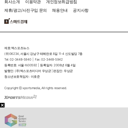
회사소개
이용약관
개인정보취급방침
제휴/광고/사진구입 문의
채용안내
공지사항
제호:엑스포츠뉴스
(우)06234, 서울시 강남구 테헤란로 8길 11-4 신도빌딩 7층
Tel: 02-3448-5940 |
Fax: 02-3448-5942
등록번호: 서울 아00592 |
등록일자: 2008년 6월 4일
발행인: (주)엑스포츠미디어 우상균 | 편집인: 우상균
청소년보호책임자 : 이호준
Copyright ⓒ xportsmedia, All rights reserved.