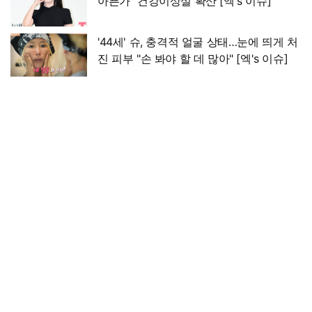
아픈가" 건강이상설 확산 [엑's 이슈]
'44세' 슈, 충격적 얼굴 상태…눈에 띄게 처
진 피부 "손 봐야 할 데 많아" [엑's 이슈]