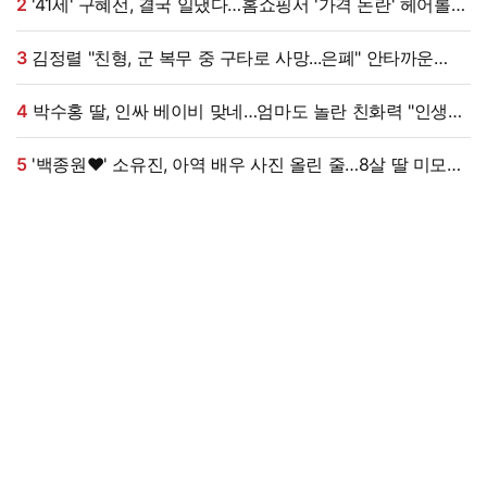
2
'41세' 구혜선, 결국 일냈다…홈쇼핑서 '가격 논란' 헤어롤
대박, 무려 '3만 장' 돌파 [엑's 이슈]
3
김정렬 "친형, 군 복무 중 구타로 사망...은폐" 안타까운
가족사 (데이앤나잇)[전일야화]
4
박수홍 딸, 인싸 베이비 맞네…엄마도 놀란 친화력 "인생
N회차"
5
'백종원♥' 소유진, 아역 배우 사진 올린 줄…8살 딸 미모
대박, 연예인 시켜도 되겠어 [★해시태그]