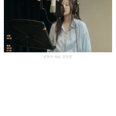
유튜브 채널 '걍밍경'