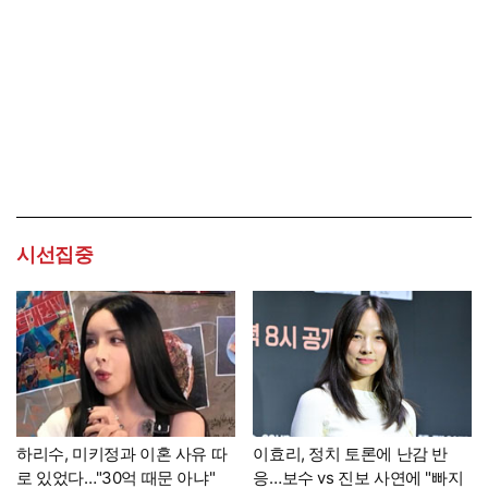
시선집중
하리수, 미키정과 이혼 사유 따
이효리, 정치 토론에 난감 반
로 있었다…"30억 때문 아냐"
응…보수 vs 진보 사연에 "빠지