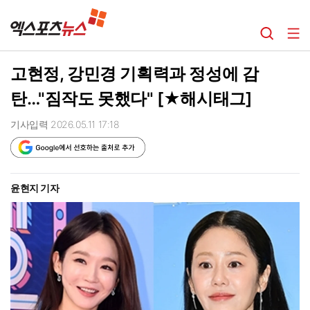
고현정, 강민경 기획력과 정성에 감
탄…"짐작도 못했다" [★해시태그]
기사입력 2026.05.11 17:18
윤현지 기자