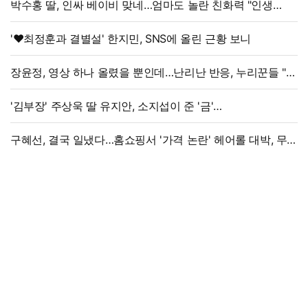
박수홍 딸, 인싸 베이비 맞네…엄마도 놀란 친화력 "인생
N회차"
'♥최정훈과 결별설' 한지민, SNS에 올린 근황 보니
장윤정, 영상 하나 올렸을 뿐인데…난리난 반응, 누리꾼들 "더
예뻐졌네요" 술렁
'김부장' 주상욱 딸 유지안, 소지섭이 준 '금'
방치했다…"비누인 줄"
구혜선, 결국 일냈다…홈쇼핑서 '가격 논란' 헤어롤 대박, 무려
'3만 장' 돌파