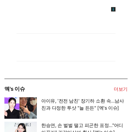
엑's 이슈
더보기
아이유, '전전 남친' 장기하 소환 속…남사
친과 다정한 투샷 "늘 든든" [엑's 이슈]
한승연, 손 벌벌 떨고 피곤한 표정…"어디