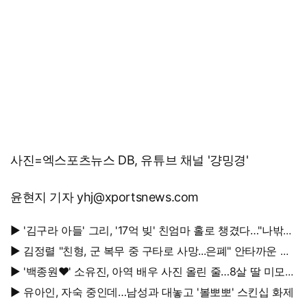
사진=엑스포츠뉴스 DB, 유튜브 채널 '걍밍경'
윤현지 기자 yhj@xportsnews.com
▶ '김구라 아들' 그리, '17억 빚' 친엄마 홀로 챙겼다…"나밖에
없어, 연락 꾸준히 하는 중"
▶ 김정렬 "친형, 군 복무 중 구타로 사망...은폐" 안타까운 가
족사
▶ '백종원♥' 소유진, 아역 배우 사진 올린 줄…8살 딸 미모
대박, 연예인 시켜도 되겠어
▶ 유아인, 자숙 중인데…남성과 대놓고 '볼뽀뽀' 스킨십 화제