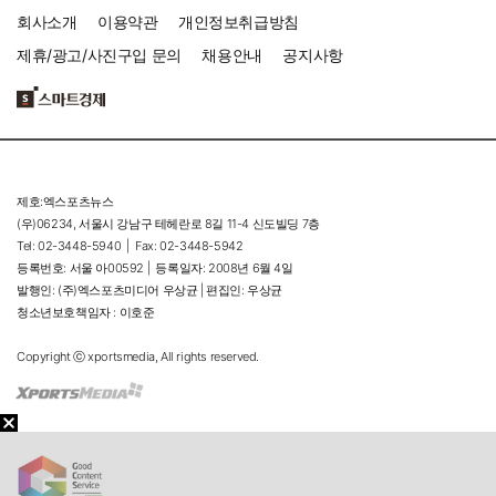
회사소개
이용약관
개인정보취급방침
제휴/광고/사진구입 문의
채용안내
공지사항
제호:엑스포츠뉴스
(우)06234, 서울시 강남구 테헤란로 8길 11-4 신도빌딩 7층
Tel: 02-3448-5940 |
Fax: 02-3448-5942
등록번호: 서울 아00592 |
등록일자: 2008년 6월 4일
발행인: (주)엑스포츠미디어 우상균 | 편집인: 우상균
청소년보호책임자 : 이호준
Copyright ⓒ xportsmedia, All rights reserved.