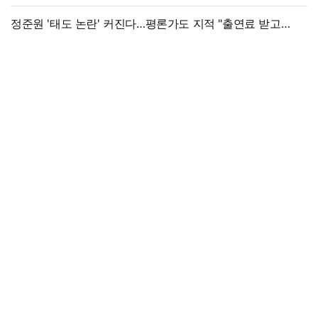
정준원 '태도 논란' 커진다…평론가도 지적 "출연료 받고
그래서는 안 돼"