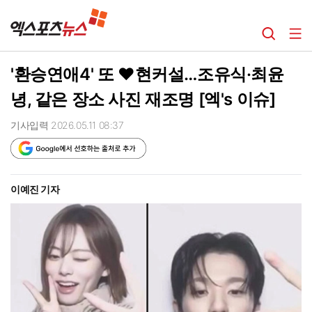
'환승연애4' 또 ♥현커설…조유식·최윤
녕, 같은 장소 사진 재조명 [엑's 이슈]
기사입력 2026.05.11 08:37
이예진 기자