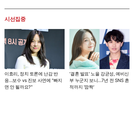
시선집중
이효리, 정치 토론에 난감 반
'결혼 발표' 노을 강균성, 예비신
응…보수 vs 진보 사연에 "빠지
부 누군지 보니…7년 전 SNS 흔
면 안 될까요?"
적까지 '깜짝'