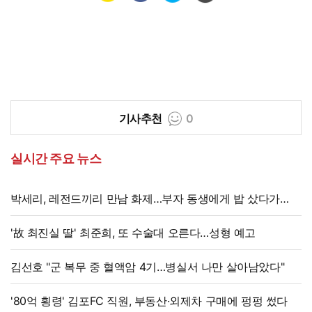
기사추천
0
실시간 주요 뉴스
박세리, 레전드끼리 만남 화제…부자 동생에게 밥 샀다가
'반전'
'故 최진실 딸' 최준희, 또 수술대 오른다…성형 예고
김선호 "군 복무 중 혈액암 4기…병실서 나만 살아남았다"
'80억 횡령' 김포FC 직원, 부동산·외제차 구매에 펑펑 썼다