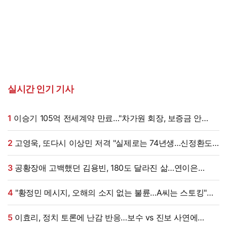
실시간 인기 기사
1
이승기 105억 전세계약 만료…"차가원 회장, 보증금 안
주면 법적 조치"
2
고영욱, 또다시 이상민 저격 "실제로는 74년생…신정환도
나중에 알고 욕해"
3
공황장애 고백했던 김용빈, 180도 달라진 삶…연이은
겹경사
4
"황정민 메시지, 오해의 소지 없는 불륜…A씨는 스토킹"
현직 변호사 해석 [엑's 이슈]
5
이효리, 정치 토론에 난감 반응…보수 vs 진보 사연에