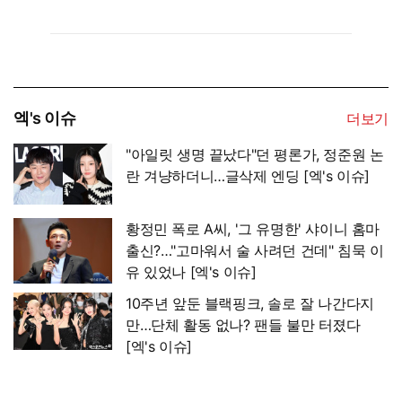
엑's 이슈
더보기
"아일릿 생명 끝났다"던 평론가, 정준원 논
란 겨냥하더니…글삭제 엔딩 [엑's 이슈]
황정민 폭로 A씨, '그 유명한' 샤이니 홈마
출신?…"고마워서 술 사려던 건데" 침묵 이
유 있었나 [엑's 이슈]
10주년 앞둔 블랙핑크, 솔로 잘 나간다지
만…단체 활동 없나? 팬들 불만 터졌다
[엑's 이슈]