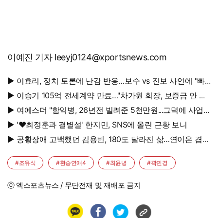
이예진 기자 leeyj0124@xportsnews.com
▶ 이효리, 정치 토론에 난감 반응…보수 vs 진보 사연에 "빠
지면 안 될까요?"
▶ 이승기 105억 전세계약 만료…"차가원 회장, 보증금 안 주
면 법적 조치"
▶ 여에스더 "함익병, 26년전 빌려준 5천만원...그덕에 사업
시작"
▶ '♥최정훈과 결별설' 한지민, SNS에 올린 근황 보니
▶ 공황장애 고백했던 김용빈, 180도 달라진 삶…연이은 겹경
사
#조유식
#환승연애4
#최윤녕
#곽민경
ⓒ 엑스포츠뉴스 / 무단전재 및 재배포 금지