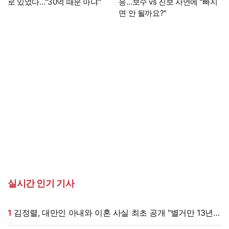
로 있었다…"30억 때문 아냐"
응…보수 vs 진보 사연에 "빠지
면 안 될까요?"
실시간 인기 기사
1
김정렬, 대만인 아내와 이혼 사실 최초 공개 "별거만 13년"
(데이앤나잇)