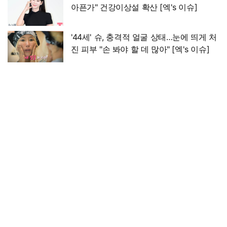
아픈가" 건강이상설 확산 [엑's 이슈]
'44세' 슈, 충격적 얼굴 상태…눈에 띄게 처
진 피부 "손 봐야 할 데 많아" [엑's 이슈]