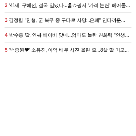
2
'41세' 구혜선, 결국 일냈다…홈쇼핑서 '가격 논란' 헤어롤
대박, 무려 '3만 장' 돌파 [엑's 이슈]
3
김정렬 "친형, 군 복무 중 구타로 사망...은폐" 안타까운
가족사 (데이앤나잇)[전일야화]
4
박수홍 딸, 인싸 베이비 맞네…엄마도 놀란 친화력 "인생
N회차"
5
'백종원♥' 소유진, 아역 배우 사진 올린 줄…8살 딸 미모
대박, 연예인 시켜도 되겠어 [★해시태그]