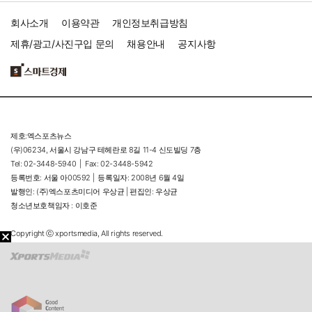
회사소개
이용약관
개인정보취급방침
제휴/광고/사진구입 문의
채용안내
공지사항
제호:엑스포츠뉴스
(우)06234, 서울시 강남구 테헤란로 8길 11-4 신도빌딩 7층
Tel: 02-3448-5940 |
Fax: 02-3448-5942
등록번호: 서울 아00592 |
등록일자: 2008년 6월 4일
발행인: (주)엑스포츠미디어 우상균 | 편집인: 우상균
청소년보호책임자 : 이호준
Copyright ⓒ xportsmedia, All rights reserved.