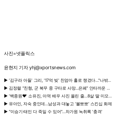
사진=넷플릭스
윤현지 기자 yhj@xportsnews.com
▶ '김구라 아들' 그리, '17억 빚' 친엄마 홀로 챙겼다…"나밖에
없어, 연락 꾸준히 하는 중"
▶ 김정렬 "친형, 군 복무 중 구타로 사망...은폐" 안타까운 가
족사
▶ '백종원♥' 소유진, 아역 배우 사진 올린 줄…8살 딸 미모
대박, 연예인 시켜도 되겠어
▶ 유아인, 자숙 중인데…남성과 대놓고 '볼뽀뽀' 스킨십 화제
▶ "이승기·태민 다 죽일 수 있어"…차가원 녹취록 '충격'