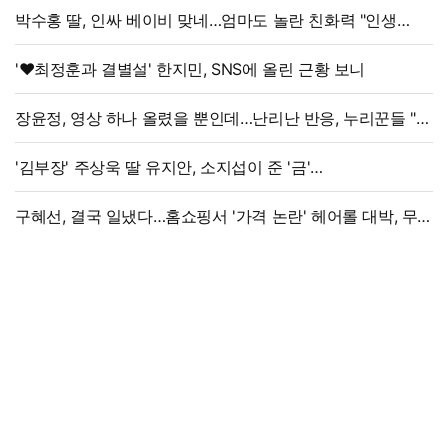
박수홍 딸, 인싸 베이비 맞네…엄마도 놀란 친화력 "인생
N회차"
'♥최정훈과 결별설' 한지민, SNS에 올린 근황 보니
장윤정, 영상 하나 올렸을 뿐인데…난리난 반응, 누리꾼들 "더
예뻐졌네요" 술렁
'김부장' 주상욱 딸 유지안, 소지섭이 준 '금'
방치했다…"비누인 줄"
구혜선, 결국 일냈다…홈쇼핑서 '가격 논란' 헤어롤 대박, 무려
'3만 장' 돌파