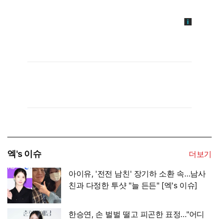
엑's 이슈
더보기
아이유, '전전 남친' 장기하 소환 속…남사
친과 다정한 투샷 "늘 든든" [엑's 이슈]
한승연, 손 벌벌 떨고 피곤한 표정…"어디