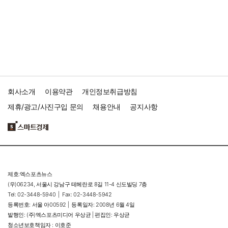
회사소개
이용약관
개인정보취급방침
제휴/광고/사진구입 문의
채용안내
공지사항
제호:엑스포츠뉴스
(우)06234, 서울시 강남구 테헤란로 8길 11-4 신도빌딩 7층
Tel: 02-3448-5940 |
Fax: 02-3448-5942
등록번호: 서울 아00592 |
등록일자: 2008년 6월 4일
발행인: (주)엑스포츠미디어 우상균 | 편집인: 우상균
청소년보호책임자 : 이호준