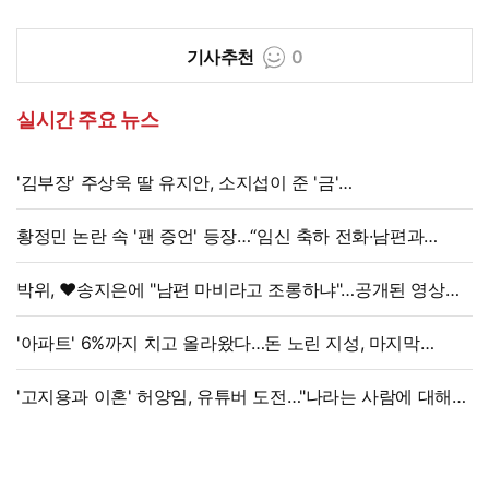
기사추천
0
실시간 주요 뉴스
'김부장' 주상욱 딸 유지안, 소지섭이 준 '금'
방치했다…"비누인 줄"
황정민 논란 속 '팬 증언' 등장…“임신 축하 전화·남편과
식사도”
박위, ♥송지은에 "남편 마비라고 조롱하냐"…공개된 영상
보니
'아파트' 6%까지 치고 올라왔다…돈 노린 지성, 마지막
선택은
'고지용과 이혼' 허양임, 유튜버 도전…"나라는 사람에 대해
남기고파"