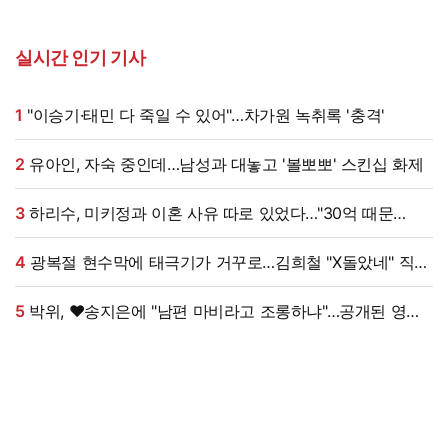
실시간 인기 기사
1
"이승기·태민 다 죽일 수 있어"…차가원 녹취록 '충격'
2
유아인, 자숙 중인데…남성과 대놓고 '볼뽀뽀' 스킨십 화제
3
하리수, 미키정과 이혼 사유 따로 있었다…"30억 때문
아냐"
4
광복절 현수막에 태극기가 거꾸로…김희철 "X돌았네" 직접
댓글까지 남겼다
5
박위, ♥송지은에 "남편 마비라고 조롱하냐"…공개된 영상
보니