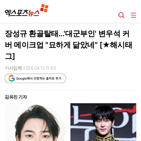
장성규 환골탈태…'대군부인' 변우석 커
버 메이크업 "묘하게 닮았네" [★해시태
그]
기사입력 2026.04.13 11:43
김유진 기자