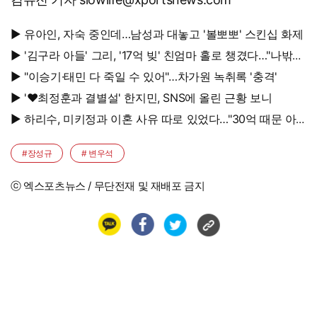
▶ 유아인, 자숙 중인데…남성과 대놓고 '볼뽀뽀' 스킨십 화제
▶ '김구라 아들' 그리, '17억 빚' 친엄마 홀로 챙겼다…"나밖에
없어, 연락 꾸준히 하는 중"
▶ "이승기·태민 다 죽일 수 있어"…차가원 녹취록 '충격'
▶ '♥최정훈과 결별설' 한지민, SNS에 올린 근황 보니
▶ 하리수, 미키정과 이혼 사유 따로 있었다…"30억 때문 아
냐"
#장성규
# 변우석
ⓒ 엑스포츠뉴스 / 무단전재 및 재배포 금지