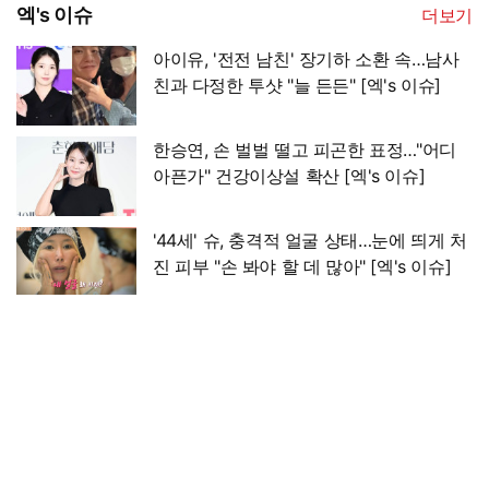
엑's 이슈
더보기
아이유, '전전 남친' 장기하 소환 속…남사
친과 다정한 투샷 "늘 든든" [엑's 이슈]
한승연, 손 벌벌 떨고 피곤한 표정…"어디
아픈가" 건강이상설 확산 [엑's 이슈]
'44세' 슈, 충격적 얼굴 상태…눈에 띄게 처
진 피부 "손 봐야 할 데 많아" [엑's 이슈]