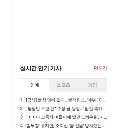
더보기
실시간 인기 기사
연예
스포츠
게임
1
[공식] 불참 멤버 없다…블랙핑크, '데뷔 10주
년' 전원 참석
2
"황정민 오랜 팬" 주장 글 등장…"임신 축하
전화·남편과 식사도" 온라인 확산 [엑's 이슈]
3
"어머니 고독사 이틀만에 발견"…방은희, 자
책감에 오열 (특종세상)[전일야화]
4
'김부장' 유지안, 소지섭 '금 선물' 방치했는