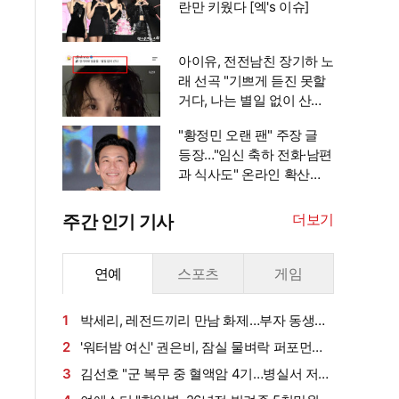
란만 키웠다 [엑's 이슈]
아이유, 전전남친 장기하 노
래 선곡 "기쁘게 듣진 못할
거다, 나는 별일 없이 산다"
가사까지 눈길 [엑's 이슈]
"황정민 오랜 팬" 주장 글
등장…"임신 축하 전화·남편
과 식사도" 온라인 확산
[엑's 이슈]
더보기
주간 인기 기사
연예
스포츠
게임
1
박세리, 레전드끼리 만남 화제…부자 동생에
게 밥 샀다가 '반전'
2
'워터밤 여신' 권은비, 잠실 물벼락 퍼포먼스
'후끈'…두산 승리요정 등극
3
김선호 "군 복무 중 혈액암 4기…병실서 저만