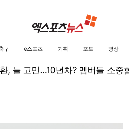
축구
e스포츠
기획
포토
영상
몽환, 늘 고민…10년차? 멤버들 소중