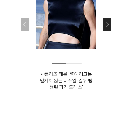
샤를리즈 테론, 50대라고는
‘인간 명화’ 김지
믿기지 않는 비주얼 '앞뒤 뻥
존재감은 확실…
뚫린 파격 드레스'