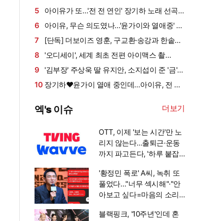
데…"비누인 줄, 엄마가 알아봐" (원마이크)
5
아이유가 또…'전 전 연인' 장기하 노래 선곡
이 부른 파장 [엑's 이슈]
6
아이유, 무슨 의도였나…'윤가이와 열애중' 장
기하 BGM에 의견분분 [엑's 이슈]
7
[단독] 더보이즈 영훈, 구교환·송강과 한솥
밥…나무엑터스 전속계약
8
'오디세이', 세계 최초 전편 아이맥스 촬
영…"16살부터 꾸던 꿈" [놀란 왔다 가요①]
9
'김부장' 주상욱 딸 유지안, 소지섭이 준 '금'
방치했다…"비누인 줄"
10
장기하♥윤가이 열애 중인데…아이유, 전 연
인 노래 선곡에 설왕설래 [엑's 이슈]
더보기
엑's 이슈
OTT, 이제 '보는 시간'만 노
리지 않는다…출퇴근·운동
까지 파고든다, '하루 붙잡
기' 경쟁 [엑's 초점]
'황정민 폭로' A씨, 녹취 또
풀었다…"너무 섹시해"·"안
아보고 싶다=마음의 소리
인정" 주장 [엑's 이슈]
블랙핑크, '10주년'인데 혼