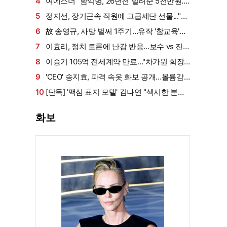
살아남았다" (내 남은 연애)
4
여에스더 "함익병, 26년전 빌려준 5천만원...
그덕에 사업 시작" (동상이몽2)[종합]
5
정지선, 장기근속 직원에 고급세단 선물..."차
부담되면 명품백도 가능" (사당귀)[전일야화]
6
故 송영규, 사망 벌써 1주기…유작 '참교육'서
묵직한 존재감
7
이효리, 정치 토론에 난감 반응…보수 vs 진
보 사연에 "빠지면 안 될까요?"
8
이승기 105억 전세계약 만료…"차가원 회장,
보증금 안 주면 법적 조치"
9
'CEO' 송지효, 파격 속옷 화보 공개…볼륨감·
라인 모두 '퍼펙트'
10
[단독] '맥심 표지 모델' 김나연 "섹시한 분들
만 찍는 줄...촬영 전날도 곱창" (인터뷰②)
화보