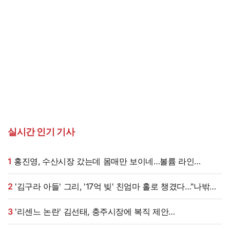
실시간 인기 기사
1
홍진영, 수산시장 갔는데 몸매만 보이네…볼륨 라인
'시선강탈'
2
'김구라 아들' 그리, '17억 빚' 친엄마 홀로 챙겼다…"나밖에
없어, 연락 꾸준히 하는 중"
3
'리센느 논란' 김선태, 충주시장에 복직 제안
받았다…"돌아올 생각 있냐" 수척 근황까지 [엑's 이슈]