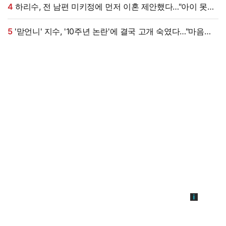
4
하리수, 전 남편 미키정에 먼저 이혼 제안했다…"아이 못
낳는 미안함 늘 있어" (이중생활)[종합]
5
'맏언니' 지수, '10주년 논란'에 결국 고개 숙였다…"마음
무겁다, 섭섭함 안겨" [엑's 이슈]