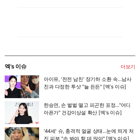
엑's 이슈
더보기
아이유, '전전 남친' 장기하 소환 속…남사
친과 다정한 투샷 "늘 든든" [엑's 이슈]
한승연, 손 벌벌 떨고 피곤한 표정…"어디
아픈가" 건강이상설 확산 [엑's 이슈]
'44세' 슈, 충격적 얼굴 상태…눈에 띄게 처
진 피부 "손 봐야 할 데 많아" [엑's 이슈]