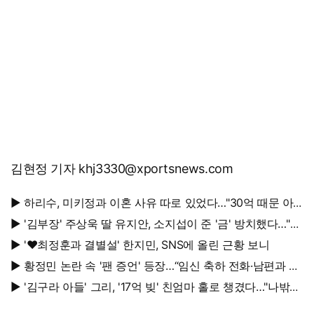
김현정 기자 khj3330@xportsnews.com
▶ 하리수, 미키정과 이혼 사유 따로 있었다…"30억 때문 아
냐"
▶ '김부장' 주상욱 딸 유지안, 소지섭이 준 '금' 방치했다…"비
누인 줄"
▶ '♥최정훈과 결별설' 한지민, SNS에 올린 근황 보니
▶ 황정민 논란 속 '팬 증언' 등장…“임신 축하 전화·남편과 식
사도”
▶ '김구라 아들' 그리, '17억 빚' 친엄마 홀로 챙겼다…"나밖에
없어, 연락 꾸준히 하는 중"