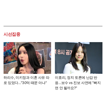
시선집중
하리수, 미키정과 이혼 사유 따
이효리, 정치 토론에 난감 반
로 있었다…"30억 때문 아냐"
응…보수 vs 진보 사연에 "빠지
면 안 될까요?"