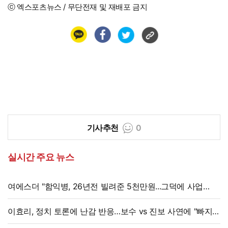
ⓒ 엑스포츠뉴스 / 무단전재 및 재배포 금지
기사추천
0
실시간 주요 뉴스
여에스더 "함익병, 26년전 빌려준 5천만원...그덕에 사업
시작"
이효리, 정치 토론에 난감 반응…보수 vs 진보 사연에 "빠지면
안 될까요?"