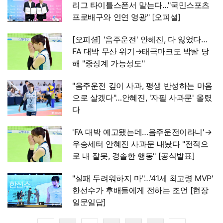
리그 타이틀스폰서 맡는다…"국민스포츠
프로배구와 인연 영광" [오피셜]
[오피셜] '음주운전' 안혜진, 다 잃었다…
FA 대박 무산 위기→태극마크도 박탈 당
해 "중징계 가능성도"
"음주운전 깊이 사과, 평생 반성하는 마음
으로 살겠다"…안혜진, '자필 사과문' 올렸
다
'FA 대박 예고됐는데…음주운전이라니'→
우승세터 안혜진 사과문 내놨다 "전적으
로 내 잘못, 경솔한 행동" [공식발표]
"실패 두려워하지 마"…'41세 최고령 MVP'
한선수가 후배들에게 전하는 조언 [현장
일문일답]