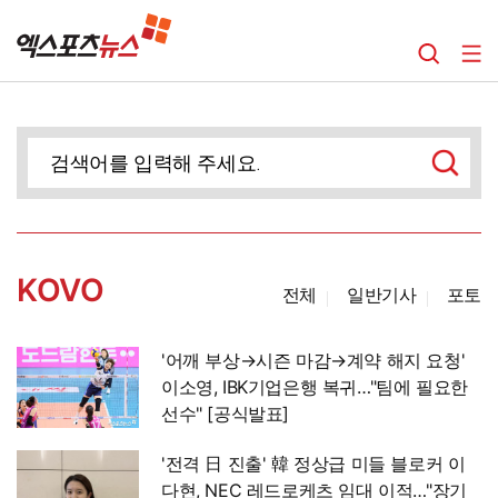
KOVO
전체
일반기사
포토
'어깨 부상→시즌 마감→계약 해지 요청'
이소영, IBK기업은행 복귀…"팀에 필요한
선수" [공식발표]
'전격 日 진출' 韓 정상급 미들 블로커 이
다현, NEC 레드로케츠 임대 이적…"장기