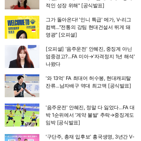
적인 성장 위해" [공식발표]
그가 돌아온다! '인니 특급' 메가, V-리그
컴백…"전통의 강팀 현대건설서 뛰게 돼
영광" [오피셜]
[오피셜] '음주운전' 안혜진, 중징계 아닌
엄중경고?…FA 미아→'자격정지 1년 해석'
나왔다
'와 13억' FA 최대어 허수봉, 현대캐피탈
잔류…남자배구 역대 최고액 [공식발표]
'음주운전' 안혜진, 정말 다 잃었다…FA 대
박 1순위에서 '계약 불발' 추락→중징계도
임박 [공식발표]
'구단주, 총재 입후보' 흥국생명, 3년간 V-