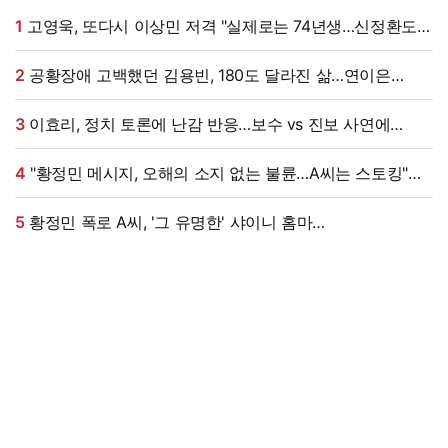
1
고영욱, 또다시 이상민 저격 "실제로는 74년생…신정환도
나중에 알고 욕해"
2
공황장애 고백했던 김용빈, 180도 달라진 삶…연이은
겹경사
3
이효리, 정치 토론에 난감 반응…보수 vs 진보 사연에
"빠지면 안 될까요?"
4
"황정민 메시지, 오해의 소지 없는 불륜…A씨는 스토킹"
현직 변호사 해석 [엑's 이슈]
5
황정민 폭로 A씨, '그 유명한' 샤이니 홈마
출신?…"고마워서 술 사려던 건데" 침묵 이유 있었나 [엑's
이슈]