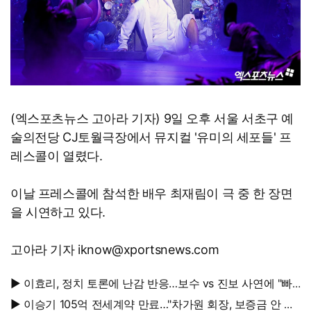
(엑스포츠뉴스 고아라 기자) 9일 오후 서울 서초구 예
술의전당 CJ토월극장에서 뮤지컬 '유미의 세포들' 프
레스콜이 열렸다.
이날 프레스콜에 참석한 배우 최재림이 극 중 한 장면
을 시연하고 있다.
고아라 기자 iknow@xportsnews.com
▶ 이효리, 정치 토론에 난감 반응…보수 vs 진보 사연에 "빠
지면 안 될까요?"
▶ 이승기 105억 전세계약 만료…"차가원 회장, 보증금 안 주