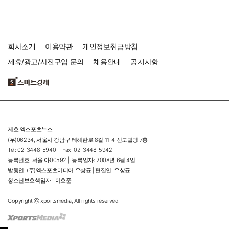
회사소개
이용약관
개인정보취급방침
제휴/광고/사진구입 문의
채용안내
공지사항
제호:엑스포츠뉴스
(우)06234, 서울시 강남구 테헤란로 8길 11-4 신도빌딩 7층
Tel: 02-3448-5940 |
Fax: 02-3448-5942
등록번호: 서울 아00592 |
등록일자: 2008년 6월 4일
발행인: (주)엑스포츠미디어 우상균 | 편집인: 우상균
청소년보호책임자 : 이호준
Copyright ⓒ xportsmedia, All rights reserved.