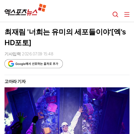
최재림 '너희는 유미의 세포들이야'[엑's
HD포토]
기사입력 2026.07.09 15:48
고아라 기자