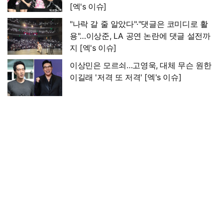
[엑's 이슈]
"나락 갈 줄 알았다"·"댓글은 코미디로 활
용"…이상준, LA 공연 논란에 댓글 설전까
지 [엑's 이슈]
이상민은 모르쇠…고영욱, 대체 무슨 원한
이길래 '저격 또 저격' [엑's 이슈]