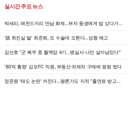
실시간 주요 뉴스
박세리, 레전드끼리 만남 화제…부자 동생에게 밥 샀다가
'반전'
'故 최진실 딸' 최준희, 또 수술대 오른다…성형 예고
김선호 "군 복무 중 혈액암 4기…병실서 나만 살아남았다"
'80억 횡령' 김포FC 직원, 부동산·외제차 구매에 펑펑 썼다
정준원 '태도 논란' 커진다…평론가도 지적 "출연료 받고
그래서는 안 돼"