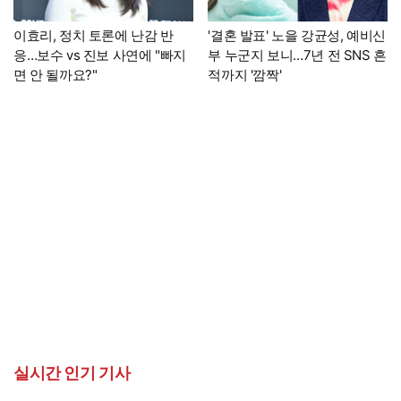
이효리, 정치 토론에 난감 반
'결혼 발표' 노을 강균성, 예비신
응…보수 vs 진보 사연에 "빠지
부 누군지 보니…7년 전 SNS 흔
면 안 될까요?"
적까지 '깜짝'
실시간 인기 기사