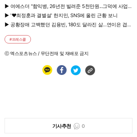
면 법적 조치"
▶ 여에스더 "함익병, 26년전 빌려준 5천만원...그덕에 사업
시작"
▶ '♥최정훈과 결별설' 한지민, SNS에 올린 근황 보니
▶ 공황장애 고백했던 김용빈, 180도 달라진 삶…연이은 겹경
사
#프레스콜
ⓒ 엑스포츠뉴스 / 무단전재 및 재배포 금지
기사추천
0