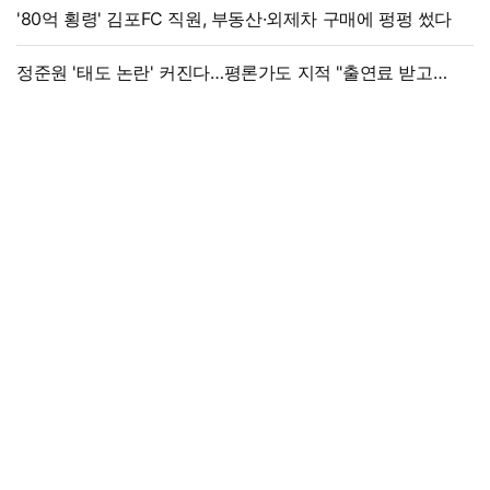
'80억 횡령' 김포FC 직원, 부동산·외제차 구매에 펑펑 썼다
정준원 '태도 논란' 커진다…평론가도 지적 "출연료 받고
그래서는 안 돼"