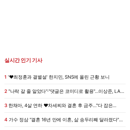
실시간 인기 기사
1
'♥최정훈과 결별설' 한지민, SNS에 올린 근황 보니
2
"나락 갈 줄 알았다"·"댓글은 코미디로 활용"…이상준, LA
공연 논란에 댓글 설전까지 [엑's 이슈]
3
한채아, 4살 연하 ♥차세찌와 결혼 후 금주…"다 잡은
물고기에 미끼를 왜 던져?" (광예원)
4
가수 정삼 "결혼 16년 만에 이혼, 삶 송두리째 달라졌다"
고백 (특종세상)