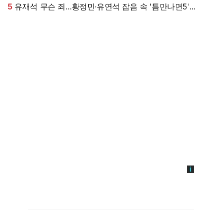
5
유재석 무슨 죄…황정민·유연석 잡음 속 '틈만나면5'
첫방부터 어수선 [엑's 이슈]