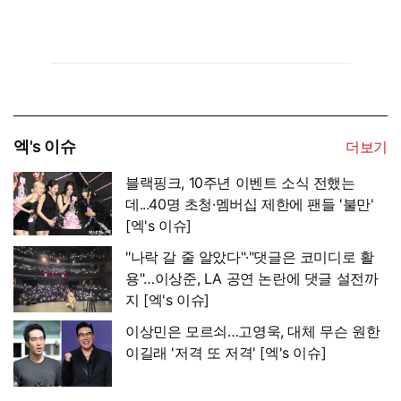
엑's 이슈
더보기
블랙핑크, 10주년 이벤트 소식 전했는
데...40명 초청·멤버십 제한에 팬들 '불만'
[엑's 이슈]
"나락 갈 줄 알았다"·"댓글은 코미디로 활
용"…이상준, LA 공연 논란에 댓글 설전까
지 [엑's 이슈]
이상민은 모르쇠…고영욱, 대체 무슨 원한
이길래 '저격 또 저격' [엑's 이슈]