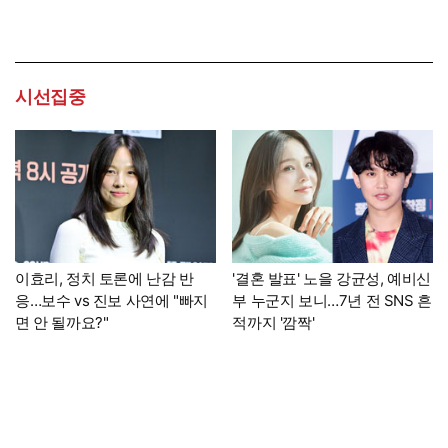
시선집중
이효리, 정치 토론에 난감 반
'결혼 발표' 노을 강균성, 예비신
응…보수 vs 진보 사연에 "빠지
부 누군지 보니…7년 전 SNS 흔
면 안 될까요?"
적까지 '깜짝'