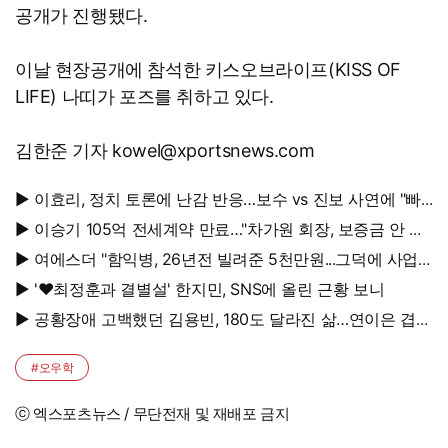
공개가 진행됐다.
이날 현장공개에 참석한 키스오브라이프(KISS OF
LIFE) 나띠가 포즈를 취하고 있다.
김한준 기자 kowel@xportsnews.com
▶ 이효리, 정치 토론에 난감 반응…보수 vs 진보 사연에 "빠
지면 안 될까요?"
▶ 이승기 105억 전세계약 만료…"차가원 회장, 보증금 안 주
면 법적 조치"
▶ 여에스더 "함익병, 26년전 빌려준 5천만원...그덕에 사업
시작"
▶ '♥최정훈과 결별설' 한지민, SNS에 올린 근황 보니
▶ 공황장애 고백했던 김용빈, 180도 달라진 삶…연이은 겹경
사
#오우학
ⓒ 엑스포츠뉴스 / 무단전재 및 재배포 금지