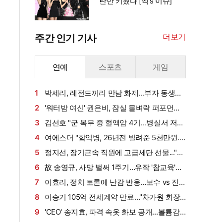
란만 키웠다 [엑's 이슈]
더보기
주간 인기 기사
연예
스포츠
게임
1
박세리, 레전드끼리 만남 화제…부자 동생에
게 밥 샀다가 '반전'
2
'워터밤 여신' 권은비, 잠실 물벼락 퍼포먼스
'후끈'…두산 승리요정 등극
3
김선호 "군 복무 중 혈액암 4기…병실서 저만
살아남았다" (내 남은 연애)
4
여에스더 "함익병, 26년전 빌려준 5천만원...
그덕에 사업 시작" (동상이몽2)[종합]
5
정지선, 장기근속 직원에 고급세단 선물..."차
부담되면 명품백도 가능" (사당귀)[전일야화]
6
故 송영규, 사망 벌써 1주기…유작 '참교육'서
묵직한 존재감
7
이효리, 정치 토론에 난감 반응…보수 vs 진
보 사연에 "빠지면 안 될까요?"
8
이승기 105억 전세계약 만료…"차가원 회장,
보증금 안 주면 법적 조치"
9
'CEO' 송지효, 파격 속옷 화보 공개…볼륨감·