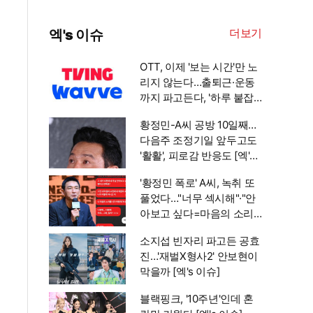
더보기
엑's 이슈
OTT, 이제 '보는 시간'만 노
리지 않는다…출퇴근·운동
까지 파고든다, '하루 붙잡
기' 경쟁 [엑's 초점]
황정민-A씨 공방 10일째…
다음주 조정기일 앞두고도
'활활', 피로감 반응도 [엑's
이슈]
'황정민 폭로' A씨, 녹취 또
풀었다…"너무 섹시해"·"안
아보고 싶다=마음의 소리
인정" 주장 [엑's 이슈]
소지섭 빈자리 파고든 공효
진…'재벌X형사2' 안보현이
막을까 [엑's 이슈]
블랙핑크, '10주년'인데 혼