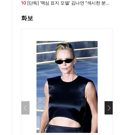
라인 모두 '퍼펙트'
10
[단독] '맥심 표지 모델' 김나연 "섹시한 분들
만 찍는 줄...촬영 전날도 곱창" (인터뷰②)
화보