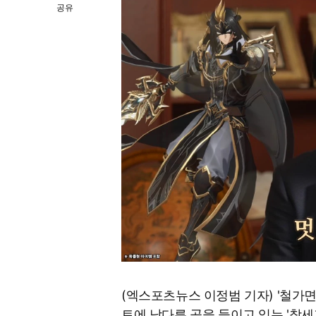
공유
(엑스포츠뉴스 이정범 기자) '철가면
트에 남다른 공을 들이고 있는 '창세