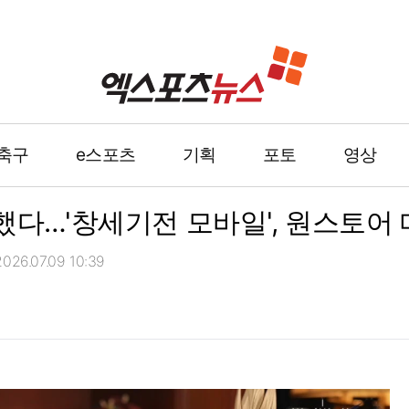
축구
e스포츠
기획
포토
영상
했다…'창세기전 모바일', 원스토어 
26.07.09 10:39