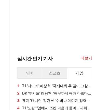
더보기
실시간 인기 기사
연예
스포츠
게임
1
T1 '페이커' 이상혁 "국제대회 후 깊이 고찰…
유리할 때 역전 안 당하려 노력" [LCK] (인터뷰)
2
DK '루시드' 최용혁 "허무하게 패해 아쉽다…
T1과 다음에 또 붙고 싶어" [LCK] (인터뷰)
3
젠지 '캐니언' 김건부 "쉬바나 데미지 강력하
지만 조합 난이도 높은 것 같다" [LCK] (인터뷰)
4
T1 '도란' "암베사 스킨 마음에 들어… 대회서