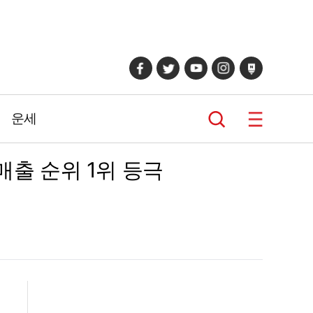
운세
매출 순위 1위 등극