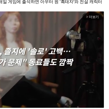
 매일 게임에 출석하면 아우터 원 '흑태자'와 전설 캐릭터
더보기
arrow_forward_ios