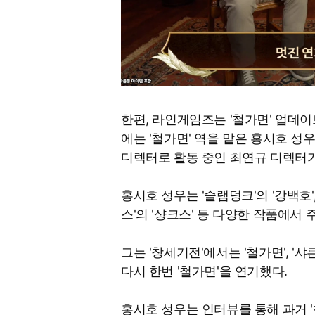
한편, 라인게임즈는 '철가면' 업데
에는 '철가면' 역을 맡은 홍시호 성
디렉터로 활동 중인 최연규 디렉터가
홍시호 성우는 '슬램덩크'의 '강백호', 
스'의 '샹크스' 등 다양한 작품에서
그는 '창세기전'에서는 '철가면', '샤
다시 한번 '철가면'을 연기했다.
홍시호 성우는 인터뷰를 통해 과거 '