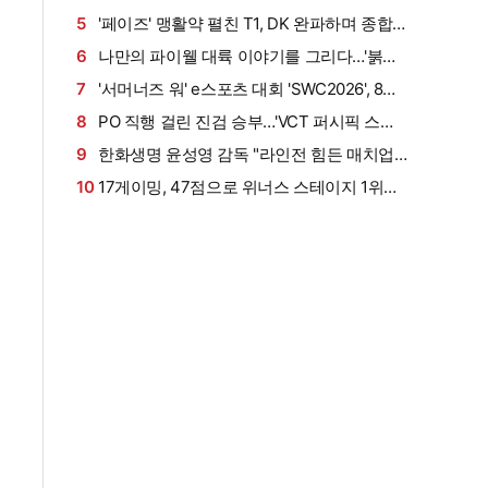
써주는 다른 선수들에도 감사해" [LCK] (인터뷰)
5
'페이즈' 맹활약 펼친 T1, DK 완파하며 종합 1
위 사수 [LCK] (종합)
6
나만의 파이웰 대륙 이야기를 그리다…'붉은
사막', 글로벌 영상 콘테스트 수상작 발표
7
'서머너즈 워' e스포츠 대회 'SWC2026', 8일
한국 예선과 함께 대장정 시작
8
PO 직행 걸린 진검 승부…'VCT 퍼시픽 스테
이지 2' 4주 차에 웃는 팀은?
9
한화생명 윤성영 감독 "라인전 힘든 매치업
아쉬워… 잘 준비할 것" [LCK] (인터뷰)
10
17게이밍, 47점으로 위너스 스테이지 1위…
지케이 파이널 진출 (PGS 7) [종합]