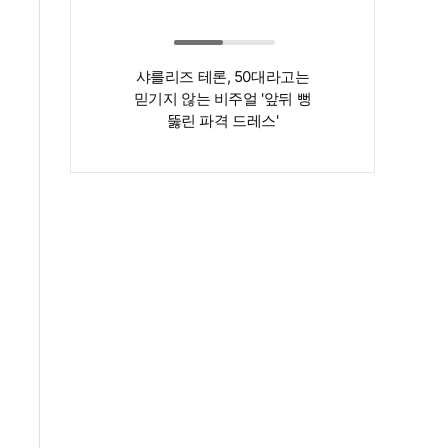
샤를리즈 테론, 50대라고는
‘인간 명화’ 김지
믿기지 않는 비주얼 '앞뒤 뻥
존재감은 확실…
뚫린 파격 드레스'