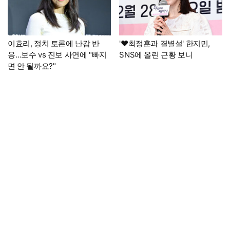
이효리, 정치 토론에 난감 반
'♥최정훈과 결별설' 한지민,
응…보수 vs 진보 사연에 "빠지
SNS에 올린 근황 보니
면 안 될까요?"