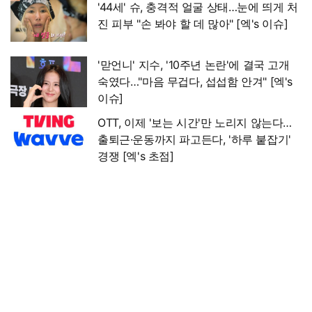
'44세' 슈, 충격적 얼굴 상태…눈에 띄게 처
진 피부 "손 봐야 할 데 많아" [엑's 이슈]
'맏언니' 지수, '10주년 논란'에 결국 고개
숙였다…"마음 무겁다, 섭섭함 안겨" [엑's
이슈]
OTT, 이제 '보는 시간'만 노리지 않는다…
출퇴근·운동까지 파고든다, '하루 붙잡기'
경쟁 [엑's 초점]