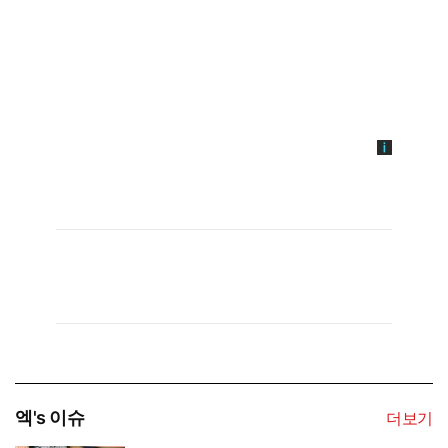
엑's 이슈
더보기