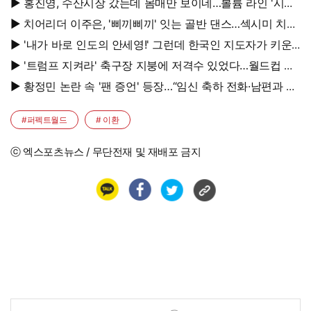
▶ 홍진영, 수산시장 갔는데 몸매만 보이네…볼륨 라인 '시선
강탈'
▶ 치어리더 이주은, '삐끼삐끼' 잇는 골반 댄스…섹시미 치사
량
▶ '내가 바로 인도의 안세영!' 그런데 한국인 지도자가 키운
다
▶ '트럼프 지켜라' 축구장 지붕에 저격수 있었다…월드컵 결
승전 비화
▶ 황정민 논란 속 '팬 증언' 등장…“임신 축하 전화·남편과 식
사도”
#퍼펙트월드
# 이환
ⓒ 엑스포츠뉴스 / 무단전재 및 재배포 금지