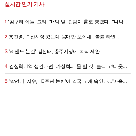
실시간 인기 기사
1
'김구라 아들' 그리, '17억 빚' 친엄마 홀로 챙겼다…"나밖에
없어, 연락 꾸준히 하는 중"
2
홍진영, 수산시장 갔는데 몸매만 보이네…볼륨 라인
'시선강탈'
3
'리센느 논란' 김선태, 충주시장에 복직 제안
받았다…"돌아올 생각 있냐" 수척 근황까지 [엑's 이슈]
4
김상혁, 1억 생긴다면 "가상화폐 물 탈 것" 솔직 고백 웃음
(신랑수업2)
5
'맏언니' 지수, '10주년 논란'에 결국 고개 숙였다…"마음
무겁다, 섭섭함 안겨" [엑's 이슈]