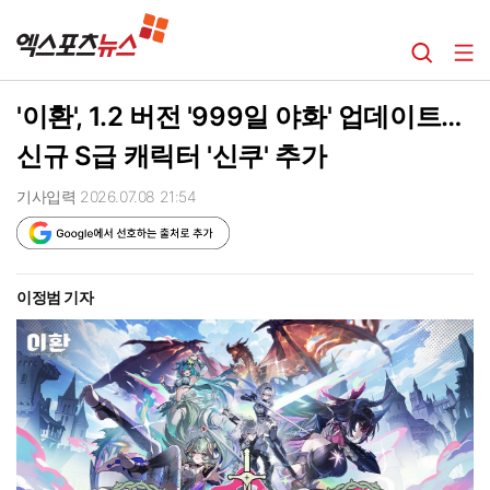
'이환', 1.2 버전 '999일 야화' 업데이트…
신규 S급 캐릭터 '신쿠' 추가
기사입력 2026.07.08 21:54
이정범 기자