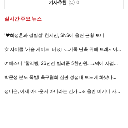
기사추천
0
실시간 주요 뉴스
'♥최정훈과 결별설' 한지민, SNS에 올린 근황 보니
女 사이클 '가슴 게이트' 터졌다…기록 단축 위해 브래지어에
솜 넣는다?
여에스더 "함익병, 26년전 빌려준 5천만원...그덕에 사업
시작"
박문성 분노 폭발! 축구협회 심판 성접대 보도에 화났다
"국제 문제로 비화될 수 있어"
정다은, 이제 아나운서 아니라는 건가…또 올린 비키니 사진,
과감 반전 매력