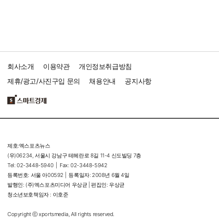
회사소개
이용약관
개인정보취급방침
제휴/광고/사진구입 문의
채용안내
공지사항
제호:엑스포츠뉴스
(우)06234, 서울시 강남구 테헤란로 8길 11-4 신도빌딩 7층
Tel: 02-3448-5940 |
Fax: 02-3448-5942
등록번호: 서울 아00592 |
등록일자: 2008년 6월 4일
발행인: (주)엑스포츠미디어 우상균 | 편집인: 우상균
청소년보호책임자 : 이호준
Copyright ⓒ xportsmedia, All rights reserved.