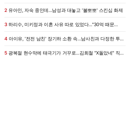
2
유아인, 자숙 중인데…남성과 대놓고 '볼뽀뽀' 스킨십 화제
3
하리수, 미키정과 이혼 사유 따로 있었다…"30억 때문
아냐"
4
아이유, '전전 남친' 장기하 소환 속…남사친과 다정한 투샷
"늘 든든" [엑's 이슈]
5
광복절 현수막에 태극기가 거꾸로…김희철 "X돌았네" 직접
댓글까지 남겼다