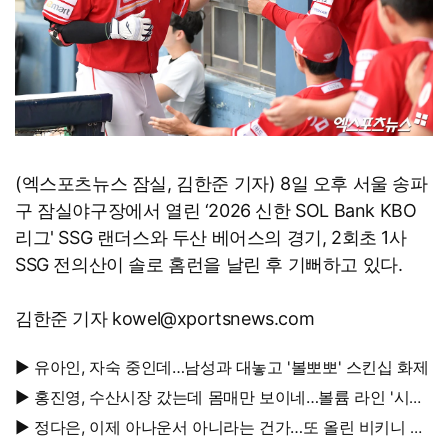
(엑스포츠뉴스 잠실, 김한준 기자) 8일 오후 서울 송파
구 잠실야구장에서 열린 ‘2026 신한 SOL Bank KBO
리그' SSG 랜더스와 두산 베어스의 경기, 2회초 1사
SSG 전의산이 솔로 홈런을 날린 후 기뻐하고 있다.
김한준 기자 kowel@xportsnews.com
▶ 유아인, 자숙 중인데…남성과 대놓고 '볼뽀뽀' 스킨십 화제
▶ 홍진영, 수산시장 갔는데 몸매만 보이네…볼륨 라인 '시선
강탈'
▶ 정다은, 이제 아나운서 아니라는 건가…또 올린 비키니 사