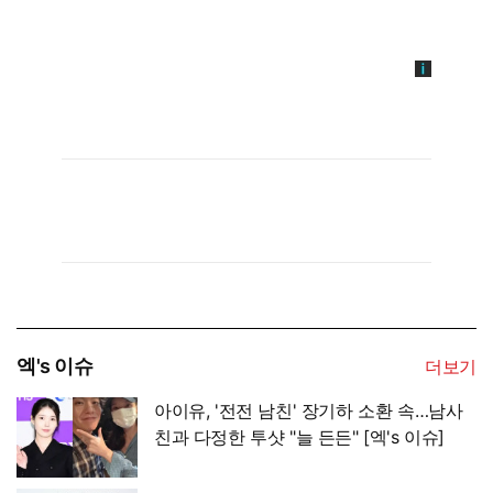
엑's 이슈
더보기
아이유, '전전 남친' 장기하 소환 속…남사
친과 다정한 투샷 "늘 든든" [엑's 이슈]