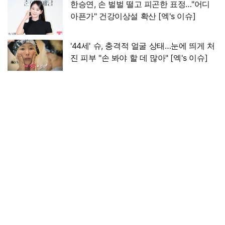
한승연, 손 벌벌 떨고 피곤한 표정…"어디
아픈가" 건강이상설 확산 [엑's 이슈]
'44세' 슈, 충격적 얼굴 상태…눈에 띄게 처
진 피부 "손 봐야 할 데 많아" [엑's 이슈]