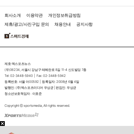
회사소개
이용약관
개인정보취급방침
제휴/광고/사진구입 문의
채용안내
공지사항
제호:엑스포츠뉴스
(우)06234, 서울시 강남구 테헤란로 8길 11-4 신도빌딩 7층
Tel: 02-3448-5940 |
Fax: 02-3448-5942
등록번호: 서울 아00592 |
등록일자: 2008년 6월 4일
발행인: (주)엑스포츠미디어 우상균 | 편집인: 우상균
청소년보호책임자 : 이호준
Copyright ⓒ xportsmedia, All rights reserved.