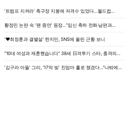
'트럼프 지켜라' 축구장 지붕에 저격수 있었다…월드컵
결승전 비화
황정민 논란 속 '팬 증언' 등장…“임신 축하 전화·남편과
식사도”
'♥최정훈과 결별설' 한지민, SNS에 올린 근황 보니
"10대 여성과 재혼했습니다" 38세 日격투기 스타, 충격의
재혼 발표
'김구라 아들' 그리, '17억 빚' 친엄마 홀로 챙겼다…"나밖에
없어, 연락 꾸준히 하는 중"