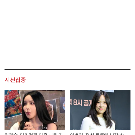
시선집중
하리수, 미키정과 이혼 사유 따
이효리, 정치 토론에 난감 반