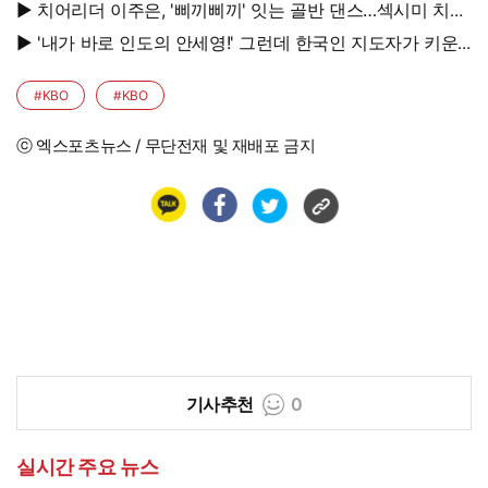
진, 과감 반전 매력
▶ 치어리더 이주은, '삐끼삐끼' 잇는 골반 댄스…섹시미 치사
량
▶ '내가 바로 인도의 안세영!' 그런데 한국인 지도자가 키운
다
#KBO
#KBO
ⓒ 엑스포츠뉴스 / 무단전재 및 재배포 금지
기사추천
0
실시간 주요 뉴스