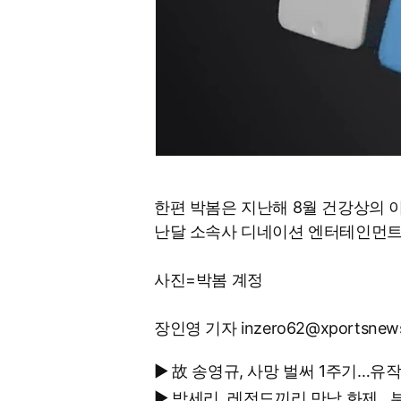
한편 박봄은 지난해 8월 건강상의 
난달 소속사 디네이션 엔터테인먼트
사진=박봄 계정
장인영 기자 inzero62@xportsnew
▶ 故 송영규, 사망 벌써 1주기…유
▶ 박세리, 레전드끼리 만남 화제…