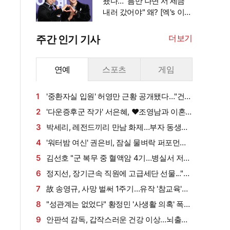
됐다…"'틈만 나면'서 세금
내러 갔어야" 왜? [엑's 이
슈]
더보기
주간 인기 기사
연예
스포츠
게임
1
'중환자실 입원' 허영만 근황 공개됐다…"건강
회복 위해 노력 중" [엑's 이슈]
2
'다운증후군 작가' 서은혜, ♥조영남과 이혼
설 확산에 결국 입 열었다
3
박세리, 레전드끼리 만남 화제…부자 동생에
게 밥 샀다가 '반전'
4
'워터밤 여신' 권은비, 잠실 물벼락 퍼포먼스
'후끈'…두산 승리요정 등극
5
김선호 "군 복무 중 혈액암 4기…병실서 저만
살아남았다" (내 남은 연애)
6
정지선, 장기근속 직원에 고급세단 선물..."차
부담되면 명품백도 가능" (사당귀)[전일야화]
7
故 송영규, 사망 벌써 1주기…유작 '참교육'서
묵직한 존재감
8
"성관계는 없었다" 황정민 '사생활 의혹' 폭로
자, 만남 경위 공개
9
안판석 감독, 갑작스러운 건강 이상…뇌출혈