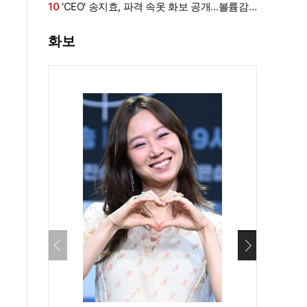
로 쓰러져
10
'CEO' 송지효, 파격 속옷 화보 공개…볼륨감·
라인 모두 '퍼펙트'
화보