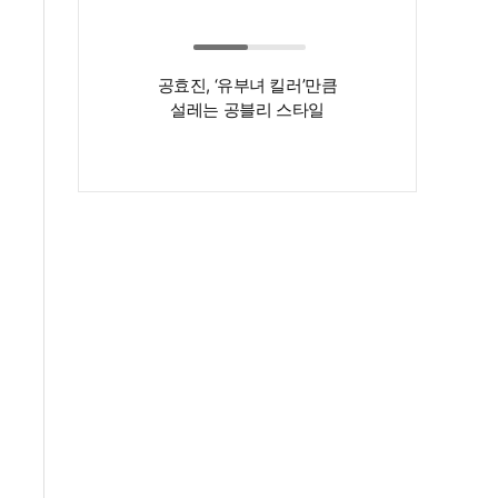
공효진, ‘유부녀 킬러’만큼
'55세 자기관리 
설레는 공블리 스타일
헤어스타일도
달라졌