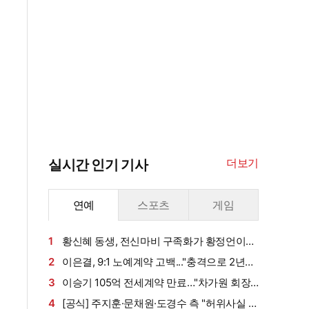
더보기
실시간 인기 기사
연예
스포츠
게임
1
황신혜 동생, 전신마비 구족화가 황정언이었
다…"아내 고마워" (같이 삽시다)
2
이은결, 9:1 노예계약 고백..."충격으로 2년간
폐인처럼 지내" (유퀴즈)
3
이승기 105억 전세계약 만료…"차가원 회장,
보증금 안 주면 법적 조치"
4
[공식] 주지훈·문채원·도경수 측 "허위사실 유