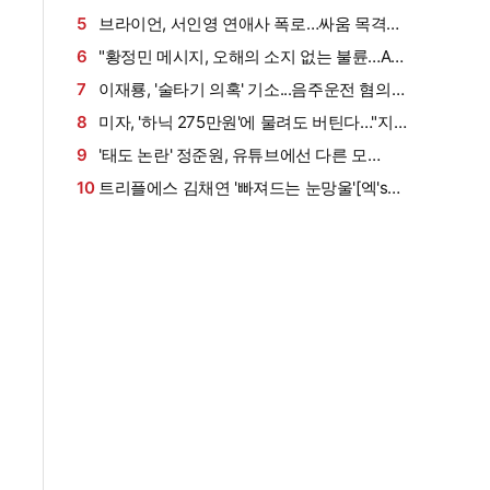
포, 비방, 성희롱 강경 대응"
5
브라이언, 서인영 연애사 폭로…싸움 목격담
공개 "사람 죽이는 줄" (개과천선)
6
"황정민 메시지, 오해의 소지 없는 불륜…A씨
는 스토킹" 현직 변호사 해석 [엑's 이슈]
7
이재룡, '술타기 의혹' 기소...음주운전 혐의는
제외됐다
8
미자, '하닉 275만원'에 물려도 버틴다…"지금
털면 죽어" 씁쓸 (미자네)
9
'태도 논란' 정준원, 유튜브에선 다른 모
습…"난 안 되는 놈인가 생각" [엑's 이슈]
10
트리플에스 김채연 '빠져드는 눈망울'[엑's
HD포토]