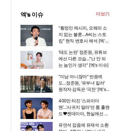
더보기
엑's 이슈
"황정민 메시지, 오해의 소
지 없는 불륜…A씨는 스토
킹" 현직 변호사 해석 [엑's
이슈]
'태도 논란' 정준원, 유튜브
에선 다른 모습…"난 안 되
는 놈인가 생각" [엑's 이슈]
"미남 아니잖아" 반응에
도…정준원, '유부녀 킬러'
원작자·감독은 '극찬' [엑's
이슈]
400만 터진 '스파이더
맨'…'사귀지 말라'던 톰 홀랜
드♥젠데이아, 현실에선 부
부됐다 [엑's 이슈]
유연석 잡음에 유재석 소환