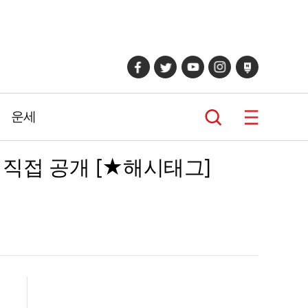
운세
 직접 공개 [★해시태그]